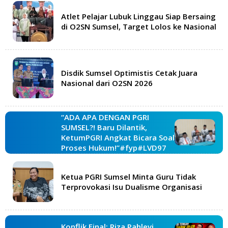
Atlet Pelajar Lubuk Linggau Siap Bersaing
di O2SN Sumsel, Target Lolos ke Nasional
Disdik Sumsel Optimistis Cetak Juara
Nasional dari O2SN 2026
“ADA APA DENGAN PGRI
SUMSEL?! Baru Dilantik,
KetumPGRI Angkat Bicara Soal
Proses Hukum!”#fyp#LVD97
Ketua PGRI Sumsel Minta Guru Tidak
Terprovokasi Isu Dualisme Organisasi
Konflik Final: Riza Pahlevi