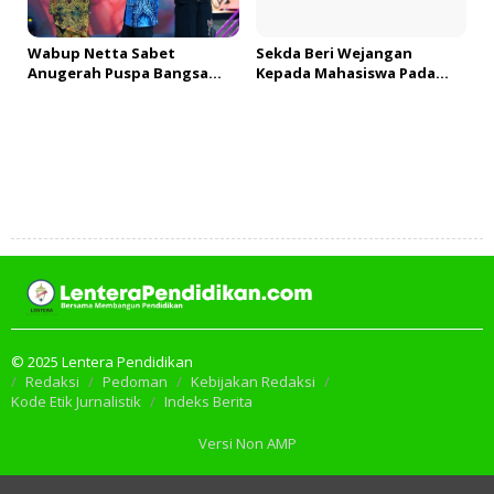
Wabup Netta Sabet
Sekda Beri Wejangan
Anugerah Puspa Bangsa
Kepada Mahasiswa Pada
Kategori Ini
PDKMB
Tambah Komentar
© 2025 Lentera Pendidikan
Redaksi
Pedoman
Kebijakan Redaksi
Kode Etik Jurnalistik
Indeks Berita
Versi Non AMP