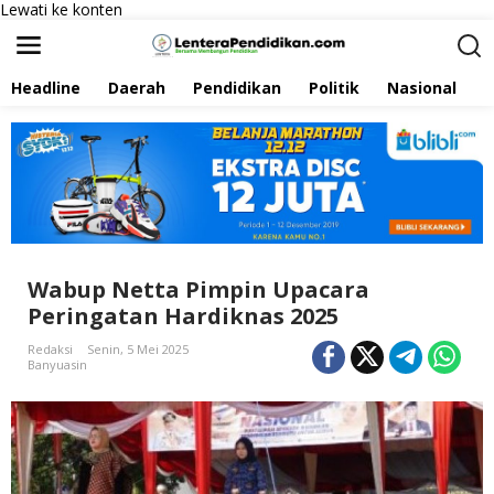
Lewati ke konten
Headline
Daerah
Pendidikan
Politik
Nasional
P
Wabup Netta Pimpin Upacara
Peringatan Hardiknas 2025
Redaksi
Senin, 5 Mei 2025
Banyuasin