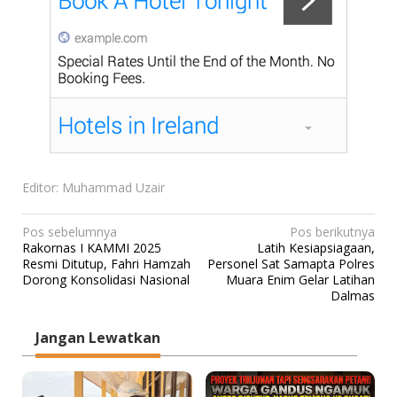
Editor: Muhammad Uzair
N
Pos sebelumnya
Pos berikutnya
Rakornas I KAMMI 2025
Latih Kesiapsiagaan,
a
Resmi Ditutup, Fahri Hamzah
Personel Sat Samapta Polres
v
Dorong Konsolidasi Nasional
Muara Enim Gelar Latihan
Dalmas
i
g
Jangan Lewatkan
a
s