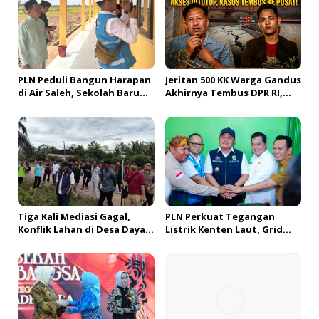
i
p
o
s
PLN Peduli Bangun Harapan
Jeritan 500 KK Warga Gandus
di Air Saleh, Sekolah Baru
Akhirnya Tembus DPR RI,
Siap Buka Akses Pendidikan
Jembatan Tol Segera
bagi Generasi Muda
Dibangun?!
Banyuasin
Tiga Kali Mediasi Gagal,
PLN Perkuat Tegangan
Konflik Lahan di Desa Daya
Listrik Kenten Laut, Grid
Kesuma Banyuasin Jadi
Extension Beroperasi Cepat
Sorotan Aparat dan BPN
Dukung Aktivitas Warga
dan Ekonomi Lokal