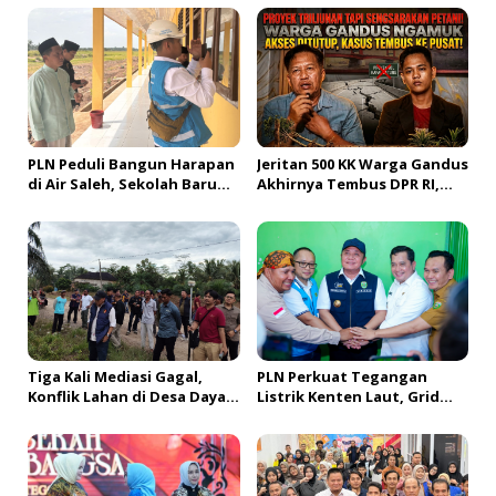
i
p
o
s
PLN Peduli Bangun Harapan
Jeritan 500 KK Warga Gandus
di Air Saleh, Sekolah Baru
Akhirnya Tembus DPR RI,
Siap Buka Akses Pendidikan
Jembatan Tol Segera
bagi Generasi Muda
Dibangun?!
Banyuasin
Tiga Kali Mediasi Gagal,
PLN Perkuat Tegangan
Konflik Lahan di Desa Daya
Listrik Kenten Laut, Grid
Kesuma Banyuasin Jadi
Extension Beroperasi Cepat
Sorotan Aparat dan BPN
Dukung Aktivitas Warga
dan Ekonomi Lokal