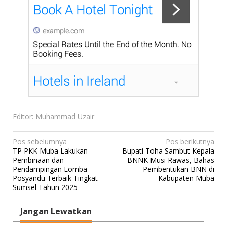
Editor: Muhammad Uzair
N
Pos sebelumnya
Pos berikutnya
TP PKK Muba Lakukan
Bupati Toha Sambut Kepala
a
Pembinaan dan
BNNK Musi Rawas, Bahas
v
Pendampingan Lomba
Pembentukan BNN di
Posyandu Terbaik Tingkat
Kabupaten Muba
i
Sumsel Tahun 2025
g
a
Jangan Lewatkan
s