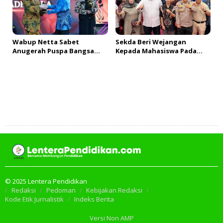
Wabup Netta Sabet
Sekda Beri Wejangan
Anugerah Puspa Bangsa
Kepada Mahasiswa Pada
Kategori Ini
PDKMB
Tambah Komentar
© 2025 Lentera Pendidikan
Redaksi
Pedoman
Kebijakan Redaksi
Kode Etik Jurnalistik
Indeks Berita
Versi Non AMP