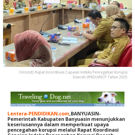
Foto(ist): Rapat Koordinasi Capaian Indeks Pencegahan Korupsi
Daerah (IPKD) MSCP Tahun 2025
Lentera-PENDIDIKAN.com
,BANYUASIN-
Pemerintah Kabupaten Banyuasin menunjukkan
keseriusannya dalam memperkuat upaya
pencegahan korupsi melalui Rapat Koordinasi