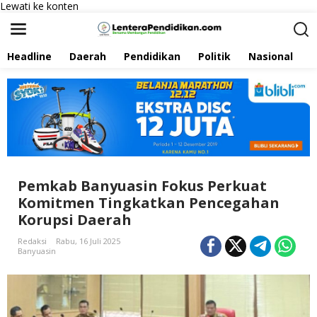
Lewati ke konten
Headline
Daerah
Pendidikan
Politik
Nasional
P
Pemkab Banyuasin Fokus Perkuat
Komitmen Tingkatkan Pencegahan
Korupsi Daerah
Redaksi
Rabu, 16 Juli 2025
Banyuasin