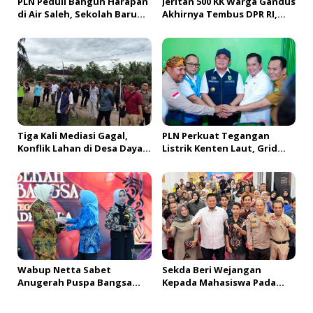
PLN Peduli Bangun Harapan
Jeritan 500 KK Warga Gandus
di Air Saleh, Sekolah Baru
Akhirnya Tembus DPR RI,
Siap Buka Akses Pendidikan
Jembatan Tol Segera
bagi Generasi Muda
Dibangun?!
Banyuasin
Tiga Kali Mediasi Gagal,
PLN Perkuat Tegangan
Konflik Lahan di Desa Daya
Listrik Kenten Laut, Grid
Kesuma Banyuasin Jadi
Extension Beroperasi Cepat
Sorotan Aparat dan BPN
Dukung Aktivitas Warga
dan Ekonomi Lokal
Wabup Netta Sabet
Sekda Beri Wejangan
Anugerah Puspa Bangsa
Kepada Mahasiswa Pada
Kategori Ini
PDKMB