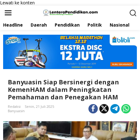
Lewati ke konten
Headline
Daerah
Pendidikan
Politik
Nasional
P
Banyuasin Siap Bersinergi dengan
KemenHAM dalam Peningkatan
Pemahaman dan Penegakan HAM
Redaksi
Senin, 21 Juli 2025
Banyuasin