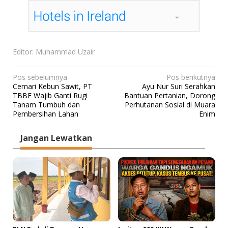
Editor: Muhammad Uzair
N
Pos sebelumnya
Pos berikutnya
Cemari Kebun Sawit, PT
Ayu Nur Suri Serahkan
a
TBBE Wajib Ganti Rugi
Bantuan Pertanian, Dorong
v
Tanam Tumbuh dan
Perhutanan Sosial di Muara
Pembersihan Lahan
Enim
i
g
Jangan Lewatkan
a
s
i
p
o
s