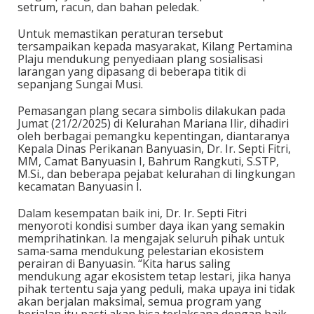
setrum, racun, dan bahan peledak.
Untuk memastikan peraturan tersebut
tersampaikan kepada masyarakat, Kilang Pertamina
Plaju mendukung penyediaan plang sosialisasi
larangan yang dipasang di beberapa titik di
sepanjang Sungai Musi.
Pemasangan plang secara simbolis dilakukan pada
Jumat (21/2/2025) di Kelurahan Mariana Ilir, dihadiri
oleh berbagai pemangku kepentingan, diantaranya
Kepala Dinas Perikanan Banyuasin, Dr. Ir. Septi Fitri,
MM, Camat Banyuasin I, Bahrum Rangkuti, S.STP,
M.Si., dan beberapa pejabat kelurahan di lingkungan
kecamatan Banyuasin I.
Dalam kesempatan baik ini, Dr. Ir. Septi Fitri
menyoroti kondisi sumber daya ikan yang semakin
memprihatinkan. Ia mengajak seluruh pihak untuk
sama-sama mendukung pelestarian ekosistem
perairan di Banyuasin. “Kita harus saling
mendukung agar ekosistem tetap lestari, jika hanya
pihak tertentu saja yang peduli, maka upaya ini tidak
akan berjalan maksimal, semua program yang
berjalan itu pasti akan bisa terlaksana dengan baik