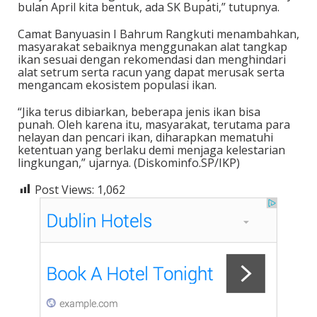
bulan April kita bentuk, ada SK Bupati,” tutupnya.
Camat Banyuasin I Bahrum Rangkuti menambahkan,
masyarakat sebaiknya menggunakan alat tangkap
ikan sesuai dengan rekomendasi dan menghindari
alat setrum serta racun yang dapat merusak serta
mengancam ekosistem populasi ikan.
“Jika terus dibiarkan, beberapa jenis ikan bisa
punah. Oleh karena itu, masyarakat, terutama para
nelayan dan pencari ikan, diharapkan mematuhi
ketentuan yang berlaku demi menjaga kelestarian
lingkungan,” ujarnya. (Diskominfo.SP/IKP)
Post Views:
1,062