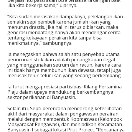
jika kita bekerja sama,” ujarnya.
“Kita sudah merasakan dampaknya, pelelangan ikan
semakin sepi pembeli karena jumlah ikan yang
menurun drastis. Jika hal ini terus dibiarkan, maka
generasi mendatang hanya akan mendengar cerita
tentang kekayaan perairan kita tanpa bisa
menikmatinya,” sambungnya.
Ia menegaskan bahwa salah satu penyebab utama
penurunan stok ikan adalah penangkapan ilegal
yang menggunakan setrum dan racun, karena cara
ini tidak hanya membunuh ikan dewasa, tetapi juga
merusak telur-telur ikan yang sedang berkembang.
Ia turut mengapresiasi partisipasi Kilang Pertamina
Plaju dalam upaya mendukung berkembangnya
sektor perikanan di Banyuasin.
Selain itu, Septi berencana mendorong keterlibatan
aktif dari masyarakat dalam pengawasan perairan
melalui dengan membentuk Kopmaswas (Kelompok
Masyarakat Pengawas), dan menjadikan Kecamatan
Banyuasin I sebagai lokasi Pilot Project. “Rencananya