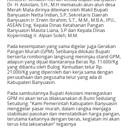
Dr. H. Askolani, S.H., M.H memasuki alun-alun desa
Merah Mata dirinya ditemani oleh Wakil Bupati
Banyuasin Netta Indian, S.P, Sekretaris Daerah
Banyuasin Ir. Erwin Ibrahim, S.T., M.M., M.B.A., IPU.,
ASEAN Eng, Kepala Dinas Ketahanan Pangan
Banyuasin Masita Liana, S.P dan Kepala Dinas
Koperindag Ir. Alpian Soleh, M.M.
Pada kesempatan yang sama digelar juga Gerakan
Pangan Murah (GPM). Setibanya dilokasi Bupati
berserta rombongan langsung meninjau stand GPM,
adapun yang dijual diantaranya Beras Rp. 11.600/Kg
yang dibantu oleh Bulog. Kemudian telur Rp.
21.000/Kg yang diperoleh dari kerja sama dengan
perusahaan dan pegusaha telur yang ada di
Kabupaten Banyuasin.
Pada sambutannya Bupati Askolani menegaskan
GPM ini akan terus dilaksanakan di Bumi Sedulang
Setudung. “Kami Pemerintah Kabupaten Banyuasin
menggelar pasar murah, dalam rangka menjaga
stabilisasi pasokan dan menstabilkan harga pangan,
terutama kaitannya dengan beras, kegiatan ini akan
terus kita laksanakan” tegasnya