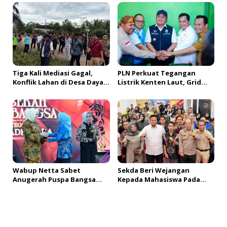
bagi Generasi Muda
Dibangun?!
Banyuasin
Tiga Kali Mediasi Gagal,
PLN Perkuat Tegangan
Konflik Lahan di Desa Daya
Listrik Kenten Laut, Grid
Kesuma Banyuasin Jadi
Extension Beroperasi Cepat
Sorotan Aparat dan BPN
Dukung Aktivitas Warga
dan Ekonomi Lokal
Wabup Netta Sabet
Sekda Beri Wejangan
Anugerah Puspa Bangsa
Kepada Mahasiswa Pada
Kategori Ini
PDKMB