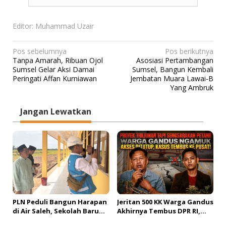
Editor: Muhammad Uzair
N
Pos sebelumnya
Pos berikutnya
Tanpa Amarah, Ribuan Ojol
Asosiasi Pertambangan
a
Sumsel Gelar Aksi Damai
Sumsel, Bangun Kembali
v
Peringati Affan Kurniawan
Jembatan Muara Lawai-B
Yang Ambruk
i
g
Jangan Lewatkan
a
s
i
p
o
s
PLN Peduli Bangun Harapan
Jeritan 500 KK Warga Gandus
di Air Saleh, Sekolah Baru
Akhirnya Tembus DPR RI,
Siap Buka Akses Pendidikan
Jembatan Tol Segera