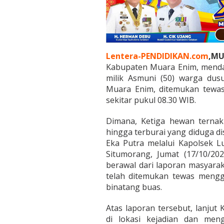
Lentera-PENDIDIKAN.com
,MU
Kabupaten Muara Enim, menda
milik Asmuni (50) warga dus
Muara Enim, ditemukan tewa
sekitar pukul 08.30 WIB.
Dimana, Ketiga hewan ternak
hingga terburai yang diduga d
Eka Putra melalui Kapolsek L
Situmorang, Jumat (17/10/20
berawal dari laporan masyara
telah ditemukan tewas meng
binatang buas.
Atas laporan tersebut, lanju
di lokasi kejadian dan men