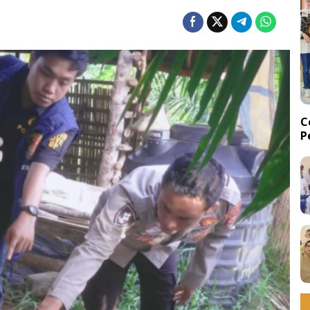
C
P
d