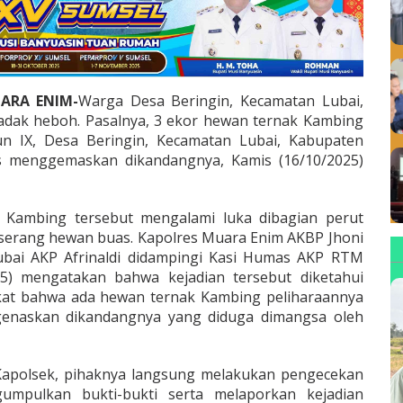
ARA ENIM-
Warga Desa Beringin, Kecamatan Lubai,
dak heboh. Pasalnya, 3 ekor hewan ternak Kambing
un IX, Desa Beringin, Kecamatan Lubai, Kabupaten
s menggemaskan dikandangnya, Kamis (16/10/2025)
 Kambing tersebut mengalami luka dibagian perut
iserang hewan buas. Kapolres Muara Enim AKBP Jhoni
ubai AKP Afrinaldi didampingi Kasi Humas AKP RTM
25) mengatakan bahwa kejadian tersebut diketahui
kat bahwa ada hewan ternak Kambing peliharaannya
genaskan dikandangnya yang diduga dimangsa oleh
t Kapolsek, pihaknya langsung melakukan pengecekan
gumpulkan bukti-bukti serta melaporkan kejadian