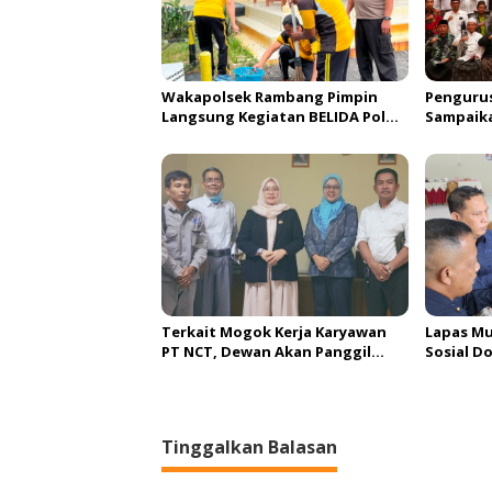
Wakapolsek Rambang Pimpin
Pengurus
Langsung Kegiatan BELIDA Polda
Sampaik
Sumsel, Wujudkan Lingkungan
Rozin: P
ASRI
Pesantr
Terkait Mogok Kerja Karyawan
Lapas Mu
PT NCT, Dewan Akan Panggil
Sosial D
Pimpinan PT NCT dan PT HBAP
Rangka M
Republik
Tinggalkan Balasan