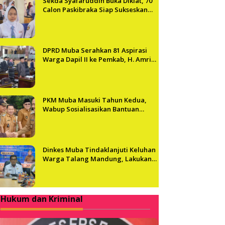
Sekda Syafaruddin Buka Diklat, 70
Calon Paskibraka Siap Sukseskan
HUT ke-81 RI di Muba
DPRD Muba Serahkan 81 Aspirasi
Warga Dapil II ke Pemkab, H. Amri
Andi Himpun Usulan Terbanyak
PKM Muba Masuki Tahun Kedua,
Wabup Sosialisasikan Bantuan
Usaha bagi 2.300 Pelaku UMKM
Dinkes Muba Tindaklanjuti Keluhan
Warga Talang Mandung, Lakukan
Evaluasi dan Klarifikasi Menyeluruh
Hukum dan Kriminal