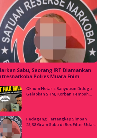
darkan Sabu, Seorang IRT Diamankan
atresnarkoba Polres Muara Enim
Oknum Notaris Banyuasin Diduga
Gelapkan SHM, Korban Tempuh
Jalur Hukum dan Etik Profesi
Pedagang Tertangkap Simpan
25,38 Gram Sabu di Box Filter Udara
Motor