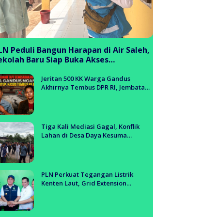
LN Peduli Bangun Harapan di Air Saleh,
ekolah Baru Siap Buka Akses
endidikan bagi Generasi Muda
anyuasin
Jeritan 500 KK Warga Gandus
Akhirnya Tembus DPR RI, Jembatan
Tol Segera Dibangun?!
Tiga Kali Mediasi Gagal, Konflik
Lahan di Desa Daya Kesuma
Banyuasin Jadi Sorotan Aparat dan
BPN
PLN Perkuat Tegangan Listrik
Kenten Laut, Grid Extension
Beroperasi Cepat Dukung Aktivitas
Warga dan Ekonomi Lokal