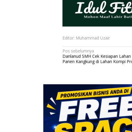
Editor: Muhammad Uzair
N
Pos sebelumnya
Danlanud SMH Cek Kesiapan Lahan 
a
Panen Kangkung di Lahan Kompi Pr
v
i
g
a
s
i
p
o