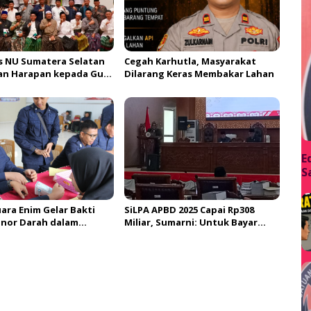
 NU Sumatera Selatan
Cegah Karhutla, Masyarakat
an Harapan kepada Gus
Dilarang Keras Membakar Lahan
erkuat Ranting dan
en
E
S
ara Enim Gelar Bakti
SiLPA APBD 2025 Capai Rp308
onor Darah dalam
Miliar, Sumarni: Untuk Bayar
emperingati HUT ke-81
Utang Belanja
 Indonesia