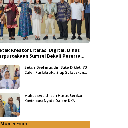
etak Kreator Literasi Digital, Dinas
erpustakaan Sumsel Bekali Peserta
engan Teknik Produksi Video
Sekda Syafaruddin Buka Diklat, 70
Calon Paskibraka Siap Sukseskan
HUT ke-81 RI di Muba
Mahasiswa Unsan Harus Berikan
Kontribusi Nyata Dalam KKN
Muara Enim