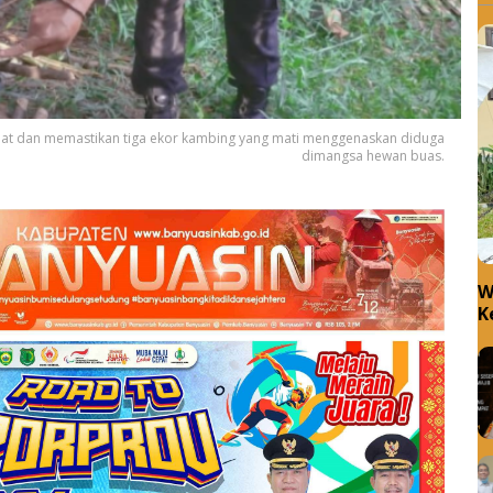
ihat dan memastikan tiga ekor kambing yang mati menggenaskan diduga
dimangsa hewan buas.
W
K
W