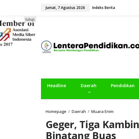
L
Jumat, 7 Agustus 2026
Indeks Berita
e
w
a
tutup
t
i
k
e
k
o
n
t
e
n
Headline
Daerah
Pendidikan
Homepage
/
Daerah
/
Muara Enim
G
e
Geger, Tiga Kambi
g
e
Binatang Buas
r