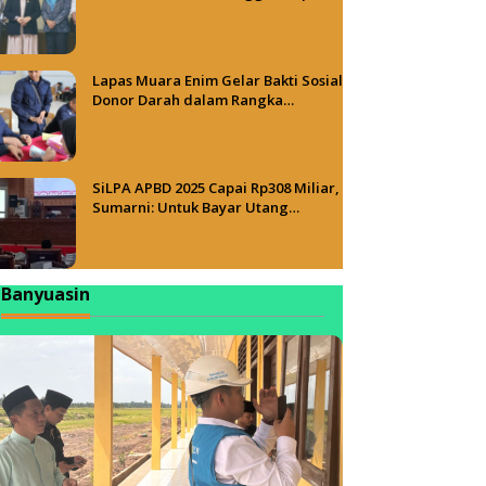
PT NCT dan PT HBAP
Lapas Muara Enim Gelar Bakti Sosial
Donor Darah dalam Rangka
Memperingati HUT ke-81 Republik
Indonesia
SiLPA APBD 2025 Capai Rp308 Miliar,
Sumarni: Untuk Bayar Utang
Belanja
Banyuasin