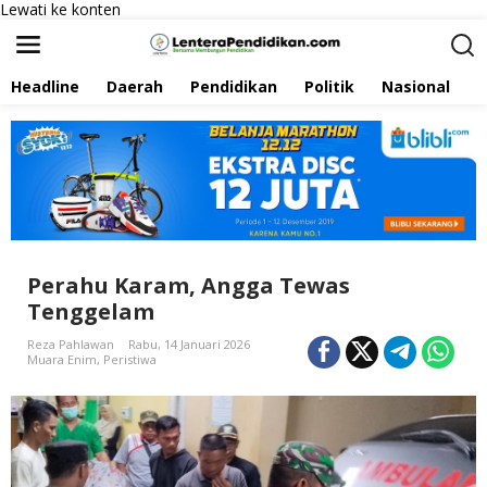
Lewati ke konten
Headline
Daerah
Pendidikan
Politik
Nasional
P
Perahu Karam, Angga Tewas
Tenggelam
Reza Pahlawan
Rabu, 14 Januari 2026
Muara Enim
,
Peristiwa