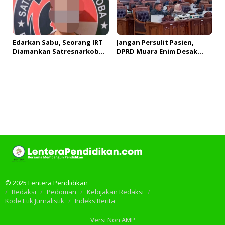
Edarkan Sabu, Seorang IRT
Jangan Persulit Pasien,
Diamankan Satresnarkoba
DPRD Muara Enim Desak
Polres Muara Enim
Perbaikan SOP Rujukan
Tambah Komentar
© 2025 Lentera Pendidikan
Redaksi
Pedoman
Kebijakan Redaksi
Kode Etik Jurnalistik
Indeks Berita
Versi Non AMP