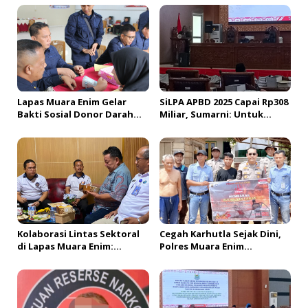
i
p
o
s
Lapas Muara Enim Gelar
SiLPA APBD 2025 Capai Rp308
Bakti Sosial Donor Darah
Miliar, Sumarni: Untuk
dalam Rangka
Bayar Utang Belanja
Memperingati HUT ke-81
Republik Indonesia
Kolaborasi Lintas Sektoral
Cegah Karhutla Sejak Dini,
di Lapas Muara Enim:
Polres Muara Enim
Sukseskan Rehabilitasi
Gencarkan Edukasi
Narkotika Sekaligus
Promosikan Sapena Bakery