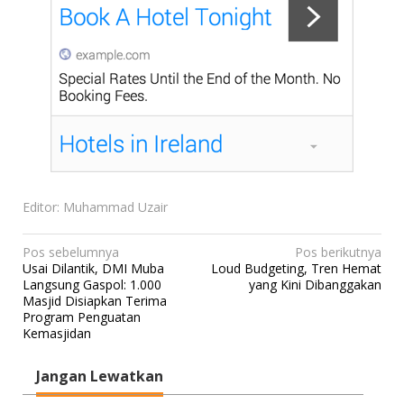
Editor: Muhammad Uzair
N
Pos sebelumnya
Pos berikutnya
Usai Dilantik, DMI Muba
Loud Budgeting, Tren Hemat
a
Langsung Gaspol: 1.000
yang Kini Dibanggakan
v
Masjid Disiapkan Terima
Program Penguatan
i
Kemasjidan
g
a
Jangan Lewatkan
s