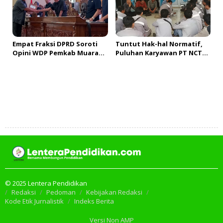
Empat Fraksi DPRD Soroti
Tuntut Hak-hal Normatif,
Opini WDP Pemkab Muara
Puluhan Karyawan PT NCT
Enim, Desak Perbaikan Tata
Gelar Mogok Kerja
Kelola Keuangan
Tambah Komentar
© 2025 Lentera Pendidikan
Redaksi
Pedoman
Kebijakan Redaksi
Kode Etik Jurnalistik
Indeks Berita
Versi Non AMP