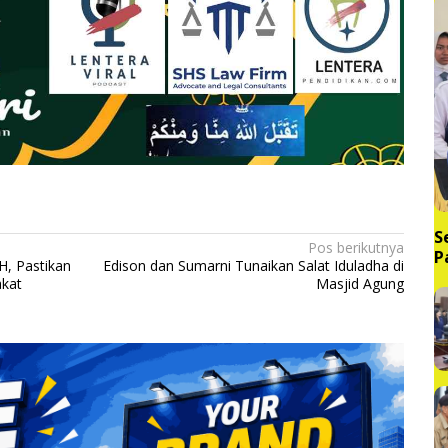
S
Pos berikutnya
P
H, Pastikan
Edison dan Sumarni Tunaikan Salat Iduladha di
d
akat
Masjid Agung