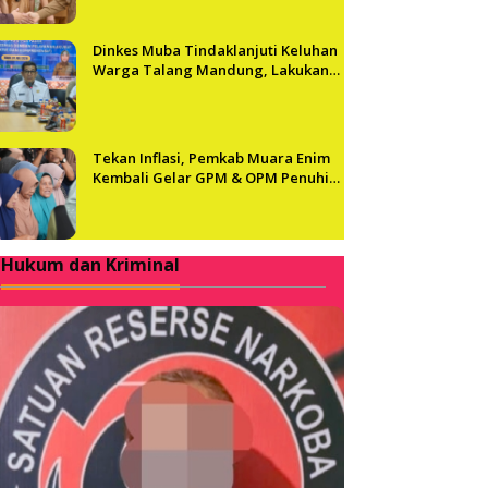
Dinkes Muba Tindaklanjuti Keluhan
Warga Talang Mandung, Lakukan
Evaluasi dan Klarifikasi Menyeluruh
Tekan Inflasi, Pemkab Muara Enim
Kembali Gelar GPM & OPM Penuhi
Kebutuhan Masyarakat
Hukum dan Kriminal