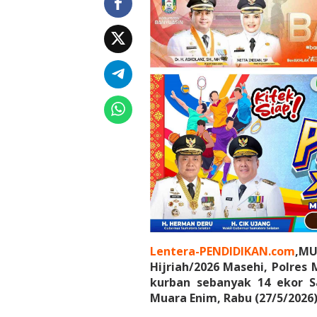
n
g
d
i
H
a
r
i
I
d
u
l
a
d
h
a
Lentera-PENDIDIKAN.com
,MU
Hijriah/2026 Masehi, Polre
kurban sebanyak 14 ekor S
Muara Enim, Rabu (27/5/2026)