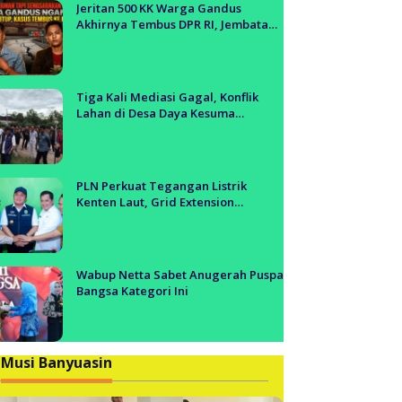
anyuasin
Jeritan 500 KK Warga Gandus
Akhirnya Tembus DPR RI, Jembatan
Tol Segera Dibangun?!
Tiga Kali Mediasi Gagal, Konflik
Lahan di Desa Daya Kesuma
Banyuasin Jadi Sorotan Aparat dan
BPN
PLN Perkuat Tegangan Listrik
Kenten Laut, Grid Extension
Beroperasi Cepat Dukung Aktivitas
Warga dan Ekonomi Lokal
Wabup Netta Sabet Anugerah Puspa
Bangsa Kategori Ini
Musi Banyuasin