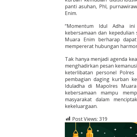
panti asuhan, Phl, purnawira
Enim.
“Momentum Idul Adha ini 
kebersamaan dan kepedulian s
Muara Enim berharap dapat
mempererat hubungan harmonis
Tak hanya menjadi agenda keag
menghadirkan pesan kemanusia
keterlibatan personel Polr
pembagian daging kurban k
Iduladha di Mapolres Muar
kebersamaan mampu memper
masyarakat dalam mencipta
kekeluargaan.
Post Views:
319