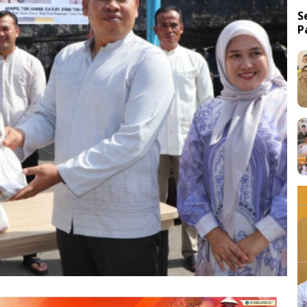
S
P
d