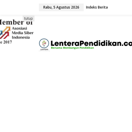
L
Rabu, 5 Agustus 2026
Indeks Berita
e
w
a
tutup
t
i
k
e
k
o
n
t
e
n