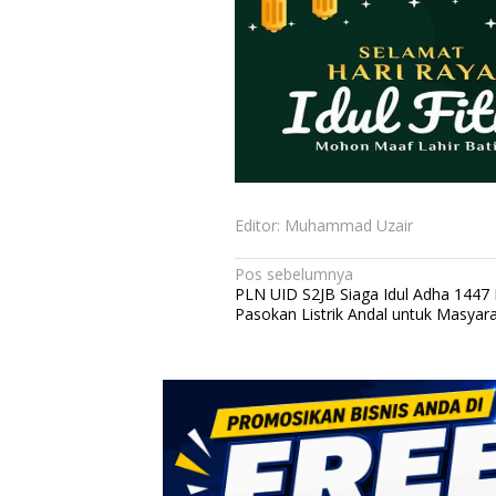
Editor: Muhammad Uzair
N
Pos sebelumnya
PLN UID S2JB Siaga Idul Adha 1447 
a
Pasokan Listrik Andal untuk Masyar
v
i
g
a
s