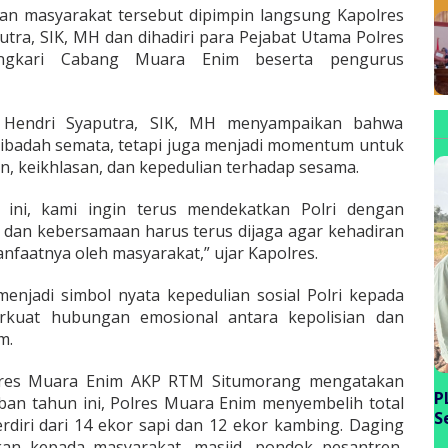
ian masyarakat tersebut dipimpin langsung Kapolres
ra, SIK, MH dan dihadiri para Pejabat Utama Polres
ngkari Cabang Muara Enim beserta pengurus
Hendri Syaputra, SIK, MH menyampaikan bahwa
 ibadah semata, tetapi juga menjadi momentum untuk
, keikhlasan, dan kepedulian terhadap sesama.
 ini, kami ingin terus mendekatkan Polri dengan
 dan kebersamaan harus terus dijaga agar kehadiran
nfaatnya oleh masyarakat,” ujar Kapolres.
 menjadi simbol nyata kepedulian sosial Polri kepada
rkuat hubungan emosional antara kepolisian dan
m.
lres Muara Enim AKP RTM Situmorang mengatakan
P
an tahun ini, Polres Muara Enim menyembelih total
S
diri dari 14 ekor sapi dan 12 ekor kambing. Daging
P
kan kepada masyarakat, masjid, pondok pesantren,