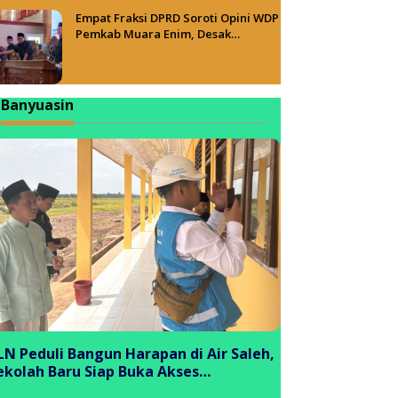
Empat Fraksi DPRD Soroti Opini WDP
Pemkab Muara Enim, Desak
Perbaikan Tata Kelola Keuangan
Banyuasin
LN Peduli Bangun Harapan di Air Saleh,
ekolah Baru Siap Buka Akses
endidikan bagi Generasi Muda