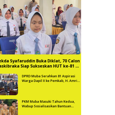
ekda Syafaruddin Buka Diklat, 70 Calon
askibraka Siap Sukseskan HUT ke-81 RI
i Muba
DPRD Muba Serahkan 81 Aspirasi
Warga Dapil II ke Pemkab, H. Amri
Andi Himpun Usulan Terbanyak
PKM Muba Masuki Tahun Kedua,
Wabup Sosialisasikan Bantuan
Usaha bagi 2.300 Pelaku UMKM