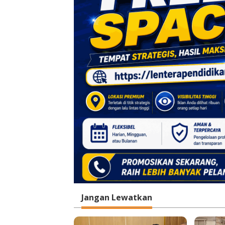
i
p
o
s
Jangan Lewatkan