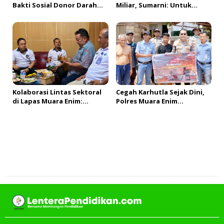
Bakti Sosial Donor Darah
Miliar, Sumarni: Untuk
dalam Rangka
Bayar Utang Belanja
Memperingati HUT ke-81
Republik Indonesia
Kolaborasi Lintas Sektoral
Cegah Karhutla Sejak Dini,
di Lapas Muara Enim:
Polres Muara Enim
Sukseskan Rehabilitasi
Gencarkan Edukasi
Narkotika Sekaligus
Promosikan Sapena Bakery
Tambah Komentar