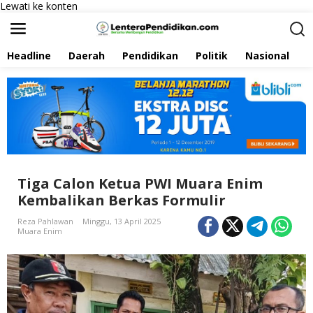
Lewati ke konten
Headline
Daerah
Pendidikan
Politik
Nasional
P
Tiga Calon Ketua PWI Muara Enim
Kembalikan Berkas Formulir
Reza Pahlawan
Minggu, 13 April 2025
Muara Enim