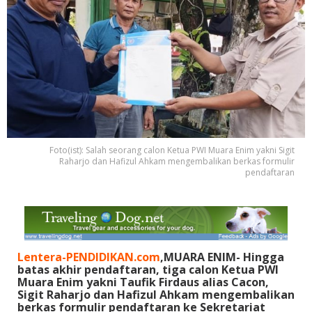
Foto(ist): Salah seorang calon Ketua PWI Muara Enim yakni Sigit
Raharjo dan Hafizul Ahkam mengembalikan berkas formulir
pendaftaran
Lentera-PENDIDIKAN.com
,MUARA ENIM- Hingga
batas akhir pendaftaran, tiga calon Ketua PWI
Muara Enim yakni Taufik Firdaus alias Cacon,
Sigit Raharjo dan Hafizul Ahkam mengembalikan
berkas formulir pendaftaran ke Sekretariat