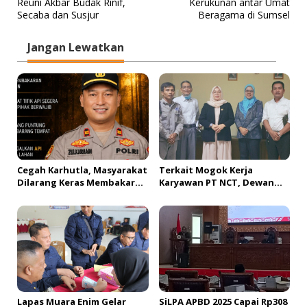
Reuni Akbar Budak Rinif,
Kerukunan antar Umat
v
Secaba dan Susjur
Beragama di Sumsel
i
Jangan Lewatkan
g
a
s
i
p
o
s
Cegah Karhutla, Masyarakat
Terkait Mogok Kerja
Dilarang Keras Membakar
Karyawan PT NCT, Dewan
Lahan
Akan Panggil Pimpinan PT
NCT dan PT HBAP
Lapas Muara Enim Gelar
SiLPA APBD 2025 Capai Rp308