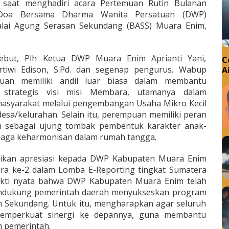
a saat menghadiri acara Pertemuan Rutin Bulanan
n Doa Bersama Dharma Wanita Persatuan (DWP)
alai Agung Serasan Sekundang (BASS) Muara Enim,
ebut, Plh Ketua DWP Muara Enim Aprianti Yani,
C
rtiwi Edison, S.Pd. dan segenap pengurus. Wabup
A
an memiliki andil luar biasa dalam membantu
strategis visi misi Membara, utamanya dalam
asyarakat melalui pengembangan Usaha Mikro Kecil
sa/kelurahan. Selain itu, perempuan memiliki peran
an sebagai ujung tombak pembentuk karakter anak-
jaga keharmonisan dalam rumah tangga.
rikan apresiasi kepada DWP Kabupaten Muara Enim
uara ke-2 dalam Lomba E-Reporting tingkat Sumatera
bukti nyata bahwa DWP Kabupaten Muara Enim telah
endukung pemerintah daerah menyukseskan program
 Sekundang. Untuk itu, mengharapkan agar seluruh
emperkuat sinergi ke depannya, guna membantu
 pemerintah.