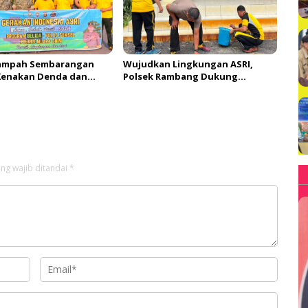
ampah Sembarangan
Wujudkan Lingkungan ASRI,
Kenakan Denda dan
Polsek Rambang Dukung
Kegiatan BELIDA Polda Sumsel
ng wajib ditandai
*