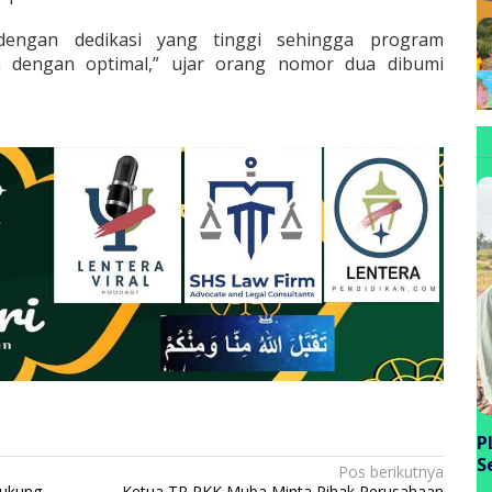
 dengan dedikasi yang tinggi sehingga program
 dengan optimal,” ujar orang nomor dua dibumi
P
S
Pos berikutnya
P
Dukung
Ketua TP PKK Muba Minta Pihak Perusahaan