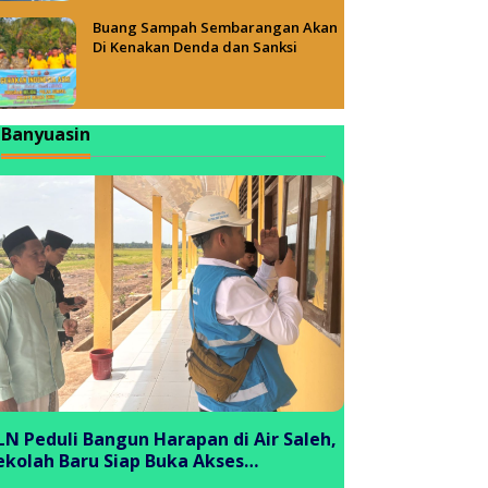
Buang Sampah Sembarangan Akan
Di Kenakan Denda dan Sanksi
Banyuasin
LN Peduli Bangun Harapan di Air Saleh,
ekolah Baru Siap Buka Akses
endidikan bagi Generasi Muda