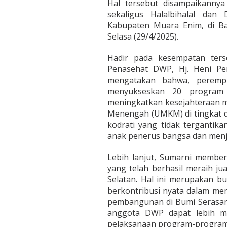
Hal tersebut disampaikanny
i
sekaligus Halalbihalal da
N
Kabupaten Muara Enim, di B
y
Selasa (29/4/2025).
a
t
a
Hadir pada kesempatan ters
D
Penasehat DWP, Hj. Heni Pe
a
mengatakan bahwa, perempu
l
menyukseskan 20 program 
a
m
meningkatkan kesejahteraan m
P
Menengah (UMKM) di tingkat de
e
kodrati yang tidak tergantik
m
anak penerus bangsa dan men
b
a
n
Lebih lanjut, Sumarni membe
g
yang telah berhasil meraih j
u
Selatan. Hal ini merupakan 
n
berkontribusi nyata dalam m
a
n
pembangunan di Bumi Serasan
anggota DWP dapat lebih m
pelaksanaan program-program