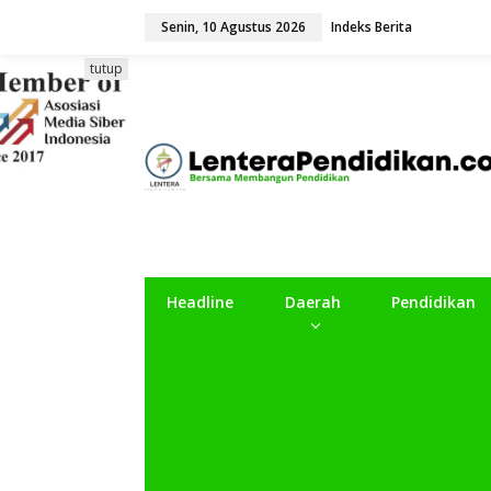
L
Senin, 10 Agustus 2026
Indeks Berita
e
w
a
tutup
t
i
k
e
k
o
n
t
e
n
Headline
Daerah
Pendidikan