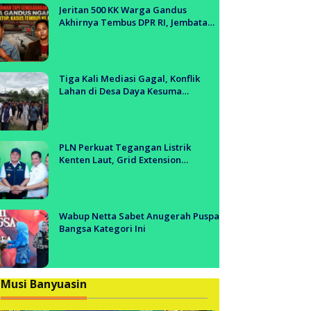
anyuasin
Jeritan 500 KK Warga Gandus
Akhirnya Tembus DPR RI, Jembatan
Tol Segera Dibangun?!
Tiga Kali Mediasi Gagal, Konflik
Lahan di Desa Daya Kesuma
Banyuasin Jadi Sorotan Aparat dan
BPN
PLN Perkuat Tegangan Listrik
Kenten Laut, Grid Extension
Beroperasi Cepat Dukung Aktivitas
Warga dan Ekonomi Lokal
Wabup Netta Sabet Anugerah Puspa
Bangsa Kategori Ini
Musi Banyuasin