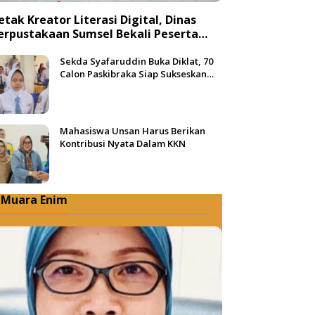
etak Kreator Literasi Digital, Dinas
erpustakaan Sumsel Bekali Peserta
engan Teknik Produksi Video
Sekda Syafaruddin Buka Diklat, 70
Calon Paskibraka Siap Sukseskan
HUT ke-81 RI di Muba
Mahasiswa Unsan Harus Berikan
Kontribusi Nyata Dalam KKN
Muara Enim