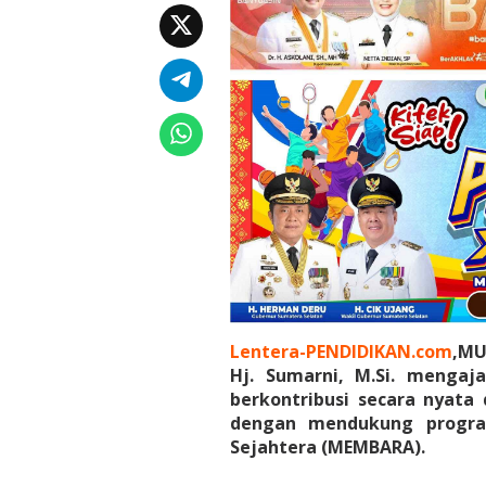
A
j
a
k
P
e
r
e
m
p
u
a
n
B
e
r
k
o
Lentera-PENDIDIKAN.com
,MU
n
Hj. Sumarni, M.Si. menga
t
berkontribusi secara nyat
r
dengan mendukung program
i
Sejahtera (MEMBARA).
b
u
s