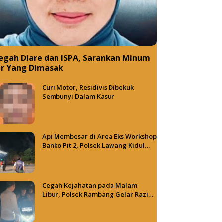
egah Diare dan ISPA, Sarankan Minum
ir Yang Dimasak
Curi Motor, Residivis Dibekuk
Sembunyi Dalam Kasur
Api Membesar di Area Eks Workshop
Banko Pit 2, Polsek Lawang Kidul
Terus Dalami Penyebab Kebakaran
Cegah Kejahatan pada Malam
Libur, Polsek Rambang Gelar Razia
dan Patroli Hunting