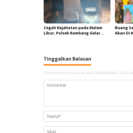
Cegah Kejahatan pada Malam
Buang S
Libur, Polsek Rambang Gelar
Akan Di 
Razia dan Patroli Hunting
Sanksi
Tinggalkan Balasan
Alamat email Anda tidak akan dipublikasikan.
Ruas ya