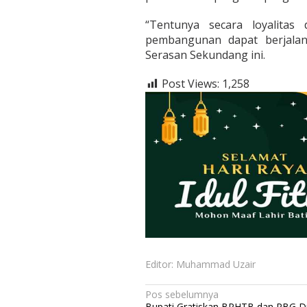
“Tentunya secara loyalitas
pembangunan dapat berjalan
Serasan Sekundang ini.
Post Views:
1,258
Editor: Muhammad Uzair
N
Pos sebelumnya
Bupati Gratiskan BPHTB dan PBG 