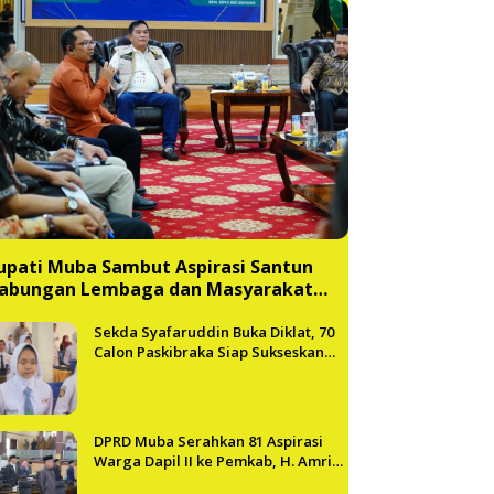
upati Muba Sambut Aspirasi Santun
abungan Lembaga dan Masyarakat
uba Bersatu
Sekda Syafaruddin Buka Diklat, 70
Calon Paskibraka Siap Sukseskan
HUT ke-81 RI di Muba
DPRD Muba Serahkan 81 Aspirasi
Warga Dapil II ke Pemkab, H. Amri
Andi Himpun Usulan Terbanyak