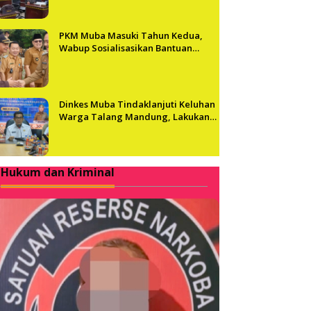
PKM Muba Masuki Tahun Kedua,
Wabup Sosialisasikan Bantuan
Usaha bagi 2.300 Pelaku UMKM
Dinkes Muba Tindaklanjuti Keluhan
Warga Talang Mandung, Lakukan
Evaluasi dan Klarifikasi Menyeluruh
Hukum dan Kriminal