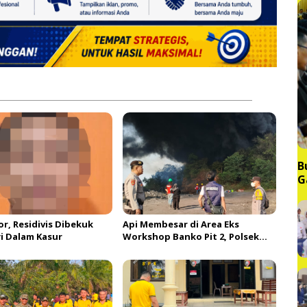
B
G
M
r, Residivis Dibekuk
Api Membesar di Area Eks
 Dalam Kasur
Workshop Banko Pit 2, Polsek
Lawang Kidul Terus Dalami
Penyebab Kebakaran