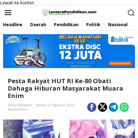
Lewati ke konten
Headline
Daerah
Pendidikan
Politik
Nasional
P
Pesta Rakyat HUT RI Ke-80 Obati
Dahaga Hiburan Masyarakat Muara
Enim
Reza Pahlawan
Kamis, 21 Agustus 2025
Muara Enim