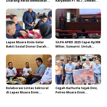
Dilarang Keras Membakar
Karyawan PT NCT, Dewan
Lahan
Akan Panggil Pimpinan PT
NCT dan PT HBAP
Lapas Muara Enim Gelar
SiLPA APBD 2025 Capai Rp308
Bakti Sosial Donor Darah
Miliar, Sumarni: Untuk
dalam Rangka
Bayar Utang Belanja
Memperingati HUT ke-81
Republik Indonesia
Kolaborasi Lintas Sektoral
Cegah Karhutla Sejak Dini,
di Lapas Muara Enim:
Polres Muara Enim
Sukseskan Rehabilitasi
Gencarkan Edukasi
Narkotika Sekaligus
Promosikan Sapena Bakery