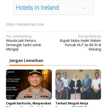
Editor: Muhammad Uzair
N
Pos sebelumnya
Pos berikutnya
Wisuda Jadi Pemicu
Bupati Muba Hadiri Malam
a
Semangat Santri untuk
Puncak HUT ke-80 RI di
v
Mengaji
Keluang
i
Jangan Lewatkan
g
a
s
i
p
o
s
Cegah Karhutla, Masyarakat
Terkait Mogok Kerja