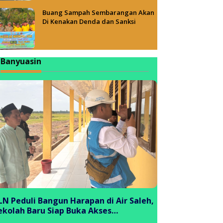
Buang Sampah Sembarangan Akan
Di Kenakan Denda dan Sanksi
Banyuasin
LN Peduli Bangun Harapan di Air Saleh,
ekolah Baru Siap Buka Akses
endidikan bagi Generasi Muda