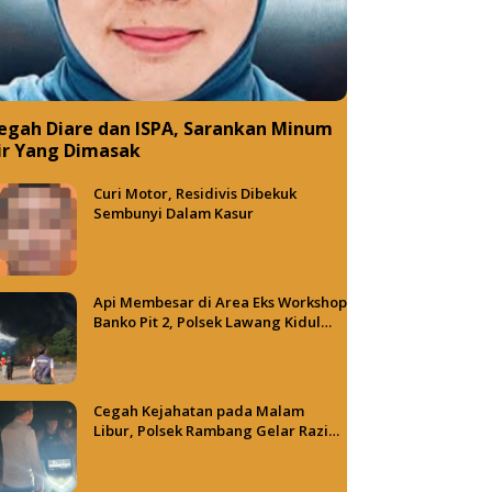
egah Diare dan ISPA, Sarankan Minum
ir Yang Dimasak
Curi Motor, Residivis Dibekuk
Sembunyi Dalam Kasur
Api Membesar di Area Eks Workshop
Banko Pit 2, Polsek Lawang Kidul
Terus Dalami Penyebab Kebakaran
Cegah Kejahatan pada Malam
Libur, Polsek Rambang Gelar Razia
dan Patroli Hunting