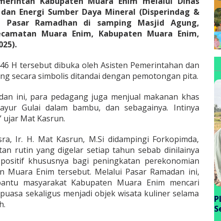
merintah Kabupaten Muara Enim melalui Dinas
 dan Energi Sumber Daya Mineral (Disperindag &
n Pasar Ramadhan di samping Masjid Agung,
camatan Muara Enim, Kabupaten Muara Enim,
025).
6 H tersebut dibuka oleh Asisten Pemerintahan dan
yang secara simbolis ditandai dengan pemotongan pita.
dan ini, para pedagang juga menjual makanan khas
Sayur Gulai dalam bambu, dan sebagainya. Intinya
” ujar Mat Kasrun.
ra, Ir. H. Mat Kasrun, M.Si didampingi Forkopimda,
n rutin yang digelar setiap tahun sebab dinilainya
sitif khususnya bagi peningkatan perekonomian
Muara Enim tersebut. Melalui Pasar Ramadan ini,
bantu masyarakat Kabupaten Muara Enim mencari
 puasa sekaligus menjadi objek wisata kuliner selama
P
h.
S
P