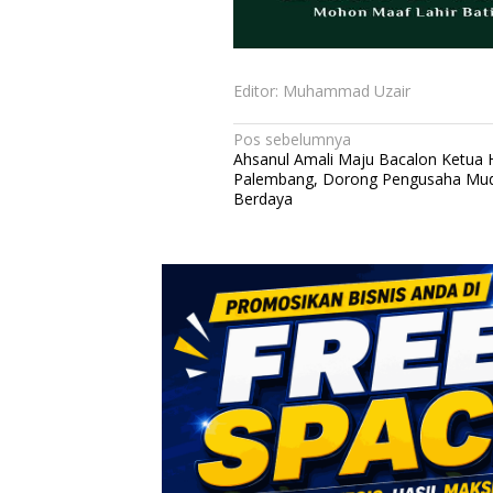
Editor: Muhammad Uzair
N
Pos sebelumnya
Ahsanul Amali Maju Bacalon Ketua 
a
Palembang, Dorong Pengusaha Mud
v
Berdaya
i
g
a
s
i
p
o
s