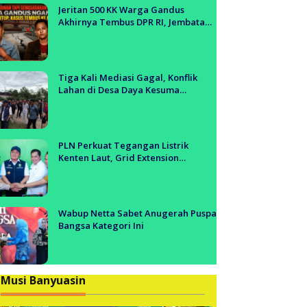
anyuasin
Jeritan 500 KK Warga Gandus
Akhirnya Tembus DPR RI, Jembatan
Tol Segera Dibangun?!
Tiga Kali Mediasi Gagal, Konflik
Lahan di Desa Daya Kesuma
Banyuasin Jadi Sorotan Aparat dan
BPN
PLN Perkuat Tegangan Listrik
Kenten Laut, Grid Extension
Beroperasi Cepat Dukung Aktivitas
Warga dan Ekonomi Lokal
Wabup Netta Sabet Anugerah Puspa
Bangsa Kategori Ini
Musi Banyuasin