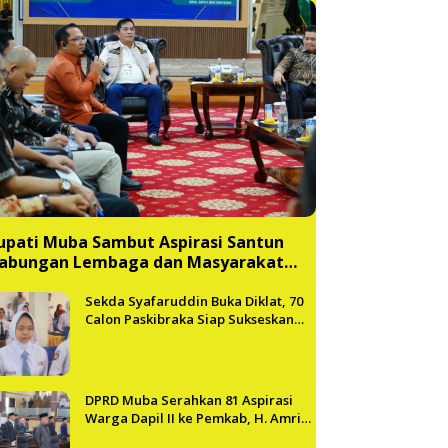
upati Muba Sambut Aspirasi Santun
abungan Lembaga dan Masyarakat
uba Bersatu
Sekda Syafaruddin Buka Diklat, 70
Calon Paskibraka Siap Sukseskan
HUT ke-81 RI di Muba
DPRD Muba Serahkan 81 Aspirasi
Warga Dapil II ke Pemkab, H. Amri
Andi Himpun Usulan Terbanyak