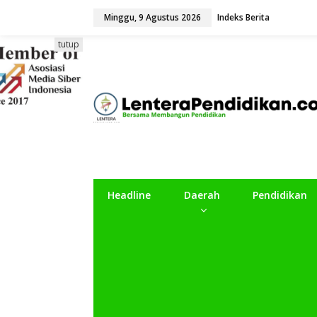
L
Minggu, 9 Agustus 2026
Indeks Berita
e
w
a
tutup
t
i
k
e
k
o
n
t
e
n
Headline
Daerah
Pendidikan