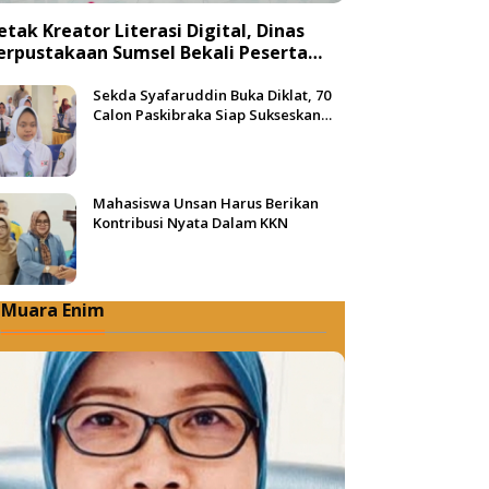
etak Kreator Literasi Digital, Dinas
erpustakaan Sumsel Bekali Peserta
engan Teknik Produksi Video
Sekda Syafaruddin Buka Diklat, 70
Calon Paskibraka Siap Sukseskan
HUT ke-81 RI di Muba
Mahasiswa Unsan Harus Berikan
Kontribusi Nyata Dalam KKN
Muara Enim