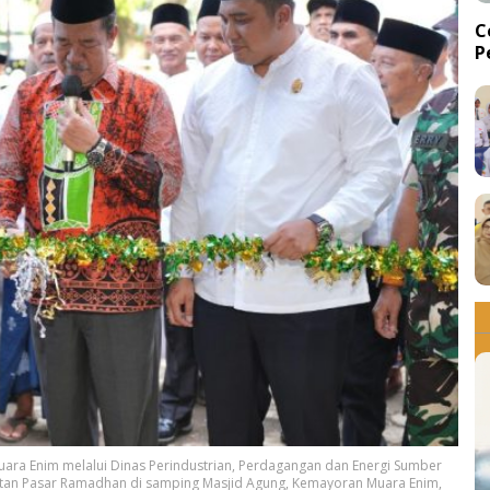
C
P
d
uara Enim melalui Dinas Perindustrian, Perdagangan dan Energi Sumber
atan Pasar Ramadhan di samping Masjid Agung, Kemayoran Muara Enim,