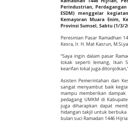
Ramadhan 1446 Hijriah, Pe
Perindustrian, Perdagangan
ESDM) menggelar kegiata
Kemayoran Muara Enim, Ke
Provinsi Sumsel, Sabtu (1/3/2
Peresmian Pasar Ramadhan 144
Kesra, Ir. H. Mat Kasrun, M.Si.
“Saya ingin dalam pasar Rama
lokak seperti lemang, Ikan 
kearifan lokal juga ditonjolkan,
Asisten Pemerintahan dan Kes
sangat menyambut baik kegiata
mampu memberikan dampak po
pedagang UMKM di Kabupaten 
juga diharapkan dapat mem
hidangan takjil untuk berbuka
bulan suci Ramadan 1446 Hijria