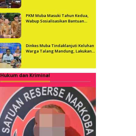
PKM Muba Masuki Tahun Kedua,
Wabup Sosialisasikan Bantuan
Usaha bagi 2.300 Pelaku UMKM
Dinkes Muba Tindaklanjuti Keluhan
Warga Talang Mandung, Lakukan
Evaluasi dan Klarifikasi Menyeluruh
Hukum dan Kriminal