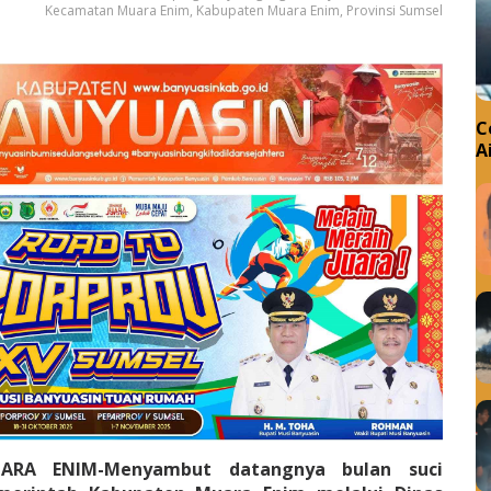
Kecamatan Muara Enim, Kabupaten Muara Enim, Provinsi Sumsel
C
A
ARA ENIM-Menyambut datangnya bulan suci