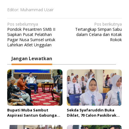
Editor: Muhammad Uzair
N
Pos sebelumnya
Pos berikutnya
Pondok Pesantren SMB II
Tertangkap Simpan Sabu
a
Siapkan Pusat Pelatihan
dalam Celana dan Kotak
v
Pagar Nusa Sumsel untuk
Rokok
Lahirkan Atlet Unggulan
i
g
Jangan Lewatkan
a
s
i
p
o
s
Bupati Muba Sambut
Sekda Syafaruddin Buka
Aspirasi Santun Gabungan
Diklat, 70 Calon Paskibraka
Lembaga dan Masyarakat
Siap Sukseskan HUT ke-81 RI
Muba Bersatu
di Muba