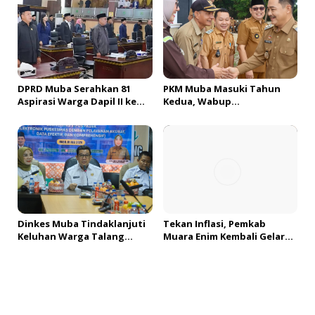
DPRD Muba Serahkan 81
PKM Muba Masuki Tahun
Aspirasi Warga Dapil II ke
Kedua, Wabup
Pemkab, H. Amri Andi
Sosialisasikan Bantuan
Himpun Usulan Terbanyak
Usaha bagi 2.300 Pelaku
UMKM
Dinkes Muba Tindaklanjuti
Tekan Inflasi, Pemkab
Keluhan Warga Talang
Muara Enim Kembali Gelar
Mandung, Lakukan Evaluasi
GPM & OPM Penuhi
dan Klarifikasi Menyeluruh
Kebutuhan Masyarakat