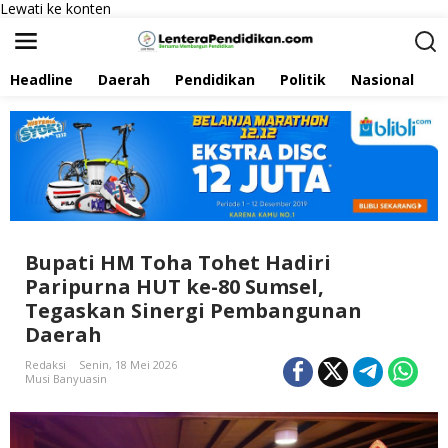
Lewati ke konten
Headline
Daerah
Pendidikan
Politik
Nasional
P
Bupati HM Toha Tohet Hadiri
Paripurna HUT ke-80 Sumsel,
Tegaskan Sinergi Pembangunan
Daerah
Redaksi
Senin, 18 Mei 2026
Musi Banyuasin