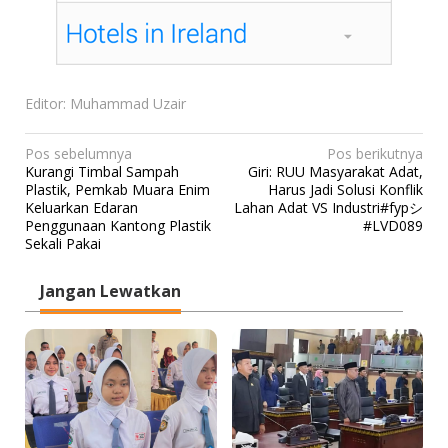
Editor: Muhammad Uzair
N
Pos sebelumnya
Pos berikutnya
Kurangi Timbal Sampah
Giri: RUU Masyarakat Adat,
a
Plastik, Pemkab Muara Enim
Harus Jadi Solusi Konflik
v
Keluarkan Edaran
Lahan Adat VS Industri#fypシ
Penggunaan Kantong Plastik
#LVD089
i
Sekali Pakai
g
a
Jangan Lewatkan
s
i
p
o
s