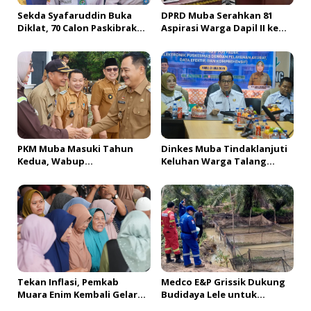
Sekda Syafaruddin Buka
DPRD Muba Serahkan 81
Diklat, 70 Calon Paskibraka
Aspirasi Warga Dapil II ke
Siap Sukseskan HUT ke-81 RI
Pemkab, H. Amri Andi
di Muba
Himpun Usulan Terbanyak
PKM Muba Masuki Tahun
Dinkes Muba Tindaklanjuti
Kedua, Wabup
Keluhan Warga Talang
Sosialisasikan Bantuan
Mandung, Lakukan Evaluasi
Usaha bagi 2.300 Pelaku
dan Klarifikasi Menyeluruh
UMKM
Tekan Inflasi, Pemkab
Medco E&P Grissik Dukung
Muara Enim Kembali Gelar
Budidaya Lele untuk
GPM & OPM Penuhi
Dorong Kemandirian