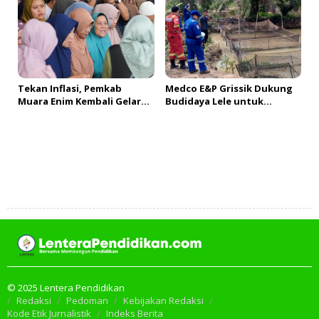
UMKM
Tekan Inflasi, Pemkab
Medco E&P Grissik Dukung
Muara Enim Kembali Gelar
Budidaya Lele untuk
GPM & OPM Penuhi
Dorong Kemandirian
Kebutuhan Masyarakat
Ekonomi Masyarakat
Tambah Komentar
© 2025 Lentera Pendidikan
Redaksi
Pedoman
Kebijakan Redaksi
Kode Etik Jurnalistik
Indeks Berita