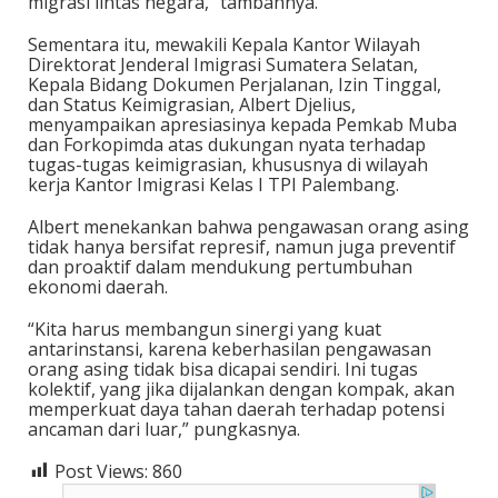
migrasi lintas negara,” tambahnya.
Sementara itu, mewakili Kepala Kantor Wilayah
Direktorat Jenderal Imigrasi Sumatera Selatan,
Kepala Bidang Dokumen Perjalanan, Izin Tinggal,
dan Status Keimigrasian, Albert Djelius,
menyampaikan apresiasinya kepada Pemkab Muba
dan Forkopimda atas dukungan nyata terhadap
tugas-tugas keimigrasian, khususnya di wilayah
kerja Kantor Imigrasi Kelas I TPI Palembang.
Albert menekankan bahwa pengawasan orang asing
tidak hanya bersifat represif, namun juga preventif
dan proaktif dalam mendukung pertumbuhan
ekonomi daerah.
“Kita harus membangun sinergi yang kuat
antarinstansi, karena keberhasilan pengawasan
orang asing tidak bisa dicapai sendiri. Ini tugas
kolektif, yang jika dijalankan dengan kompak, akan
memperkuat daya tahan daerah terhadap potensi
ancaman dari luar,” pungkasnya.
Post Views:
860