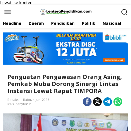
Lewati ke konten
Headline
Daerah
Pendidikan
Politik
Nasional
P
Penguatan Pengawasan Orang Asing,
Pemkab Muba Dorong Sinergi Lintas
Instansi Lewat Rapat TIMPORA
Redaksi
Rabu, 4 Juni 2025
Musi Banyuasin