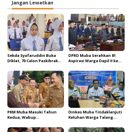
Jangan Lewatkan
g
a
s
i
p
o
s
Sekda Syafaruddin Buka
DPRD Muba Serahkan 81
Diklat, 70 Calon Paskibraka
Aspirasi Warga Dapil II ke
Siap Sukseskan HUT ke-81 RI
Pemkab, H. Amri Andi
di Muba
Himpun Usulan Terbanyak
PKM Muba Masuki Tahun
Dinkes Muba Tindaklanjuti
Kedua, Wabup
Keluhan Warga Talang
Sosialisasikan Bantuan
Mandung, Lakukan Evaluasi
Usaha bagi 2.300 Pelaku
dan Klarifikasi Menyeluruh