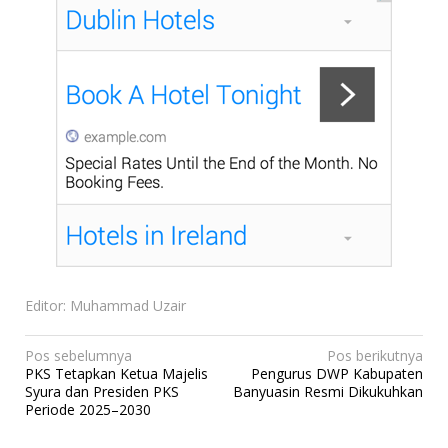
Editor: Muhammad Uzair
N
Pos sebelumnya
Pos berikutnya
PKS Tetapkan Ketua Majelis
Pengurus DWP Kabupaten
a
Syura dan Presiden PKS
Banyuasin Resmi Dikukuhkan
v
Periode 2025–2030
i