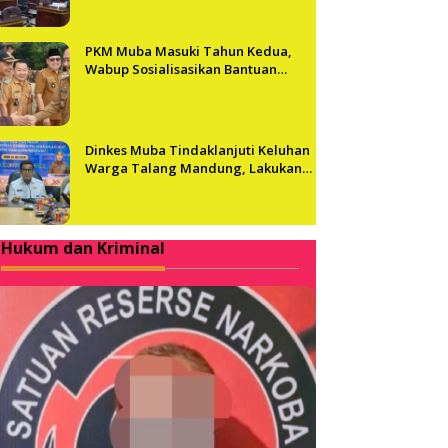
PKM Muba Masuki Tahun Kedua,
Wabup Sosialisasikan Bantuan
Usaha bagi 2.300 Pelaku UMKM
Dinkes Muba Tindaklanjuti Keluhan
Warga Talang Mandung, Lakukan
Evaluasi dan Klarifikasi Menyeluruh
Hukum dan Kriminal