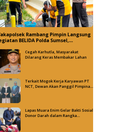
akapolsek Rambang Pimpin Langsung
egiatan BELIDA Polda Sumsel,
ujudkan Lingkungan ASRI
Cegah Karhutla, Masyarakat
Dilarang Keras Membakar Lahan
Terkait Mogok Kerja Karyawan PT
NCT, Dewan Akan Panggil Pimpinan
PT NCT dan PT HBAP
Lapas Muara Enim Gelar Bakti Sosial
Donor Darah dalam Rangka
Memperingati HUT ke-81 Republik
Indonesia