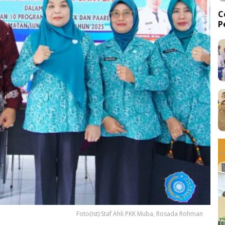
C
P
d
Foto(Ist):Staf Ahli PKK Muba, Rosada Rohman