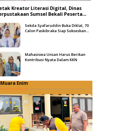
etak Kreator Literasi Digital, Dinas
erpustakaan Sumsel Bekali Peserta
engan Teknik Produksi Video
Sekda Syafaruddin Buka Diklat, 70
Calon Paskibraka Siap Sukseskan
HUT ke-81 RI di Muba
Mahasiswa Unsan Harus Berikan
Kontribusi Nyata Dalam KKN
Muara Enim