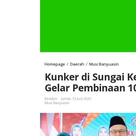
Homepage
/
Daerah
/
Musi Banyuasin
K
u
Kunker di Sungai 
n
k
Gelar Pembinaan 1
e
r
d
Redaksi
Jumat, 13 Juni 2025
i
Musi Banyuasin
S
u
n
g
a
i