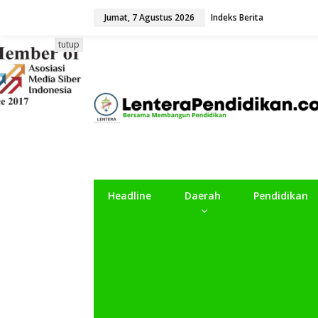
L
Jumat, 7 Agustus 2026
Indeks Berita
e
w
a
tutup
t
i
k
e
k
o
n
t
e
n
Headline
Daerah
Pendidikan