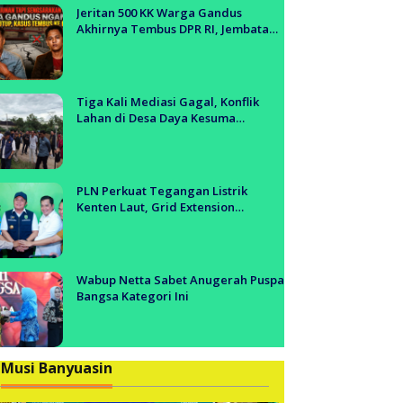
anyuasin
Jeritan 500 KK Warga Gandus
Akhirnya Tembus DPR RI, Jembatan
Tol Segera Dibangun?!
Tiga Kali Mediasi Gagal, Konflik
Lahan di Desa Daya Kesuma
Banyuasin Jadi Sorotan Aparat dan
BPN
PLN Perkuat Tegangan Listrik
Kenten Laut, Grid Extension
Beroperasi Cepat Dukung Aktivitas
Warga dan Ekonomi Lokal
Wabup Netta Sabet Anugerah Puspa
Bangsa Kategori Ini
Musi Banyuasin