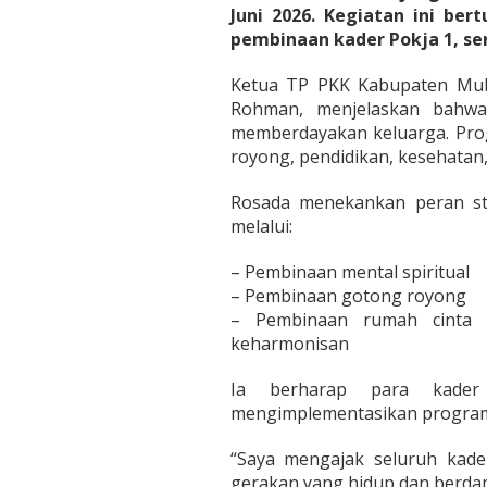
Juni 2026. Kegiatan ini be
pembinaan kader Pokja 1, se
Ketua TP PKK Kabupaten Muba
Rohman, menjelaskan bahw
memberdayakan keluarga. Progr
royong, pendidikan, kesehatan
Rosada menekankan peran st
melalui:
– Pembinaan mental spiritual
– Pembinaan gotong royong
– Pembinaan rumah cinta u
keharmonisan
Ia berharap para kade
mengimplementasikan program
“Saya mengajak seluruh kader
gerakan yang hidup dan berdam