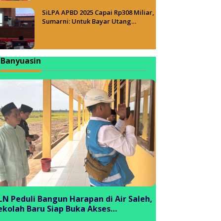
SiLPA APBD 2025 Capai Rp308 Miliar,
Sumarni: Untuk Bayar Utang
Belanja
Banyuasin
LN Peduli Bangun Harapan di Air Saleh,
ekolah Baru Siap Buka Akses
endidikan bagi Generasi Muda