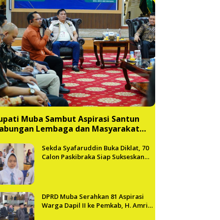
upati Muba Sambut Aspirasi Santun
abungan Lembaga dan Masyarakat
uba Bersatu
Sekda Syafaruddin Buka Diklat, 70
Calon Paskibraka Siap Sukseskan
HUT ke-81 RI di Muba
DPRD Muba Serahkan 81 Aspirasi
Warga Dapil II ke Pemkab, H. Amri
Andi Himpun Usulan Terbanyak