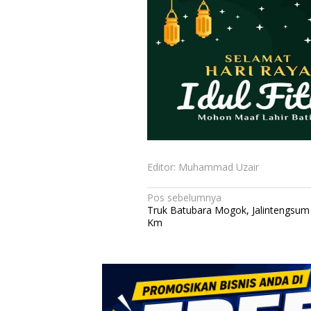
Editor: Muhammad Uzair
N
Pos sebelumnya
Truk Batubara Mogok, Jalintengsum
a
Km
v
i
g
a