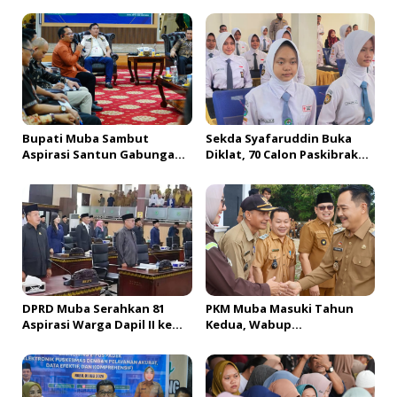
s
i
p
o
s
Bupati Muba Sambut
Sekda Syafaruddin Buka
Aspirasi Santun Gabungan
Diklat, 70 Calon Paskibraka
Lembaga dan Masyarakat
Siap Sukseskan HUT ke-81 RI
Muba Bersatu
di Muba
DPRD Muba Serahkan 81
PKM Muba Masuki Tahun
Aspirasi Warga Dapil II ke
Kedua, Wabup
Pemkab, H. Amri Andi
Sosialisasikan Bantuan
Himpun Usulan Terbanyak
Usaha bagi 2.300 Pelaku
UMKM