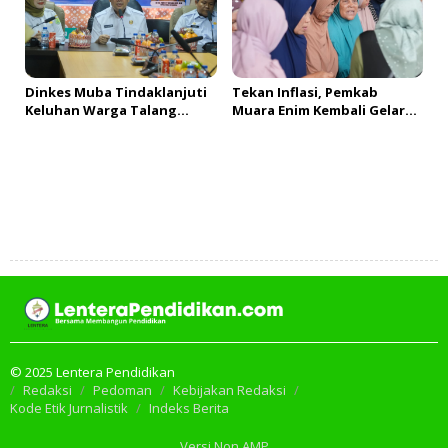
Dinkes Muba Tindaklanjuti
Tekan Inflasi, Pemkab
Keluhan Warga Talang
Muara Enim Kembali Gelar
Mandung, Lakukan Evaluasi
GPM & OPM Penuhi
dan Klarifikasi Menyeluruh
Kebutuhan Masyarakat
Tambah Komentar
© 2025 Lentera Pendidikan
Redaksi
Pedoman
Kebijakan Redaksi
Kode Etik Jurnalistik
Indeks Berita
Versi Non AMP