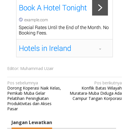
Editor: Muhammad Uzair
N
Pos sebelumnya
Pos berikutnya
Dorong Koperasi Naik Kelas,
Konflik Batas Wilayah
a
Pemkab Muba Gelar
Muratara-Muba Diduga Ada
v
Pelatihan Peningkatan
Campur Tangan Korporasi
Produktivitas dan Akses
i
Pasar
g
a
Jangan Lewatkan