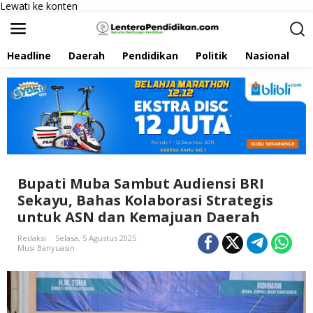
Lewati ke konten
Headline
Daerah
Pendidikan
Politik
Nasional
P
Bupati Muba Sambut Audiensi BRI
Sekayu, Bahas Kolaborasi Strategis
untuk ASN dan Kemajuan Daerah
Redaksi
Selasa, 5 Agustus 2025
Musi Banyuasin