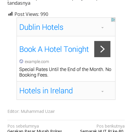
tandasnya
Post Views:
990
Editor: Muhammad Uzair
N
Pos sebelumnya
Pos berikutnya
Gerakan Pasar Murah Polres
Semarak HUT RI ke-80,