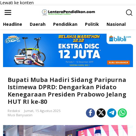
Lewati ke konten
Headline
Daerah
Pendidikan
Politik
Nasional
P
Bupati Muba Hadiri Sidang Paripurna
Istimewa DPRD: Dengarkan Pidato
Kenegaraan Presiden Prabowo Jelang
HUT RI ke-80
Redaksi
Jumat, 15 Agustus 2025
Musi Banyuasin