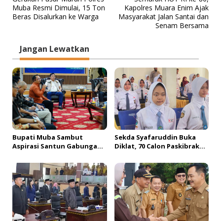
a
Muba Resmi Dimulai, 15 Ton
Kapolres Muara Enim Ajak
v
Beras Disalurkan ke Warga
Masyarakat Jalan Santai dan
Senam Bersama
i
g
Jangan Lewatkan
a
s
i
p
o
s
Bupati Muba Sambut
Sekda Syafaruddin Buka
Aspirasi Santun Gabungan
Diklat, 70 Calon Paskibraka
Lembaga dan Masyarakat
Siap Sukseskan HUT ke-81 RI
Muba Bersatu
di Muba