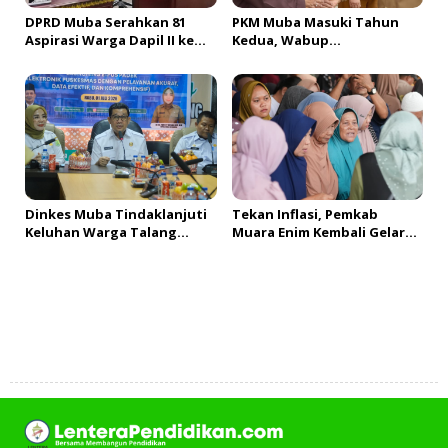
DPRD Muba Serahkan 81
PKM Muba Masuki Tahun
Aspirasi Warga Dapil II ke
Kedua, Wabup
Pemkab, H. Amri Andi
Sosialisasikan Bantuan
Himpun Usulan Terbanyak
Usaha bagi 2.300 Pelaku
UMKM
Dinkes Muba Tindaklanjuti
Tekan Inflasi, Pemkab
Keluhan Warga Talang
Muara Enim Kembali Gelar
Mandung, Lakukan Evaluasi
GPM & OPM Penuhi
dan Klarifikasi Menyeluruh
Kebutuhan Masyarakat
Tambah Komentar