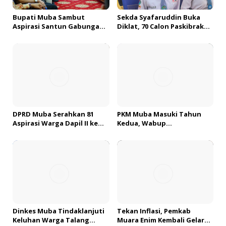
Bupati Muba Sambut
Sekda Syafaruddin Buka
Aspirasi Santun Gabungan
Diklat, 70 Calon Paskibraka
Lembaga dan Masyarakat
Siap Sukseskan HUT ke-81 RI
Muba Bersatu
di Muba
DPRD Muba Serahkan 81
PKM Muba Masuki Tahun
Aspirasi Warga Dapil II ke
Kedua, Wabup
Pemkab, H. Amri Andi
Sosialisasikan Bantuan
Himpun Usulan Terbanyak
Usaha bagi 2.300 Pelaku
UMKM
Dinkes Muba Tindaklanjuti
Tekan Inflasi, Pemkab
Keluhan Warga Talang
Muara Enim Kembali Gelar