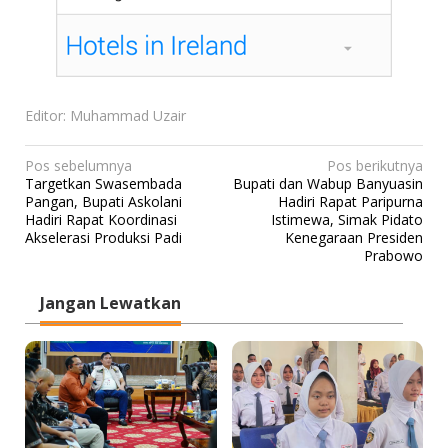
Editor: Muhammad Uzair
N
Pos sebelumnya
Pos berikutnya
Targetkan Swasembada
Bupati dan Wabup Banyuasin
a
Pangan, Bupati Askolani
Hadiri Rapat Paripurna
v
Hadiri Rapat Koordinasi
Istimewa, Simak Pidato
Akselerasi Produksi Padi
Kenegaraan Presiden
i
Prabowo
g
a
Jangan Lewatkan
s
i
p
o
s