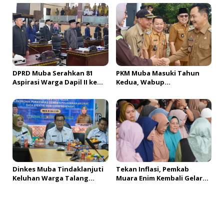
Muba Bersatu
di Muba
DPRD Muba Serahkan 81
PKM Muba Masuki Tahun
Aspirasi Warga Dapil II ke
Kedua, Wabup
Pemkab, H. Amri Andi
Sosialisasikan Bantuan
Himpun Usulan Terbanyak
Usaha bagi 2.300 Pelaku
UMKM
Dinkes Muba Tindaklanjuti
Tekan Inflasi, Pemkab
Keluhan Warga Talang
Muara Enim Kembali Gelar
Mandung, Lakukan Evaluasi
GPM & OPM Penuhi
dan Klarifikasi Menyeluruh
Kebutuhan Masyarakat