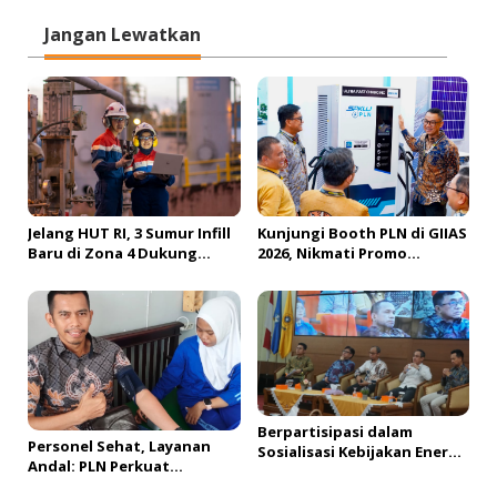
g
Jangan Lewatkan
a
s
i
p
o
s
Jelang HUT RI, 3 Sumur Infill
Kunjungi Booth PLN di GIIAS
Baru di Zona 4 Dukung
2026, Nikmati Promo
Kedaulatan Energi
Tambah Daya 50 Persen
Berpartisipasi dalam
Personel Sehat, Layanan
Sosialisasi Kebijakan Energi
Andal: PLN Perkuat
Nasional, PLN UID S2JB
Lingkungan Kerja Aman dan
Tegaskan Kesiapan Jaga