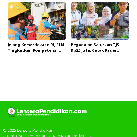
Produktif di Bengkulu
Pasokan Listrik
Jelang Kemerdekaan RI, PLN
Pegadaian Salurkan TJSL
Tingkatkan Kompetensi
Rp20 Juta, Cetak Kader
Petugas untuk Jaga
Lingkungan dan Bank
Keandalan Listrik di Tais
Sampah Percontohan di
Palembang
Tambah Komentar
© 2025 Lentera Pendidikan
Redaksi
Pedoman
Kebijakan Redaksi