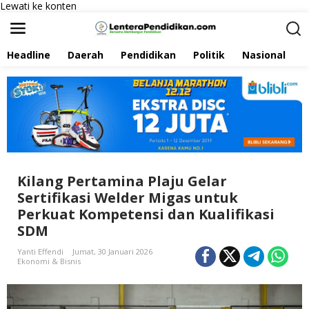
Lewati ke konten
Headline
Daerah
Pendidikan
Politik
Nasional
P
Kilang Pertamina Plaju Gelar
Sertifikasi Welder Migas untuk
Perkuat Kompetensi dan Kualifikasi
SDM
Yanti Effendi
Jumat, 30 Januari 2026
Ekonomi & Bisnis