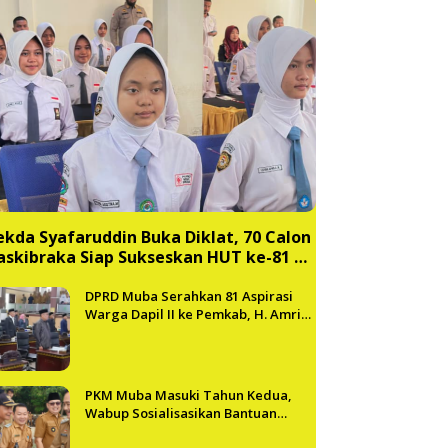
ekda Syafaruddin Buka Diklat, 70 Calon
askibraka Siap Sukseskan HUT ke-81 RI
i Muba
DPRD Muba Serahkan 81 Aspirasi
Warga Dapil II ke Pemkab, H. Amri
Andi Himpun Usulan Terbanyak
PKM Muba Masuki Tahun Kedua,
Wabup Sosialisasikan Bantuan
Usaha bagi 2.300 Pelaku UMKM