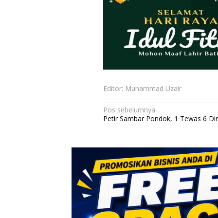
Editor: Muhammad Uzair
N
Pos sebelumnya
Petir Sambar Pondok, 1 Tewas 6 Di
a
v
i
g
a
s
i