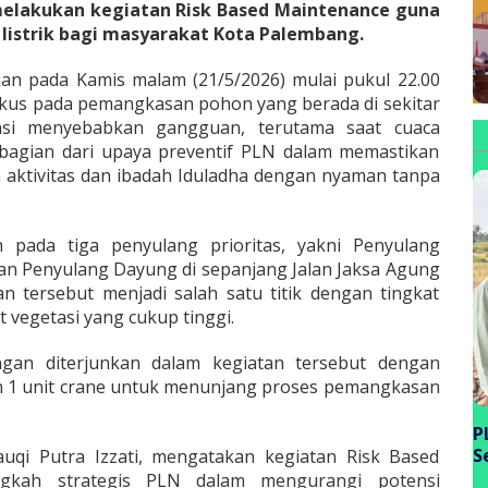
elakukan kegiatan Risk Based Maintenance guna
listrik bagi masyarakat Kota Palembang.
kan pada Kamis malam (21/5/2026) mulai pukul 22.00
okus pada pemangkasan pohon yang berada di sekitar
tensi menyebabkan gangguan, terutama saat cuaca
 bagian dari upaya preventif PLN dalam memastikan
 aktivitas dan ibadah Iduladha dengan nyaman tanpa
 pada tiga penyulang prioritas, yakni Penyulang
dan Penyulang Dayung di sepanjang Jalan Jaksa Agung
 tersebut menjadi salah satu titik dengan tingkat
t vegetasi yang cukup tinggi.
gan diterjunkan dalam kegiatan tersebut dengan
an 1 unit crane untuk menunjang proses pemangkasan
P
S
uqi Putra Izzati, mengatakan kegiatan Risk Based
P
gkah strategis PLN dalam mengurangi potensi