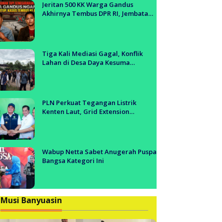
anyuasin
Jeritan 500 KK Warga Gandus
Akhirnya Tembus DPR RI, Jembatan
Tol Segera Dibangun?!
Tiga Kali Mediasi Gagal, Konflik
Lahan di Desa Daya Kesuma
Banyuasin Jadi Sorotan Aparat dan
BPN
PLN Perkuat Tegangan Listrik
Kenten Laut, Grid Extension
Beroperasi Cepat Dukung Aktivitas
Warga dan Ekonomi Lokal
Wabup Netta Sabet Anugerah Puspa
Bangsa Kategori Ini
Musi Banyuasin