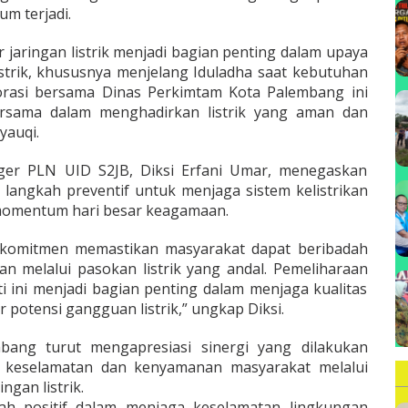
B
um terjadi.
 jaringan listrik menjadi bagian penting dalam upaya
strik, khususnya menjelang Iduladha saat kebutuhan
orasi bersama Dinas Perkimtam Kota Palembang ini
rsama dalam menghadirkan listrik yang aman dan
yauqi.
ger PLN UID S2JB, Diksi Erfani Umar, menegaskan
angkah preventif untuk menjaga sistem kelistrikan
 momentum hari besar keagamaan.
rkomitmen memastikan masyarakat dapat beribadah
n melalui pasokan listrik yang andal. Pemeliharaan
ti ini menjadi bagian penting dalam menjaga kualitas
 potensi gangguan listrik,” ungkap Diksi.
bang turut mengapresiasi sinergi yang dilakukan
keselamatan dan kenyamanan masyarakat melalui
ngan listrik.
kah positif dalam menjaga keselamatan lingkungan