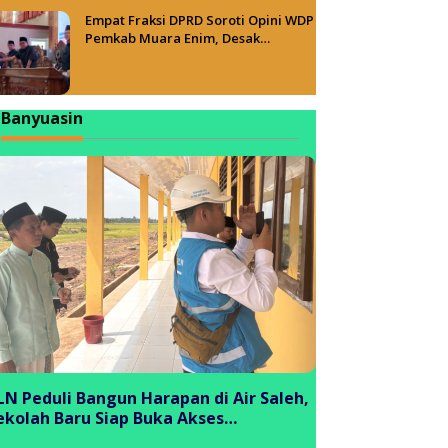
Empat Fraksi DPRD Soroti Opini WDP
Pemkab Muara Enim, Desak
Perbaikan Tata Kelola Keuangan
Banyuasin
LN Peduli Bangun Harapan di Air Saleh,
ekolah Baru Siap Buka Akses
endidikan bagi Generasi Muda