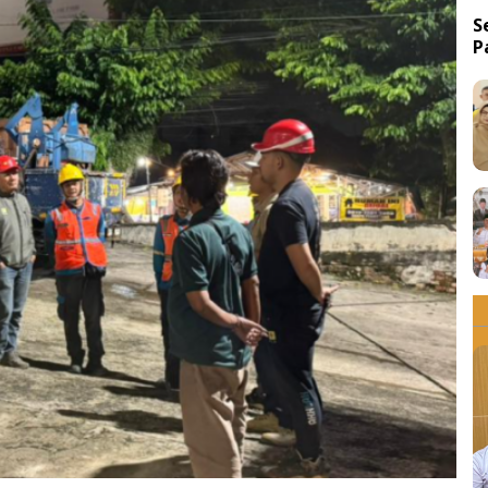
S
P
d