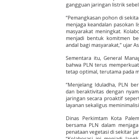
gangguan jaringan listrik sebel
“Pemangkasan pohon di sekitar
menjaga keandalan pasokan li
masyarakat meningkat. Kolab
menjadi bentuk komitmen be
andal bagi masyarakat,” ujar As
Sementara itu, General Mana
bahwa PLN terus memperkuat l
tetap optimal, terutama pada
“Menjelang Iduladha, PLN be
dan beraktivitas dengan nyama
jaringan secara proaktif seper
layanan sekaligus meminimalisir
Dinas Perkimtam Kota Palem
bersama PLN dalam menjaga 
penataan vegetasi di sekitar jari
“Kolaborasi ini menjadi lang