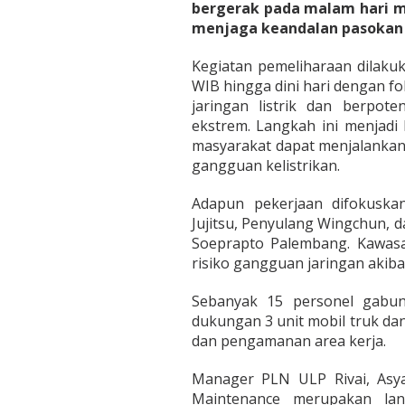
bergerak pada malam hari m
e
menjaga keandalan pasokan 
r
a
k
Kegiatan pemeliharaan dilaku
J
WIB hingga dini hari dengan f
a
jaringan listrik dan berpo
g
ekstrem. Langkah ini menjadi
a
K
masyarakat dapat menjalankan
e
gangguan kelistrikan.
a
n
Adapun pekerjaan difokuskan
d
Jujitsu, Penyulang Wingchun, 
a
l
Soeprapto Palembang. Kawasan
a
risiko gangguan jaringan akiba
n
L
Sebanyak 15 personel gabun
i
dukungan 3 unit mobil truk d
s
t
dan pengamanan area kerja.
r
i
Manager PLN ULP Rivai, Asya
k
Maintenance merupakan lan