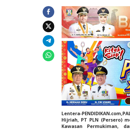
n
a
s
P
e
r
k
i
m
t
a
m
P
a
l
e
m
b
a
n
g
Lentera-PENDIDIKAN.com,P
B
e
Hijriah, PT PLN (Persero) 
r
Kawasan Permukiman, da
g