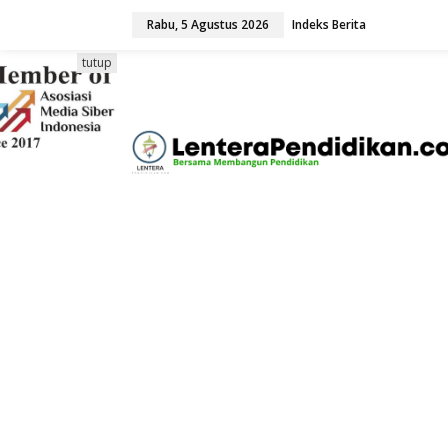
L
Rabu, 5 Agustus 2026
Indeks Berita
e
w
a
tutup
t
i
k
e
k
o
n
t
e
n