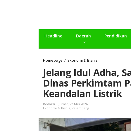
Headline
Daerah
Pendidikan
Homepage
/
Ekonomi & Bisnis
J
e
Jelang Idul Adha, S
l
a
Dinas Perkimtam P
n
g
Keandalan Listrik
I
d
u
Redaksi
Jumat, 22 Mei 2026
l
Ekonomi & Bisnis
,
Palembang
A
d
h
a