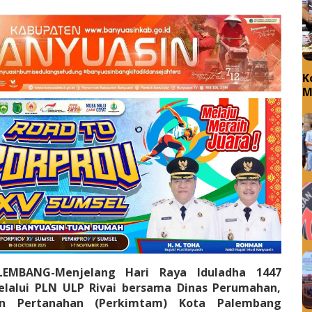
K
M
N
B
ALEMBANG-Menjelang Hari Raya Iduladha 1447
melalui PLN ULP Rivai bersama Dinas Perumahan,
n Pertanahan (Perkimtam) Kota Palembang