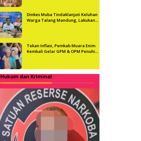
Dinkes Muba Tindaklanjuti Keluhan
Warga Talang Mandung, Lakukan
Evaluasi dan Klarifikasi Menyeluruh
Tekan Inflasi, Pemkab Muara Enim
Kembali Gelar GPM & OPM Penuhi
Kebutuhan Masyarakat
Hukum dan Kriminal