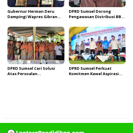
Gubernur Herman Deru
DPRD Sumsel Dorong
Dampingi Wapres Gibran
Pengawasan Distribusi BBM
Tinjau Progres PSEL
di Palembang, Kemacetan
Palembang, Tegaskan
Antrian Solar Terus Terjadi
Komitmen Percepat Proyek
Strategis Nasional
DPRD Sumsel Cari Solusi
DPRD Sumsel Perkuat
Atas Persoalan
Komitmen Kawal Aspirasi
Pengangguran dalam Reses
Masyarakat OKU Selatan
Dapil I
Menjadi Program
Pembangunan
Tambah Komentar