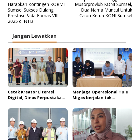
a
Harapkan Kontingen KORMI
Musorprovlub KONI Sumsel,
v
Sumsel Sukses Dulang
Dua Nama Muncul Untuk
Prestasi Pada Fornas VIII
Calon Ketua KONI Sumsel
i
2025 di NTB
g
a
Jangan Lewatkan
s
i
p
o
s
Cetak Kreator Literasi
Menjaga Operasional Hulu
Digital, Dinas Perpustakaan
Migas berjalan tak
Sumsel Bekali Peserta
bertentangan dengan
dengan Teknik Produksi
koridor hukum, SKK Migas
Video
Sumbagsel Teken PKS
bersama Kejati Sumsel