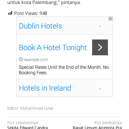
untuk kota Palembang,” pintanya.
Post Views:
948
Editor: Muhammad Uzair
N
Pos sebelumnya
Pos berikutnya
Sekda Edward Candra
Rapat Umum Anggota Pra