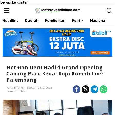
Lewati ke konten
Headline
Daerah
Pendidikan
Politik
Nasional
P
Herman Deru Hadiri Grand Opening
Cabang Baru Kedai Kopi Rumah Loer
Palembang
Yanti Effendi
Sabtu, 10 Mei 2025
Pemerintahan