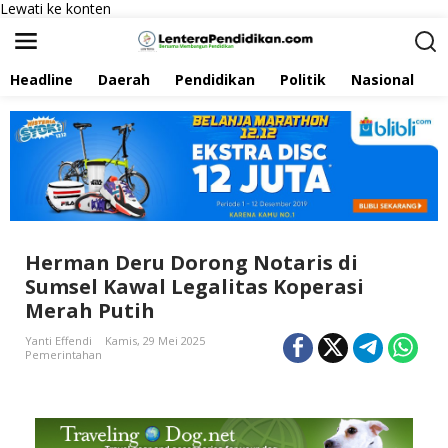
Lewati ke konten
Headline
Daerah
Pendidikan
Politik
Nasional
P
Herman Deru Dorong Notaris di
Sumsel Kawal Legalitas Koperasi
Merah Putih
Yanti Effendi
Kamis, 29 Mei 2025
Pemerintahan