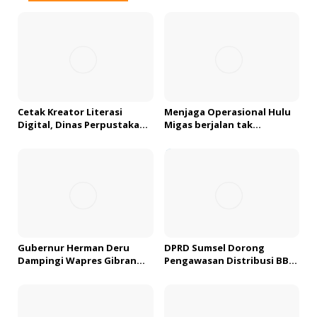
s
i
p
o
s
Cetak Kreator Literasi
Menjaga Operasional Hulu
Digital, Dinas Perpustakaan
Migas berjalan tak
Sumsel Bekali Peserta
bertentangan dengan
dengan Teknik Produksi
koridor hukum, SKK Migas
Video
Sumbagsel Teken PKS
bersama Kejati Sumsel
Gubernur Herman Deru
DPRD Sumsel Dorong
Dampingi Wapres Gibran
Pengawasan Distribusi BBM
Tinjau Progres PSEL
di Palembang, Kemacetan
Palembang, Tegaskan
Antrian Solar Terus Terjadi
Komitmen Percepat Proyek
Strategis Nasional