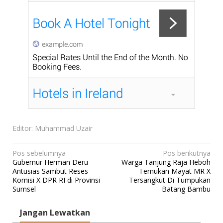
Editor: Muhammad Uzair
N
Pos sebelumnya
Pos berikutnya
Gubernur Herman Deru
Warga Tanjung Raja Heboh
a
Antusias Sambut Reses
Temukan Mayat MR X
v
Komisi X DPR RI di Provinsi
Tersangkut Di Tumpukan
Sumsel
Batang Bambu
i
g
Jangan Lewatkan
a