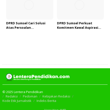
DPRD Sumsel Cari Solusi
DPRD Sumsel Perkuat
Atas Persoalan
Komitmen Kawal Aspirasi
Pengangguran dalam Reses
Masyarakat OKU Selatan
Dapil I
Menjadi Program
Pembangunan
Tambah Komentar
© 2025 Lentera Pendidikan
Redaksi
Pedoman
Kebijakan Redaksi
Kode Etik Jurnalistik
Indeks Berita
Versi Non AMP