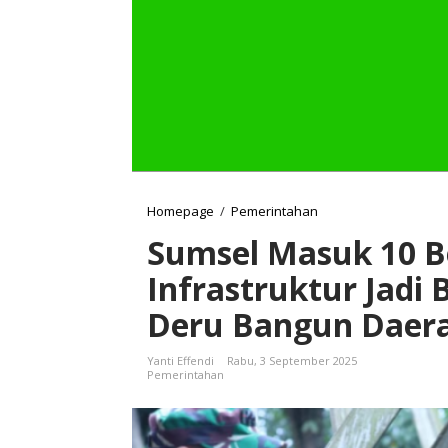
Homepage
/
Pemerintahan
S
u
Sumsel Masuk 10 B
m
s
Infrastruktur Jadi
e
l
Deru Bangun Daer
M
a
s
Yanti Effendi
Rabu, 3 September 2025
u
Pemerintahan
k
1
0
B