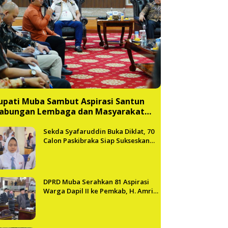
upati Muba Sambut Aspirasi Santun
abungan Lembaga dan Masyarakat
uba Bersatu
Sekda Syafaruddin Buka Diklat, 70
Calon Paskibraka Siap Sukseskan
HUT ke-81 RI di Muba
DPRD Muba Serahkan 81 Aspirasi
Warga Dapil II ke Pemkab, H. Amri
Andi Himpun Usulan Terbanyak