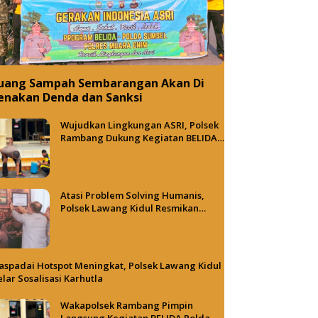
uang Sampah Sembarangan Akan Di
enakan Denda dan Sanksi
Wujudkan Lingkungan ASRI, Polsek
Rambang Dukung Kegiatan BELIDA
Polda Sumsel
Atasi Problem Solving Humanis,
Polsek Lawang Kidul Resmikan
Tong Besi Cafe
spadai Hotspot Meningkat, Polsek Lawang Kidul
lar Sosalisasi Karhutla
Wakapolsek Rambang Pimpin
Langsung Kegiatan BELIDA Polda