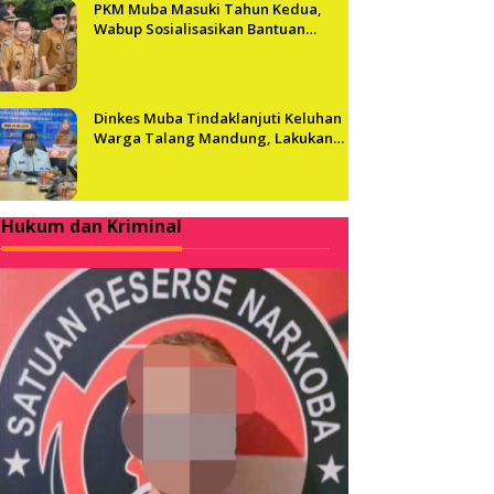
PKM Muba Masuki Tahun Kedua,
Wabup Sosialisasikan Bantuan
Usaha bagi 2.300 Pelaku UMKM
Dinkes Muba Tindaklanjuti Keluhan
Warga Talang Mandung, Lakukan
Evaluasi dan Klarifikasi Menyeluruh
Hukum dan Kriminal