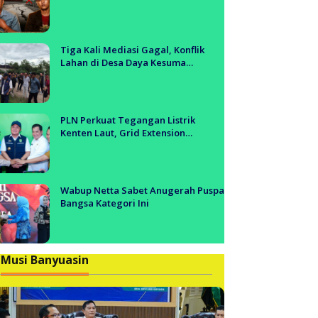
Tol Segera Dibangun?!
Tiga Kali Mediasi Gagal, Konflik
Lahan di Desa Daya Kesuma
Banyuasin Jadi Sorotan Aparat dan
BPN
PLN Perkuat Tegangan Listrik
Kenten Laut, Grid Extension
Beroperasi Cepat Dukung Aktivitas
Warga dan Ekonomi Lokal
Wabup Netta Sabet Anugerah Puspa
Bangsa Kategori Ini
Musi Banyuasin