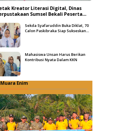
etak Kreator Literasi Digital, Dinas
erpustakaan Sumsel Bekali Peserta
engan Teknik Produksi Video
Sekda Syafaruddin Buka Diklat, 70
Calon Paskibraka Siap Sukseskan
HUT ke-81 RI di Muba
Mahasiswa Unsan Harus Berikan
Kontribusi Nyata Dalam KKN
Muara Enim