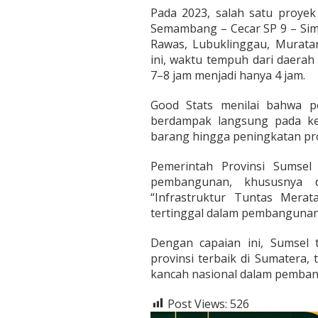
Pada 2023, salah satu proye
Semambang – Cecar SP 9 – Si
Rawas, Lubuklinggau, Murata
ini, waktu tempuh dari daerah 
7–8 jam menjadi hanya 4 jam.
Good Stats menilai bahwa p
berdampak langsung pada kehi
barang hingga peningkatan pro
Pemerintah Provinsi Sumse
pembangunan, khususnya d
“Infrastruktur Tuntas Merat
tertinggal dalam pembangunan
Dengan capaian ini, Sumsel 
provinsi terbaik di Sumatera,
kancah nasional dalam pembang
Post Views:
526