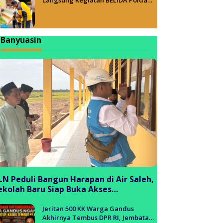
Sumsel, Wujudkan Lingkungan ASRI
Banyuasin
LN Peduli Bangun Harapan di Air Saleh,
ekolah Baru Siap Buka Akses
endidikan bagi Generasi Muda
anyuasin
Jeritan 500 KK Warga Gandus
Akhirnya Tembus DPR RI, Jembatan