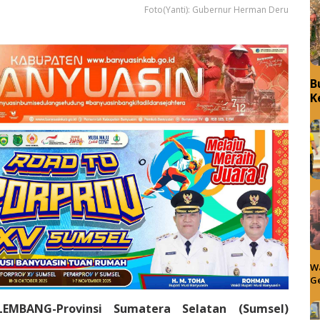
Foto(Yanti): Gubernur Herman Deru
B
K
Wa
Ge
LEMBANG-Provinsi Sumatera Selatan (Sumsel)