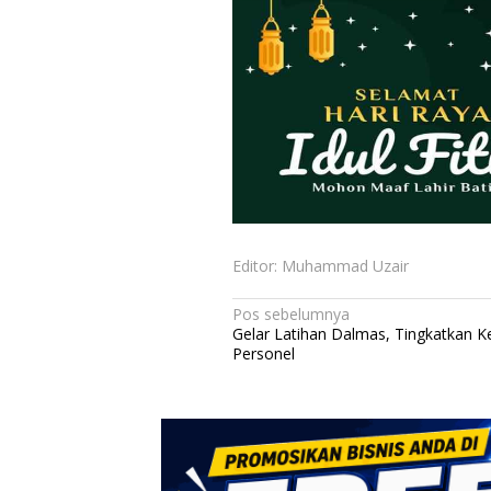
Editor: Muhammad Uzair
N
Pos sebelumnya
Gelar Latihan Dalmas, Tingkatkan
a
Personel
v
i
g
a