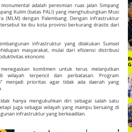
k monumental adalah peresmian ruas jalan Simpang
mpang Kulim (batas PALI) yang menghubungkan Musi
ra (MLM) dengan Palembang. Dengan infrastruktur
tersebut ke ibu kota provinsi berkurang drastis dari
embangunan infrastruktur yang dilakukan Sumsel
dupan masyarakat, mulai dari efisiensi distribusi
duktivitas ekonomi.
B
G
l menegaskan komitmen untuk terus melanjutkan
M
i wilayah terpencil dan perbatasan. Program
a” menjadi prioritas agar tidak ada daerah yang
.
tidak hanya mengukuhkan diri sebagai salah satu
 tetapi juga sebagai wilayah yang mampu bersaing di
unan infrastruktur yang berkeadilan.