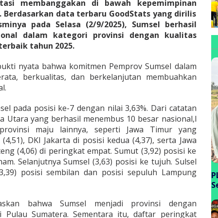
stasi membanggakan di bawah kepemimpinan
 Berdasarkan data terbaru GoodStats yang dirilis
minya pada Selasa (2/9/2025), Sumsel berhasil
ional dalam kategori provinsi dengan kualitas
erbaik tahun 2025.
 bukti nyata bahwa komitmen Pemprov Sumsel dalam
rata, berkualitas, dan berkelanjutan membuahkan
l.
 pada posisi ke-7 dengan nilai 3,63%. Dari catatan
a Utara yang berhasil menembus 10 besar nasional,l
-provinsi maju lainnya, seperti Jawa Timur yang
,51), DKI Jakarta di posisi kedua (4,37), serta Jawa
ateng (4,06) di peringkat empat. Sumut (3,92) posisi ke
nam. Selanjutnya Sumsel (3,63) posisi ke tujuh. Sulsel
 (3,39) posisi sembilan dan posisi sepuluh Lampung
P
S
P
gaskan bahwa Sumsel menjadi provinsi dengan
B
di Pulau Sumatera. Sementara itu, daftar peringkat