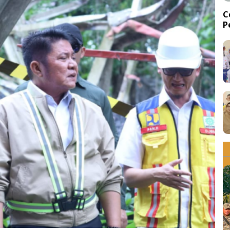
C
P
d