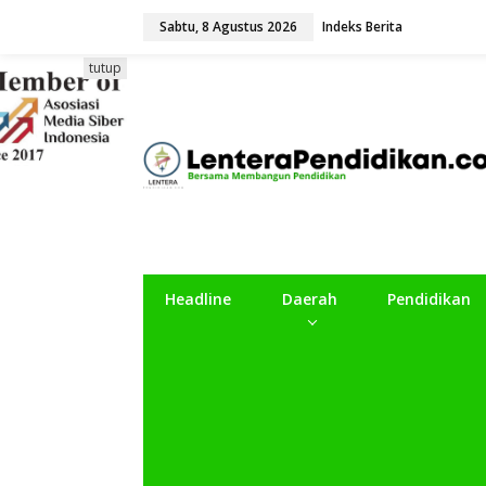
L
Sabtu, 8 Agustus 2026
Indeks Berita
e
w
a
tutup
t
i
k
e
k
o
n
t
e
n
Headline
Daerah
Pendidikan