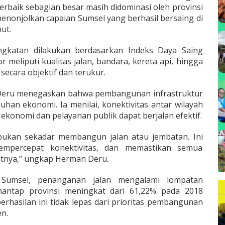
terbaik sebagian besar masih didominasi oleh provinsi
 menonjolkan capaian Sumsel yang berhasil bersaing di
ut.
ngkatan dilakukan berdasarkan Indeks Daya Saing
 meliputi kualitas jalan, bandara, kereta api, hingga
secara objektif dan terukur.
 Deru menegaskan bahwa pembangunan infrastruktur
han ekonomi. Ia menilai, konektivitas antar wilayah
 ekonomi dan pelayanan publik dapat berjalan efektif.
bukan sekadar membangun jalan atau jembatan. Ini
mpercepat konektivitas, dan memastikan semua
tnya,” ungkap Herman Deru.
Sumsel, penanganan jalan mengalami lompatan
 mantap provinsi meningkat dari 61,22% pada 2018
erhasilan ini tidak lepas dari prioritas pembangunan
en.