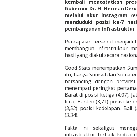
a
kembali mencatatkan pre
n
Gubernur Dr. H. Herman Deru.
D
melalui akun Instagram res
e
menduduki posisi ke-7 nas
r
u
pembangunan infrastruktur t
B
a
Pencapaian tersebut menjadi
n
membangun infrastruktur me
g
hasil yang diakui secara nasiona
u
n
D
Good Stats menempatkan Sumsel
a
itu, hanya Sumsel dan Sumater
e
bersanding dengan provinsi
r
menempati peringkat pertama (4
a
h
Barat di posisi ketiga (4,07). J
lima, Banten (3,71) posisi ke e
(3,52) posisi kedelapan. Bali
(3,34).
Fakta ini sekaligus mene
infrastruktur terbaik kedua 