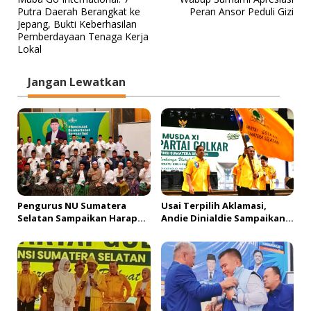
a
Putra Daerah Berangkat ke
Peran Ansor Peduli Gizi
v
Jepang, Bukti Keberhasilan
Pemberdayaan Tenaga Kerja
i
Lokal
g
a
Jangan Lewatkan
s
i
p
o
s
Pengurus NU Sumatera
Usai Terpilih Aklamasi,
Selatan Sampaikan Harapan
Andie Dinialdie Sampaikan
kepada Gus Rozin: Perkuat
Terima Kasih kepada
Ranting dan Pesantren
Seluruh Kader Golkar
Sumsel