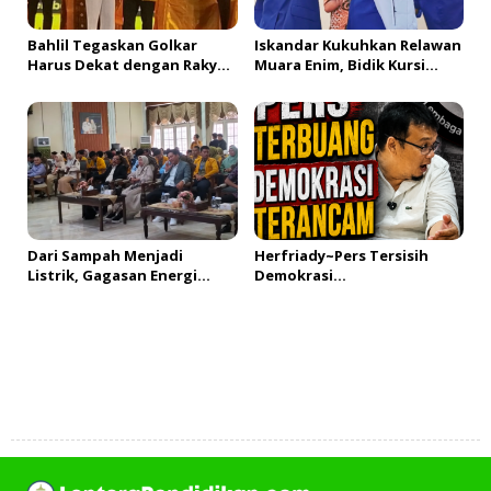
Bahlil Tegaskan Golkar
Iskandar Kukuhkan Relawan
Harus Dekat dengan Rakyat
Muara Enim, Bidik Kursi
saat Buka Musda XI Sumsel
Pimpinan DPRD hingga DPR
RI
Dari Sampah Menjadi
Herfriady~Pers Tersisih
Listrik, Gagasan Energi
Demokrasi
Terbarukan Mengemuka
Terancam!#fyp#LVD102_Par
dalam Diskusi Ketahanan
t 1
Energi
Tambah Komentar