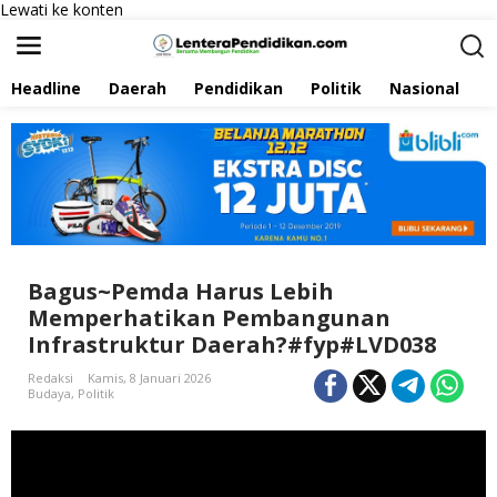
Lewati ke konten
Headline
Daerah
Pendidikan
Politik
Nasional
P
Bagus~Pemda Harus Lebih
Memperhatikan Pembangunan
Infrastruktur Daerah?#fyp#LVD038
Redaksi
Kamis, 8 Januari 2026
Budaya
,
Politik