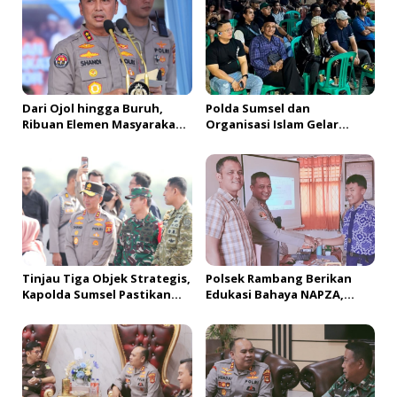
i
p
o
s
Dari Ojol hingga Buruh,
Polda Sumsel dan
Ribuan Elemen Masyarakat
Organisasi Islam Gelar
Deklarasikan Sabuk
Nobar Piala Dunia 2026,
Kamtibmas Palembang
Perkuat Komitmen Jaga
Kamtibmas
Tinjau Tiga Objek Strategis,
Polsek Rambang Berikan
Kapolda Sumsel Pastikan
Edukasi Bahaya NAPZA,
Pengamanan VVIP Berjalan
Kecanduan Game dan Judol
Optimal dan Humanis
pada Kegiatan MPLS