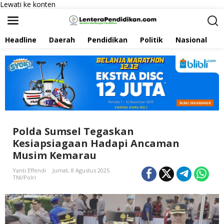
Lewati ke konten
Headline
Daerah
Pendidikan
Politik
Nasional
P
Polda Sumsel Tegaskan
Kesiapsiagaan Hadapi Ancaman
Musim Kemarau
Yanti Effendi
Jumat, 8 Agustus 2025
TNI/Polri