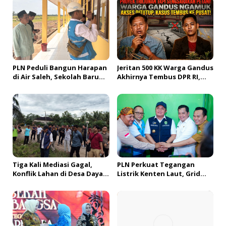
i
p
o
s
PLN Peduli Bangun Harapan
Jeritan 500 KK Warga Gandus
di Air Saleh, Sekolah Baru
Akhirnya Tembus DPR RI,
Siap Buka Akses Pendidikan
Jembatan Tol Segera
bagi Generasi Muda
Dibangun?!
Banyuasin
Tiga Kali Mediasi Gagal,
PLN Perkuat Tegangan
Konflik Lahan di Desa Daya
Listrik Kenten Laut, Grid
Kesuma Banyuasin Jadi
Extension Beroperasi Cepat
Sorotan Aparat dan BPN
Dukung Aktivitas Warga
dan Ekonomi Lokal