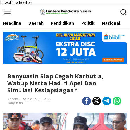
Lewati ke konten
Headline
Daerah
Pendidikan
Politik
Nasional
P
Banyuasin Siap Cegah Karhutla,
Wabup Netta Hadiri Apel Dan
Simulasi Kesiapsiagaan
Redaksi
Selasa, 29 Juli 2025
Banyuasin