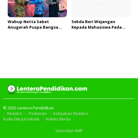
Wabup Netta Sabet
Sekda Beri Wejangan
Anugerah Puspa Bangsa
Kepada Mahasiswa Pada
Kategori Ini
PDKMB
Tambah Komentar
© 2025 Lentera Pendidikan
Redaksi
Pedoman
Kebijakan Redaksi
Kode Etik Jurnalistik
Indeks Berita
Versi Non AMP