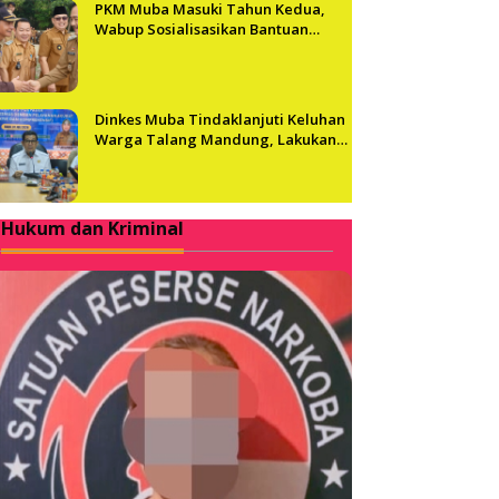
PKM Muba Masuki Tahun Kedua,
Wabup Sosialisasikan Bantuan
Usaha bagi 2.300 Pelaku UMKM
Dinkes Muba Tindaklanjuti Keluhan
Warga Talang Mandung, Lakukan
Evaluasi dan Klarifikasi Menyeluruh
Hukum dan Kriminal