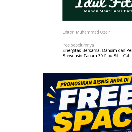
Editor: Muhammad Uzair
N
Pos sebelumnya
Sinergitas Bersama, Dandim dan P
a
Banyuasin Tanam 30 Ribu Bibit Caba
v
i
g
a
s
i
p
o
s