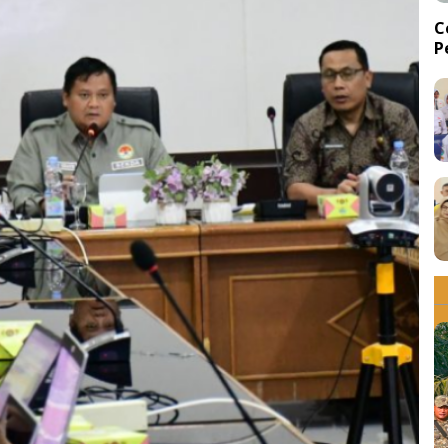
C
P
d