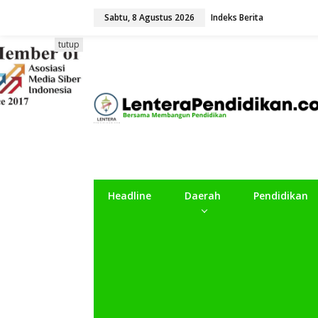
L
Sabtu, 8 Agustus 2026
Indeks Berita
e
w
a
tutup
t
i
k
e
k
o
n
t
e
n
Headline
Daerah
Pendidikan