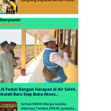
Sumsel, Wujudkan Lingkungan ASRI
Banyuasin
LN Peduli Bangun Harapan di Air Saleh,
ekolah Baru Siap Buka Akses
endidikan bagi Generasi Muda
anyuasin
Jeritan 500 KK Warga Gandus
Akhirnya Tembus DPR RI, Jembatan