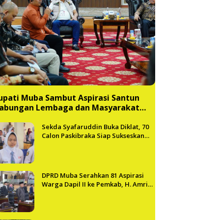
upati Muba Sambut Aspirasi Santun
abungan Lembaga dan Masyarakat
uba Bersatu
Sekda Syafaruddin Buka Diklat, 70
Calon Paskibraka Siap Sukseskan
HUT ke-81 RI di Muba
DPRD Muba Serahkan 81 Aspirasi
Warga Dapil II ke Pemkab, H. Amri
Andi Himpun Usulan Terbanyak