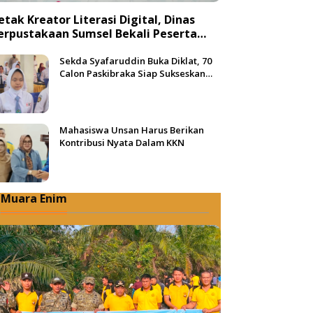
etak Kreator Literasi Digital, Dinas
erpustakaan Sumsel Bekali Peserta
engan Teknik Produksi Video
Sekda Syafaruddin Buka Diklat, 70
Calon Paskibraka Siap Sukseskan
HUT ke-81 RI di Muba
Mahasiswa Unsan Harus Berikan
Kontribusi Nyata Dalam KKN
Muara Enim