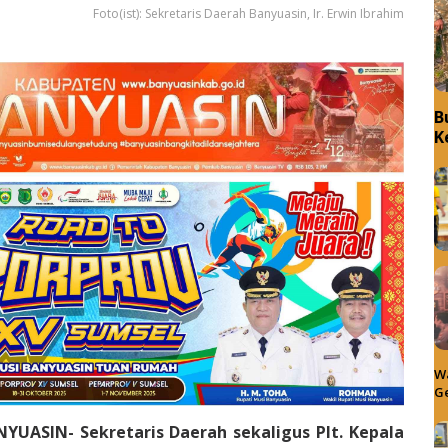
Foto(ist): Sekretaris Daerah Banyuasin, Ir. Erwin Ibrahim
B
K
Wa
Ge
NYUASIN- Sekretaris Daerah sekaligus Plt. Kepala