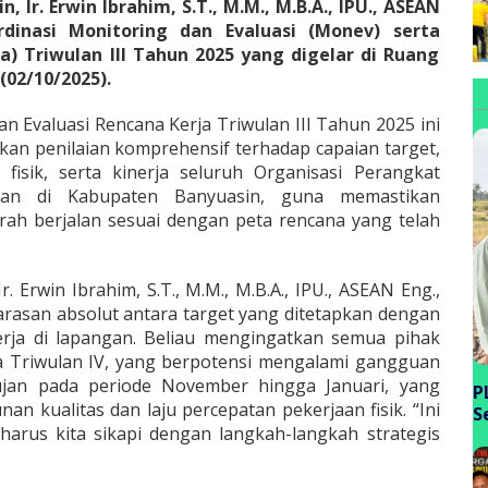
Ir. Erwin Ibrahim, S.T., M.M., M.B.A., IPU., ASEAN
inasi Monitoring dan Evaluasi (Monev) serta
a) Triwulan III Tahun 2025 yang digelar di Ruang
(02/10/2025).
n Evaluasi Rencana Kerja Triwulan III Tahun 2025 ini
an penilaian komprehensif terhadap capaian target,
 fisik, serta kinerja seluruh Organisasi Perangkat
an di Kabupaten Banyuasin, guna memastikan
h berjalan sesuai dengan peta rencana yang telah
. Erwin Ibrahim, S.T., M.M., M.B.A., IPU., ASEAN Eng.,
rasan absolut antara target yang ditetapkan dengan
inerja di lapangan. Beliau mengingatkan semua pihak
a Triwulan IV, yang berpotensi mengalami gangguan
jan pada periode November hingga Januari, yang
P
n kualitas dan laju percepatan pekerjaan fisik. “Ini
S
harus kita sikapi dengan langkah-langkah strategis
P
B