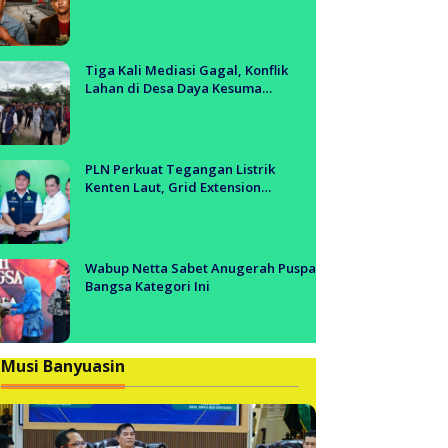
Tol Segera Dibangun?!
Tiga Kali Mediasi Gagal, Konflik
Lahan di Desa Daya Kesuma
Banyuasin Jadi Sorotan Aparat dan
BPN
PLN Perkuat Tegangan Listrik
Kenten Laut, Grid Extension
Beroperasi Cepat Dukung Aktivitas
Warga dan Ekonomi Lokal
Wabup Netta Sabet Anugerah Puspa
Bangsa Kategori Ini
Musi Banyuasin