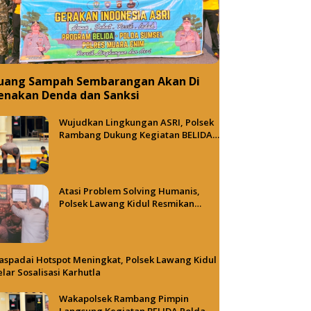
uang Sampah Sembarangan Akan Di
enakan Denda dan Sanksi
Wujudkan Lingkungan ASRI, Polsek
Rambang Dukung Kegiatan BELIDA
Polda Sumsel
Atasi Problem Solving Humanis,
Polsek Lawang Kidul Resmikan
Tong Besi Cafe
spadai Hotspot Meningkat, Polsek Lawang Kidul
lar Sosalisasi Karhutla
Wakapolsek Rambang Pimpin
Langsung Kegiatan BELIDA Polda