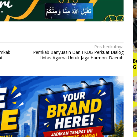
Pos berikutnya
emkab
Pemkab Banyuasin Dan FKUB Perkuat Dialog
i
Lintas Agama Untuk Jaga Harmoni Daerah
B
G
M