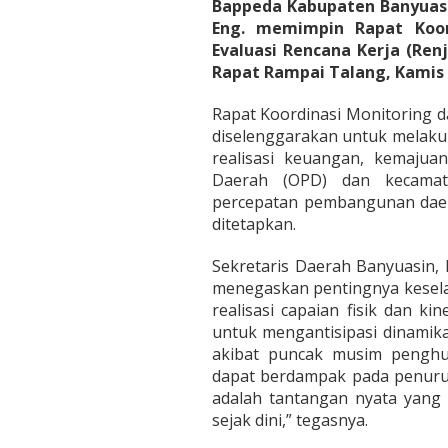
T
Bappeda Kabupaten Banyuasin, 
a
Eng. memimpin Rapat Koord
r
Evaluasi Rencana Kerja (Renj
g
Rapat Rampai Talang, Kamis 
e
t
A
Rapat Koordinasi Monitoring da
k
diselenggarakan untuk melakuk
h
realisasi keuangan, kemajuan
i
Daerah (OPD) dan kecamat
r
T
percepatan pembangunan daera
a
ditetapkan.
h
u
Sekretaris Daerah Banyuasin, Ir
n
menegaskan pentingnya kesela
realisasi capaian fisik dan k
untuk mengantisipasi dinamik
akibat puncak musim penghu
dapat berdampak pada penuruna
adalah tantangan nyata yang 
sejak dini,” tegasnya.