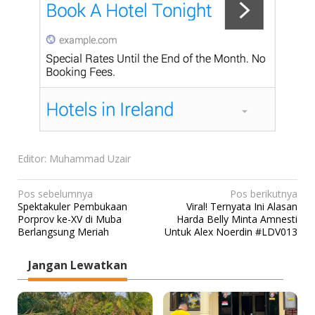
Editor: Muhammad Uzair
N
Pos sebelumnya
Pos berikutnya
Spektakuler Pembukaan
Viral! Ternyata Ini Alasan
a
Porprov ke-XV di Muba
Harda Belly Minta Amnesti
v
Berlangsung Meriah
Untuk Alex Noerdin #LDV013
i
Jangan Lewatkan
g
a
s