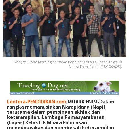
Foto(ist): Coffe Morning bersama insan pers di aula Lapas Kelas IIB
Muara Enim, Sabtu, (18/10/2025).
Lentera-PENDIDIKAN.com
,MUARA ENIM-Dalam
rangka memanusiakan Narapidana (Napi)
terutama dalam pembinaan akhlak dan
keterampilan, Lembaga Pemasyarakatan
(Lapas) Kelas ll B Muara Enim akan
mengupayakan dan membekali keterampilan