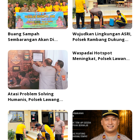
i
p
o
s
Buang Sampah
Wujudkan Lingkungan ASRI,
Sembarangan Akan Di
Polsek Rambang Dukung
Kenakan Denda dan Sanksi
Kegiatan BELIDA Polda
Sumsel
Waspadai Hotspot
Meningkat, Polsek Lawang
Kidul Gelar Sosalisasi
Karhutla
Atasi Problem Solving
Humanis, Polsek Lawang
Kidul Resmikan Tong Besi
Cafe