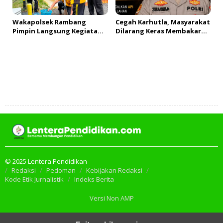
Wakapolsek Rambang
Cegah Karhutla, Masyarakat
Pimpin Langsung Kegiatan
Dilarang Keras Membakar
BELIDA Polda Sumsel,
Lahan
Wujudkan Lingkungan ASRI
Tambah Komentar
© 2025 Lentera Pendidikan
Redaksi
Pedoman
Kebijakan Redaksi
Kode Etik Jurnalistik
Indeks Berita
Versi Non AMP