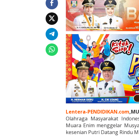
b
Lentera-PENDIDIKAN.com
,MU
Olahraga Masyarakat Indone
Muara Enim menggelar Musya
kesenian Putri Datang Rindu Mu