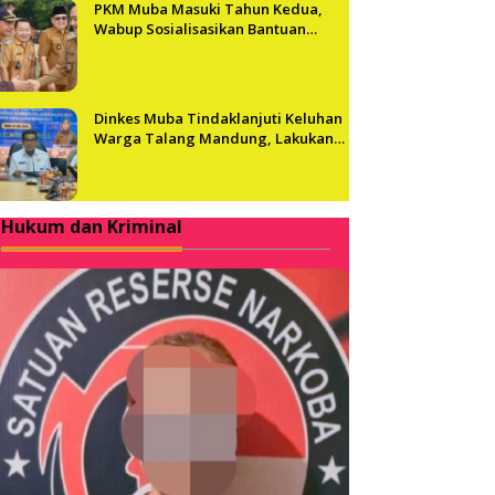
PKM Muba Masuki Tahun Kedua,
Wabup Sosialisasikan Bantuan
Usaha bagi 2.300 Pelaku UMKM
Dinkes Muba Tindaklanjuti Keluhan
Warga Talang Mandung, Lakukan
Evaluasi dan Klarifikasi Menyeluruh
Hukum dan Kriminal