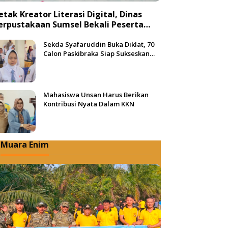
etak Kreator Literasi Digital, Dinas
erpustakaan Sumsel Bekali Peserta
engan Teknik Produksi Video
Sekda Syafaruddin Buka Diklat, 70
Calon Paskibraka Siap Sukseskan
HUT ke-81 RI di Muba
Mahasiswa Unsan Harus Berikan
Kontribusi Nyata Dalam KKN
Muara Enim