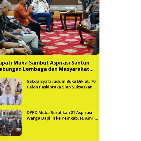
upati Muba Sambut Aspirasi Santun
abungan Lembaga dan Masyarakat
uba Bersatu
Sekda Syafaruddin Buka Diklat, 70
Calon Paskibraka Siap Sukseskan
HUT ke-81 RI di Muba
DPRD Muba Serahkan 81 Aspirasi
Warga Dapil II ke Pemkab, H. Amri
Andi Himpun Usulan Terbanyak