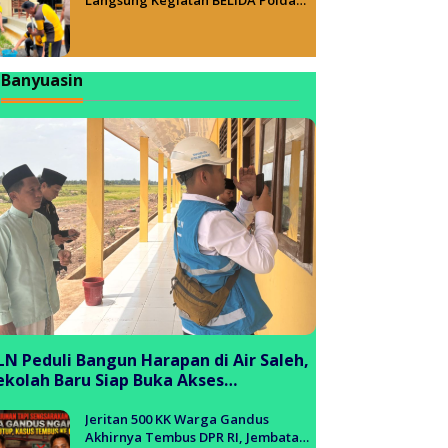
Sumsel, Wujudkan Lingkungan ASRI
Banyuasin
LN Peduli Bangun Harapan di Air Saleh,
ekolah Baru Siap Buka Akses
endidikan bagi Generasi Muda
anyuasin
Jeritan 500 KK Warga Gandus
Akhirnya Tembus DPR RI, Jembatan