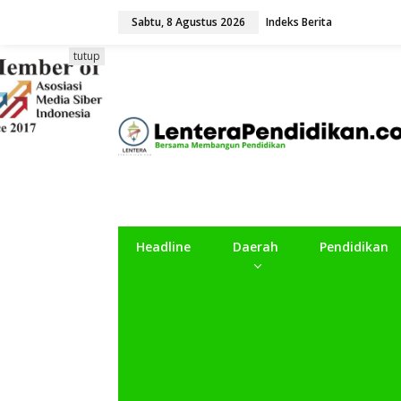
L
Sabtu, 8 Agustus 2026
Indeks Berita
e
w
a
tutup
t
i
k
e
k
o
n
t
e
n
Headline
Daerah
Pendidikan