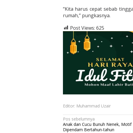
“Kita harus cepat sebab tingg
rumah,” pungkasnya.
Post Views:
625
Editor: Muhammad Uzair
N
Pos sebelumnya
Anak dan Cucu Bunuh Nenek, Moti
a
Dipendam Bertahun-tahun