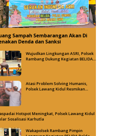
uang Sampah Sembarangan Akan Di
enakan Denda dan Sanksi
Wujudkan Lingkungan ASRI, Polsek
Rambang Dukung Kegiatan BELIDA
Polda Sumsel
Atasi Problem Solving Humanis,
Polsek Lawang Kidul Resmikan
Tong Besi Cafe
spadai Hotspot Meningkat, Polsek Lawang Kidul
lar Sosalisasi Karhutla
Wakapolsek Rambang Pimpin
Langsung Kegiatan BELIDA Polda