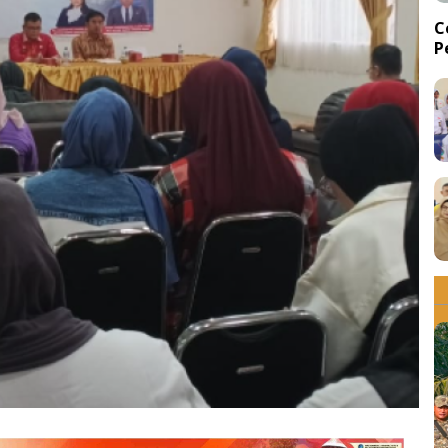
C
P
d