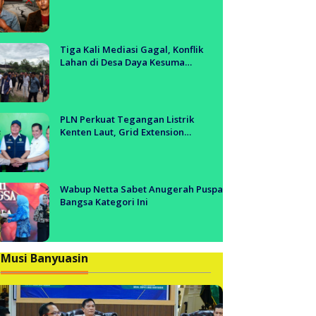
Tol Segera Dibangun?!
Tiga Kali Mediasi Gagal, Konflik
Lahan di Desa Daya Kesuma
Banyuasin Jadi Sorotan Aparat dan
BPN
PLN Perkuat Tegangan Listrik
Kenten Laut, Grid Extension
Beroperasi Cepat Dukung Aktivitas
Warga dan Ekonomi Lokal
Wabup Netta Sabet Anugerah Puspa
Bangsa Kategori Ini
Musi Banyuasin