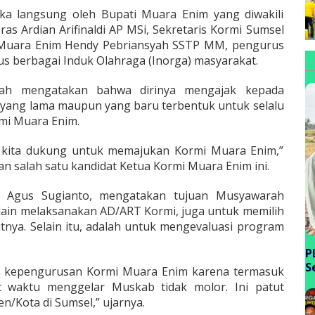
ka langsung oleh Bupati Muara Enim yang diwakili
as Ardian Arifinaldi AP MSi, Sekretaris Kormi Sumsel
i Muara Enim Hendy Pebriansyah SSTP MM, pengurus
s berbagai Induk Olahraga (Inorga) masyarakat.
yah mengatakan bahwa dirinya mengajak kepada
yang lama maupun yang baru terbentuk untuk selalu
i Muara Enim.
s kita dukung untuk memajukan Kormi Muara Enim,”
n salah satu kandidat Ketua Kormi Muara Enim ini.
o Agus Sugianto, mengatakan tujuan Musyawarah
lain melaksanakan AD/ART Kormi, juga untuk memilih
tnya. Selain itu, adalah untuk mengevaluasi program
P
S
an kepengurusan Kormi Muara Enim karena termasuk
P
t waktu menggelar Muskab tidak molor. Ini patut
B
n/Kota di Sumsel,” ujarnya.