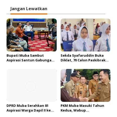
g
a
Jangan Lewatkan
s
i
p
o
s
Bupati Muba Sambut
Sekda Syafaruddin Buka
Aspirasi Santun Gabungan
Diklat, 70 Calon Paskibraka
Lembaga dan Masyarakat
Siap Sukseskan HUT ke-81 RI
Muba Bersatu
di Muba
DPRD Muba Serahkan 81
PKM Muba Masuki Tahun
Aspirasi Warga Dapil II ke
Kedua, Wabup
Pemkab, H. Amri Andi
Sosialisasikan Bantuan