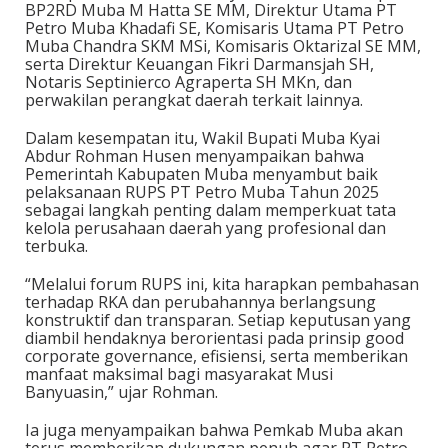
BP2RD Muba M Hatta SE MM, Direktur Utama PT
Petro Muba Khadafi SE, Komisaris Utama PT Petro
Muba Chandra SKM MSi, Komisaris Oktarizal SE MM,
serta Direktur Keuangan Fikri Darmansjah SH,
Notaris Septinierco Agraperta SH MKn, dan
perwakilan perangkat daerah terkait lainnya.
Dalam kesempatan itu, Wakil Bupati Muba Kyai
Abdur Rohman Husen menyampaikan bahwa
Pemerintah Kabupaten Muba menyambut baik
pelaksanaan RUPS PT Petro Muba Tahun 2025
sebagai langkah penting dalam memperkuat tata
kelola perusahaan daerah yang profesional dan
terbuka.
“Melalui forum RUPS ini, kita harapkan pembahasan
terhadap RKA dan perubahannya berlangsung
konstruktif dan transparan. Setiap keputusan yang
diambil hendaknya berorientasi pada prinsip good
corporate governance, efisiensi, serta memberikan
manfaat maksimal bagi masyarakat Musi
Banyuasin,” ujar Rohman.
Ia juga menyampaikan bahwa Pemkab Muba akan
terus memberikan dukungan penuh agar PT Petro