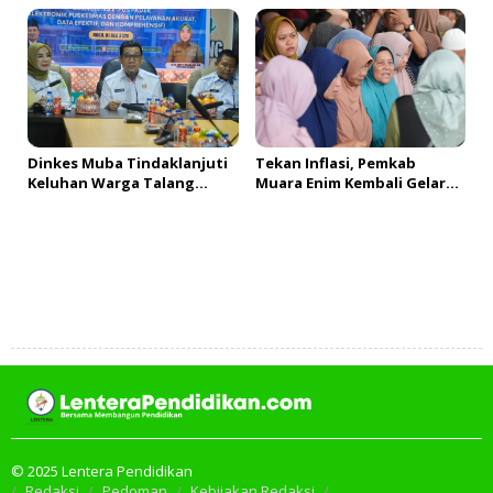
Himpun Usulan Terbanyak
Usaha bagi 2.300 Pelaku
UMKM
Dinkes Muba Tindaklanjuti
Tekan Inflasi, Pemkab
Keluhan Warga Talang
Muara Enim Kembali Gelar
Mandung, Lakukan Evaluasi
GPM & OPM Penuhi
dan Klarifikasi Menyeluruh
Kebutuhan Masyarakat
Tambah Komentar
© 2025 Lentera Pendidikan
Redaksi
Pedoman
Kebijakan Redaksi