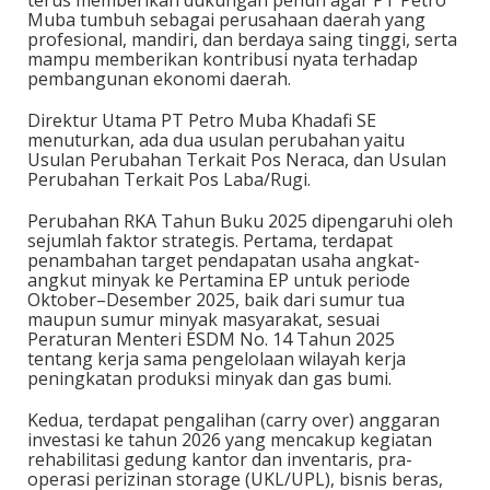
Muba tumbuh sebagai perusahaan daerah yang
profesional, mandiri, dan berdaya saing tinggi, serta
mampu memberikan kontribusi nyata terhadap
pembangunan ekonomi daerah.
Direktur Utama PT Petro Muba Khadafi SE
menuturkan, ada dua usulan perubahan yaitu
Usulan Perubahan Terkait Pos Neraca, dan Usulan
Perubahan Terkait Pos Laba/Rugi.
Perubahan RKA Tahun Buku 2025 dipengaruhi oleh
sejumlah faktor strategis. Pertama, terdapat
penambahan target pendapatan usaha angkat-
angkut minyak ke Pertamina EP untuk periode
Oktober–Desember 2025, baik dari sumur tua
maupun sumur minyak masyarakat, sesuai
Peraturan Menteri ESDM No. 14 Tahun 2025
tentang kerja sama pengelolaan wilayah kerja
peningkatan produksi minyak dan gas bumi.
Kedua, terdapat pengalihan (carry over) anggaran
investasi ke tahun 2026 yang mencakup kegiatan
rehabilitasi gedung kantor dan inventaris, pra-
operasi perizinan storage (UKL/UPL), bisnis beras,