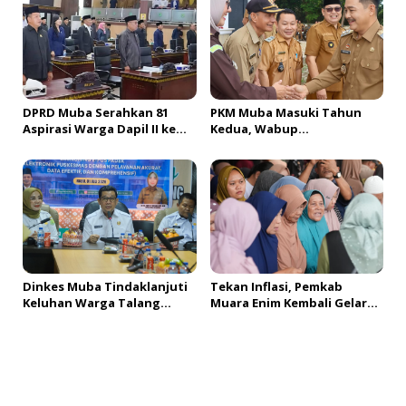
DPRD Muba Serahkan 81
PKM Muba Masuki Tahun
Aspirasi Warga Dapil II ke
Kedua, Wabup
Pemkab, H. Amri Andi
Sosialisasikan Bantuan
Himpun Usulan Terbanyak
Usaha bagi 2.300 Pelaku
UMKM
Dinkes Muba Tindaklanjuti
Tekan Inflasi, Pemkab
Keluhan Warga Talang
Muara Enim Kembali Gelar
Mandung, Lakukan Evaluasi
GPM & OPM Penuhi
dan Klarifikasi Menyeluruh
Kebutuhan Masyarakat