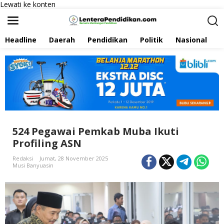
Lewati ke konten
Headline
Daerah
Pendidikan
Politik
Nasional
P
524 Pegawai Pemkab Muba Ikuti
Profiling ASN
Redaksi
Jumat, 28 November 2025
Musi Banyuasin