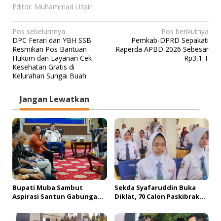
Editor: Muhammad Uzair
N
Pos sebelumnya
Pos berikutnya
DPC Ferari dan YBH SSB
Pemkab-DPRD Sepakati
a
Resmikan Pos Bantuan
Raperda APBD 2026 Sebesar
v
Hukum dan Layanan Cek
Rp3,1 T
Kesehatan Gratis di
i
Kelurahan Sungai Buah
g
a
Jangan Lewatkan
s
i
p
o
s
Bupati Muba Sambut
Sekda Syafaruddin Buka
Aspirasi Santun Gabungan
Diklat, 70 Calon Paskibraka
Lembaga dan Masyarakat
Siap Sukseskan HUT ke-81 RI
Muba Bersatu
di Muba