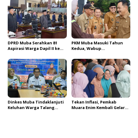
Muba Bersatu
di Muba
DPRD Muba Serahkan 81
PKM Muba Masuki Tahun
Aspirasi Warga Dapil II ke
Kedua, Wabup
Pemkab, H. Amri Andi
Sosialisasikan Bantuan
Himpun Usulan Terbanyak
Usaha bagi 2.300 Pelaku
UMKM
Dinkes Muba Tindaklanjuti
Tekan Inflasi, Pemkab
Keluhan Warga Talang
Muara Enim Kembali Gelar
Mandung, Lakukan Evaluasi
GPM & OPM Penuhi
dan Klarifikasi Menyeluruh
Kebutuhan Masyarakat