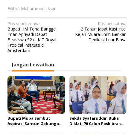
Editor: Muhammad Uzair
N
Pos sebelumnya
Pos berikutnya
Bupati HM Toha Bangga,
2 Tahun Jabat Kasi Intel
a
Iman Apriyadi Dapat
Kejari Muara Enim Berikan
v
Beasiswa S2 di KIT Royal
Dedikasi Luar Biasa
Tropical Institute di
i
Amsterdam
g
a
Jangan Lewatkan
s
i
p
o
s
Bupati Muba Sambut
Sekda Syafaruddin Buka
Aspirasi Santun Gabungan
Diklat, 70 Calon Paskibraka
Lembaga dan Masyarakat
Siap Sukseskan HUT ke-81 RI