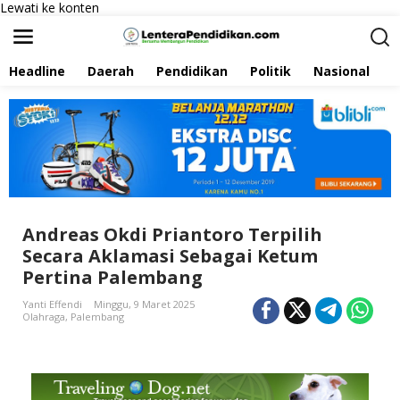
Lewati ke konten
Headline
Daerah
Pendidikan
Politik
Nasional
P
Andreas Okdi Priantoro Terpilih
Secara Aklamasi Sebagai Ketum
Pertina Palembang
Yanti Effendi
Minggu, 9 Maret 2025
Olahraga
,
Palembang