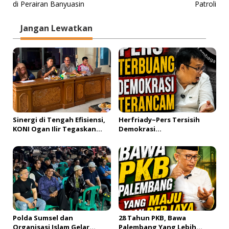
v
di Perairan Banyuasin
Patroli
i
Jangan Lewatkan
g
a
s
i
p
o
s
Sinergi di Tengah Efisiensi,
Herfriady~Pers Tersisih
KONI Ogan Ilir Tegaskan
Demokrasi
Penyaluran Bantuan Cabor
Terancam!#fyp#LVD102_Par
Secara Proporsional
t 1
Polda Sumsel dan
28 Tahun PKB, Bawa
Organisasi Islam Gelar
Palembang Yang Lebih