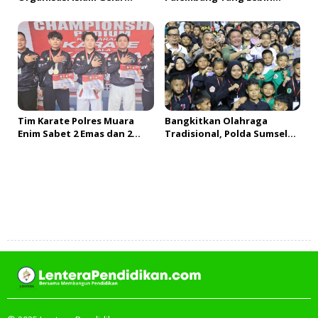
Nobar Piala Dunia 2026,
Bermartabat!#fypシ LVD102
Perkuat Komitmen Jaga
Kamtibmas
Tim Karate Polres Muara
Bangkitkan Olahraga
Enim Sabet 2 Emas dan 2
Tradisional, Polda Sumsel
Perak di Kejuaraan Kapolda
Gelar Kejuaraan Pencak
Cup 2026
Silat Kapolda Cup 2026,
Diikuti Ribuan Peserta
Tambah Komentar