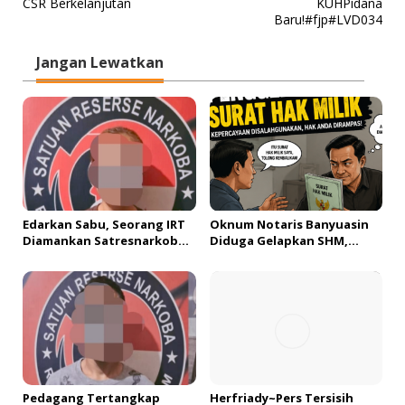
CSR Berkelanjutan
KUHPidana
i
Baru!#fjp#LVD034
g
a
Jangan Lewatkan
s
i
p
o
s
Edarkan Sabu, Seorang IRT
Oknum Notaris Banyuasin
Diamankan Satresnarkoba
Diduga Gelapkan SHM,
Polres Muara Enim
Korban Tempuh Jalur
Hukum dan Etik Profesi
Pedagang Tertangkap
Herfriady~Pers Tersisih