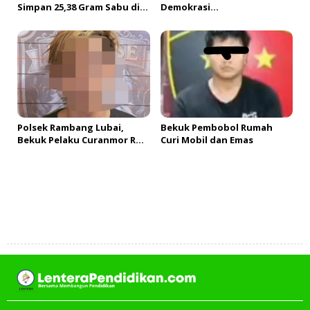
Simpan 25,38 Gram Sabu di
Demokrasi
Box Filter Udara Motor
Terancam!#fyp#LVD102_Par
t 1
Polsek Rambang Lubai,
Bekuk Pembobol Rumah
Bekuk Pelaku Curanmor RX
Curi Mobil dan Emas
King
Tambah Komentar