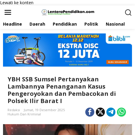
Lewati ke konten
Headline
Daerah
Pendidikan
Politik
Nasional
P
YBH SSB Sumsel Pertanyakan
Lambannya Penanganan Kasus
Pengeroyokan dan Pembacokan di
Polsek Ilir Barat I
Redaksi
Jumat, 19 Desember 2025
Hukum Dan Kriminal