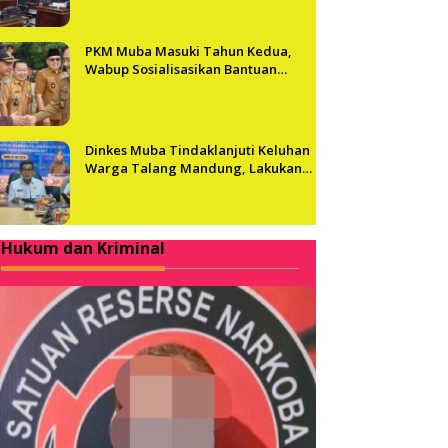
PKM Muba Masuki Tahun Kedua,
Wabup Sosialisasikan Bantuan
Usaha bagi 2.300 Pelaku UMKM
Dinkes Muba Tindaklanjuti Keluhan
Warga Talang Mandung, Lakukan
Evaluasi dan Klarifikasi Menyeluruh
Hukum dan Kriminal