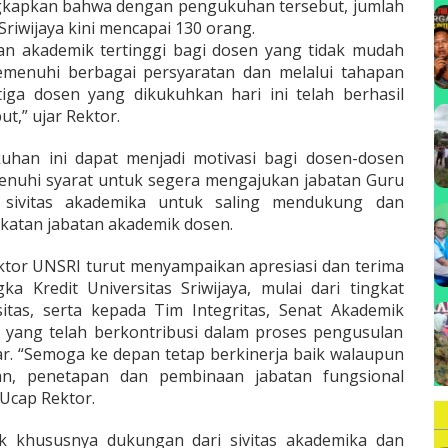
gkapkan bahwa dengan pengukuhan tersebut, jumlah
B
 Sriwijaya kini mencapai 130 orang.
n akademik tertinggi bagi dosen yang tidak mudah
emenuhi berbagai persyaratan dan melalui tahapan
tiga dosen yang dikukuhkan hari ini telah berhasil
t,” ujar Rektor.
uhan ini dapat menjadi motivasi bagi dosen-dosen
enuhi syarat untuk segera mengajukan jabatan Guru
 sivitas akademika untuk saling mendukung dan
atan jabatan akademik dosen.
ktor UNSRI turut menyampaikan apresiasi dan terima
a Kredit Universitas Sriwijaya, mulai dari tingkat
itas, serta kepada Tim Integritas, Senat Akademik
k yang telah berkontribusi dalam proses pengusulan
. “Semoga ke depan tetap berkinerja baik walaupun
an, penetapan dan pembinaan jabatan fungsional
Ucap Rektor.
k khususnya dukungan dari sivitas akademika dan