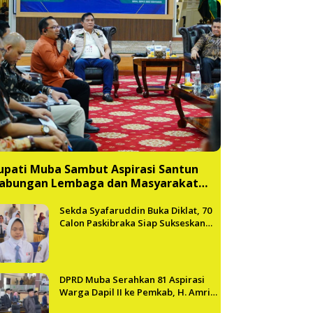
upati Muba Sambut Aspirasi Santun
abungan Lembaga dan Masyarakat
uba Bersatu
Sekda Syafaruddin Buka Diklat, 70
Calon Paskibraka Siap Sukseskan
HUT ke-81 RI di Muba
DPRD Muba Serahkan 81 Aspirasi
Warga Dapil II ke Pemkab, H. Amri
Andi Himpun Usulan Terbanyak