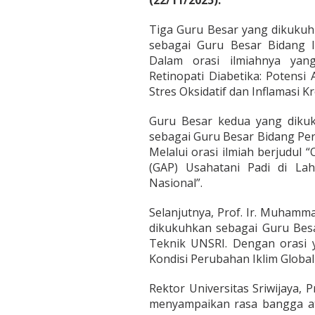
n
i
k
Tiga Guru Besar yang dikukuhk
sebagai Guru Besar Bidang 
Dalam orasi ilmiahnya yan
Retinopati Diabetika: Potensi
Stres Oksidatif dan Inflamasi Kr
Guru Besar kedua yang dikuk
sebagai Guru Besar Bidang Per
Melalui orasi ilmiah berjudul “
(GAP) Usahatani Padi di L
Nasional”.
Selanjutnya, Prof. Ir. Muhammad
dikukuhkan sebagai Guru Bes
Teknik UNSRI. Dengan orasi 
Kondisi Perubahan Iklim Global
Rektor Universitas Sriwijaya, P
menyampaikan rasa bangga at