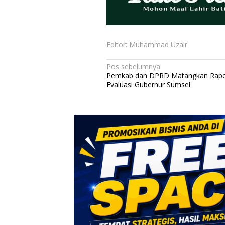
Editor: Muhammad Uzair
N
Pos sebelumnya
Pemkab dan DPRD Matangkan Rape
a
Evaluasi Gubernur Sumsel
v
i
g
a
s
i
p
o
s