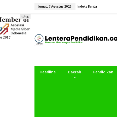
L
Jumat, 7 Agustus 2026
Indeks Berita
e
w
a
tutup
t
i
k
e
k
o
n
t
e
n
Headline
Daerah
Pendidikan