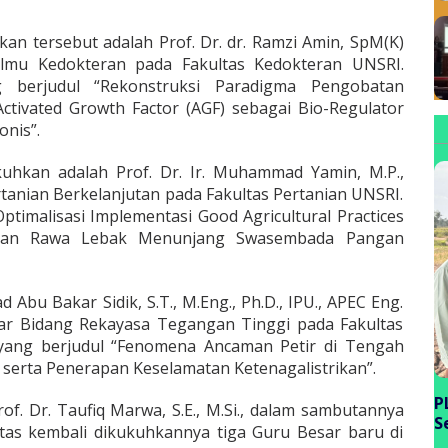
an tersebut adalah Prof. Dr. dr. Ramzi Amin, SpM(K)
Ilmu Kedokteran pada Fakultas Kedokteran UNSRI.
g berjudul “Rekonstruksi Paradigma Pengobatan
 Activated Growth Factor (AGF) sebagai Bio-Regulator
onis”.
uhkan adalah Prof. Dr. Ir. Muhammad Yamin, M.P.,
tanian Berkelanjutan pada Fakultas Pertanian UNSRI.
Optimalisasi Implementasi Good Agricultural Practices
ahan Rawa Lebak Menunjang Swasembada Pangan
 Abu Bakar Sidik, S.T., M.Eng., Ph.D., IPU., APEC Eng.
ar Bidang Rekayasa Tegangan Tinggi pada Fakultas
yang berjudul “Fenomena Ancaman Petir di Tengah
 serta Penerapan Keselamatan Ketenagalistrikan”.
P
rof. Dr. Taufiq Marwa, S.E., M.Si., dalam sambutannya
S
as kembali dikukuhkannya tiga Guru Besar baru di
P