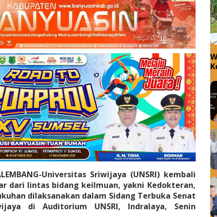
W
K
W
ALEMBANG-Universitas Sriwijaya (UNSRI) kembali
 dari lintas bidang keilmuan, yakni Kedokteran,
gukuhan dilaksanakan dalam Sidang Terbuka Senat
ijaya di Auditorium UNSRI, Indralaya, Senin