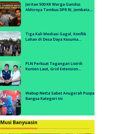
anyuasin
Jeritan 500 KK Warga Gandus
Akhirnya Tembus DPR RI, Jembatan
Tol Segera Dibangun?!
Tiga Kali Mediasi Gagal, Konflik
Lahan di Desa Daya Kesuma
Banyuasin Jadi Sorotan Aparat dan
BPN
PLN Perkuat Tegangan Listrik
Kenten Laut, Grid Extension
Beroperasi Cepat Dukung Aktivitas
Warga dan Ekonomi Lokal
Wabup Netta Sabet Anugerah Puspa
Bangsa Kategori Ini
Musi Banyuasin