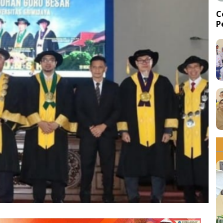
C
P
d