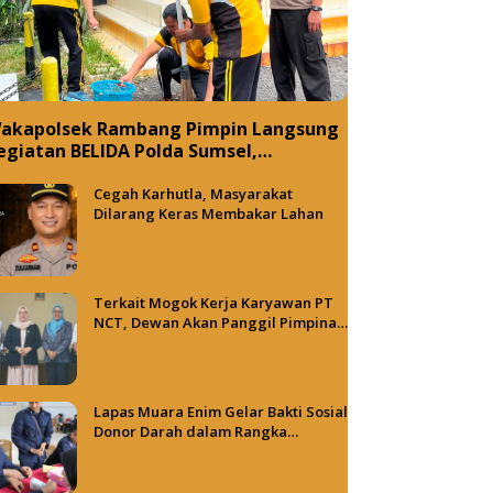
akapolsek Rambang Pimpin Langsung
egiatan BELIDA Polda Sumsel,
ujudkan Lingkungan ASRI
Cegah Karhutla, Masyarakat
Dilarang Keras Membakar Lahan
Terkait Mogok Kerja Karyawan PT
NCT, Dewan Akan Panggil Pimpinan
PT NCT dan PT HBAP
Lapas Muara Enim Gelar Bakti Sosial
Donor Darah dalam Rangka
Memperingati HUT ke-81 Republik
Indonesia