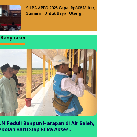
SiLPA APBD 2025 Capai Rp308 Miliar,
Sumarni: Untuk Bayar Utang
Belanja
Banyuasin
LN Peduli Bangun Harapan di Air Saleh,
ekolah Baru Siap Buka Akses
endidikan bagi Generasi Muda