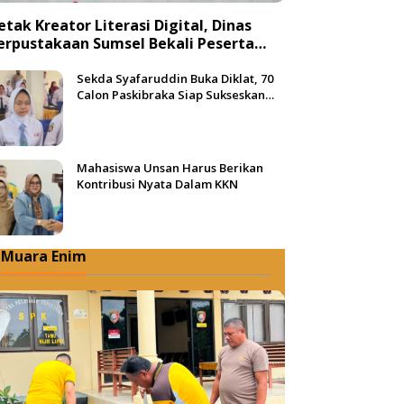
etak Kreator Literasi Digital, Dinas
erpustakaan Sumsel Bekali Peserta
engan Teknik Produksi Video
Sekda Syafaruddin Buka Diklat, 70
Calon Paskibraka Siap Sukseskan
HUT ke-81 RI di Muba
Mahasiswa Unsan Harus Berikan
Kontribusi Nyata Dalam KKN
Muara Enim