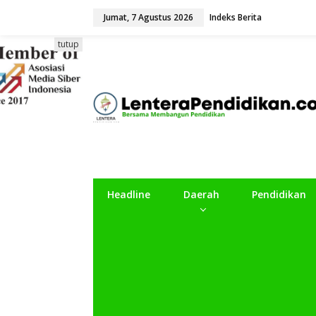
L
Jumat, 7 Agustus 2026
Indeks Berita
e
w
a
tutup
t
i
k
e
k
o
n
t
e
n
Headline
Daerah
Pendidikan