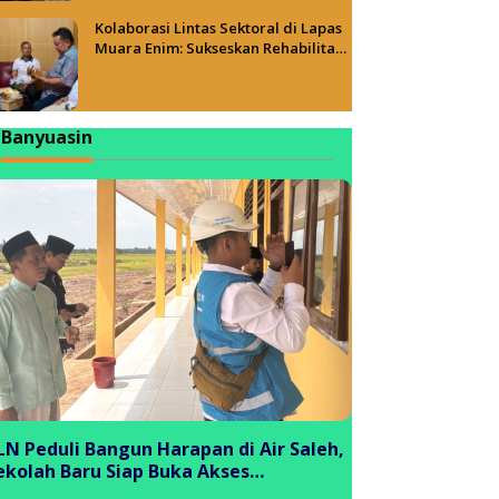
Kolaborasi Lintas Sektoral di Lapas
Muara Enim: Sukseskan Rehabilitasi
Narkotika Sekaligus Promosikan
Sapena Bakery
Banyuasin
LN Peduli Bangun Harapan di Air Saleh,
ekolah Baru Siap Buka Akses
endidikan bagi Generasi Muda