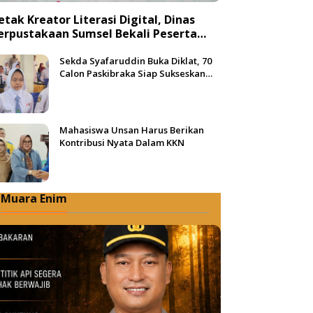
etak Kreator Literasi Digital, Dinas
erpustakaan Sumsel Bekali Peserta
engan Teknik Produksi Video
Sekda Syafaruddin Buka Diklat, 70
Calon Paskibraka Siap Sukseskan
HUT ke-81 RI di Muba
Mahasiswa Unsan Harus Berikan
Kontribusi Nyata Dalam KKN
Muara Enim