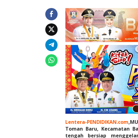
P
o
n
p
e
s
S
i
r
o
j
u
l
U
l
u
m
Lentera-PENDIDIKAN.com
,MU
Toman Baru, Kecamatan Ba
tengah bersiap menggelar