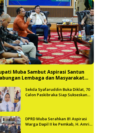
upati Muba Sambut Aspirasi Santun
abungan Lembaga dan Masyarakat
uba Bersatu
Sekda Syafaruddin Buka Diklat, 70
Calon Paskibraka Siap Sukseskan
HUT ke-81 RI di Muba
DPRD Muba Serahkan 81 Aspirasi
Warga Dapil II ke Pemkab, H. Amri
Andi Himpun Usulan Terbanyak