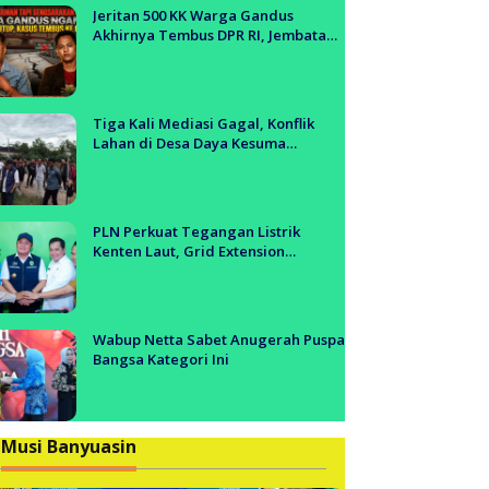
anyuasin
Jeritan 500 KK Warga Gandus
Akhirnya Tembus DPR RI, Jembatan
Tol Segera Dibangun?!
Tiga Kali Mediasi Gagal, Konflik
Lahan di Desa Daya Kesuma
Banyuasin Jadi Sorotan Aparat dan
BPN
PLN Perkuat Tegangan Listrik
Kenten Laut, Grid Extension
Beroperasi Cepat Dukung Aktivitas
Warga dan Ekonomi Lokal
Wabup Netta Sabet Anugerah Puspa
Bangsa Kategori Ini
Musi Banyuasin