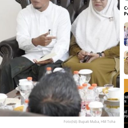
C
P
d
Foto(Ist): Bupati Muba, HM Toha