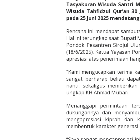
Tasyakuran Wisuda Santri M
Wisuda Tahfidzul Qur’an 30
pada 25 Juni 2025 mendatang
Rencana ini mendapat sambuta
Hal ini terungkap saat Bupat
Pondok Pesantren Sirojul Ulu
(18/6/2025). Ketua Yayasan P
apresiasi atas penerimaan ha
“Kami mengucapkan terima kas
sangat berharap beliau dapa
nanti, sekaligus memberika
ungkap KH Ahmad Mubari.
Menanggapi permintaan te
dukungannya dan menyambut 
mengapresiasi kiprah dan k
membentuk karakter generasi m
“Saya sangat mengapresiasi ini