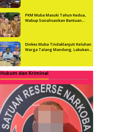
PKM Muba Masuki Tahun Kedua,
Wabup Sosialisasikan Bantuan
Usaha bagi 2.300 Pelaku UMKM
Dinkes Muba Tindaklanjuti Keluhan
Warga Talang Mandung, Lakukan
Evaluasi dan Klarifikasi Menyeluruh
Hukum dan Kriminal