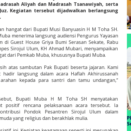
adrasah Aliyah dan Madrasah Tsanawiyah, serta
 Juz. Kegiatan tersebut dijadwalkan berlangsung
.
n hangat dari Bupati Musi Banyuasin H M Toha SH.
i Muba menerima langsung audiensi Pengurus Yayasan
m di Guest House Griya Bumi Serasan Sekate, Rabu
onpes Sirojul Ulum, KH Ahmad Mubari, menyampaikan
ngat dari Pemkab Muba, khususnya Bupati Muba.
ih atas sambutan Pak Bupati beserta jajaran. Kami
t hadir langsung dalam acara Haflah Akhirussanah
n arahan kepada para santri dan tamu undangan,”
rsebut, Bupati Muba H M Toha SH menyatakan
positif rencana pelaksanaan acara tersebut. Ia
ontribusi Pondok Pesantren Sirojul Ulum dalam
P
uda yang religius dan berakhlak mulia.
S
P
siatif ini. Kegiatan keagamaan seperti ini merupakan