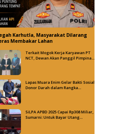
egah Karhutla, Masyarakat Dilarang
eras Membakar Lahan
Terkait Mogok Kerja Karyawan PT
NCT, Dewan Akan Panggil Pimpinan
PT NCT dan PT HBAP
Lapas Muara Enim Gelar Bakti Sosial
Donor Darah dalam Rangka
Memperingati HUT ke-81 Republik
Indonesia
SiLPA APBD 2025 Capai Rp308 Miliar,
Sumarni: Untuk Bayar Utang
Belanja