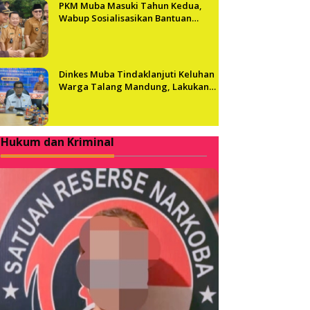
PKM Muba Masuki Tahun Kedua,
Wabup Sosialisasikan Bantuan
Usaha bagi 2.300 Pelaku UMKM
Dinkes Muba Tindaklanjuti Keluhan
Warga Talang Mandung, Lakukan
Evaluasi dan Klarifikasi Menyeluruh
Hukum dan Kriminal