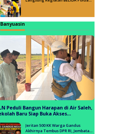
Sumsel, Wujudkan Lingkungan ASRI
Banyuasin
LN Peduli Bangun Harapan di Air Saleh,
ekolah Baru Siap Buka Akses
endidikan bagi Generasi Muda
anyuasin
Jeritan 500 KK Warga Gandus
Akhirnya Tembus DPR RI, Jembatan