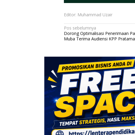
Editor: Muhammad Uzair
N
Pos sebelumnya
Dorong Optimalisasi Penerimaan Pa
a
Muba Terima Audiensi KPP Pratama
v
i
g
a
s
i
p
o
s