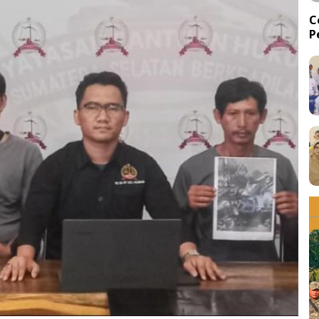
C
P
d