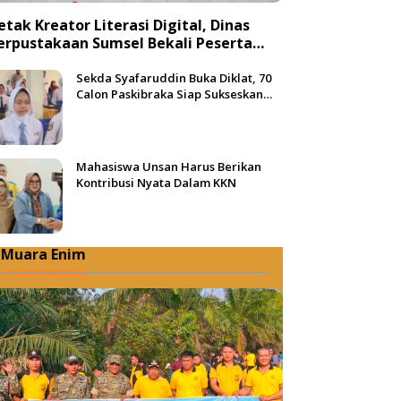
etak Kreator Literasi Digital, Dinas
erpustakaan Sumsel Bekali Peserta
engan Teknik Produksi Video
Sekda Syafaruddin Buka Diklat, 70
Calon Paskibraka Siap Sukseskan
HUT ke-81 RI di Muba
Mahasiswa Unsan Harus Berikan
Kontribusi Nyata Dalam KKN
Muara Enim