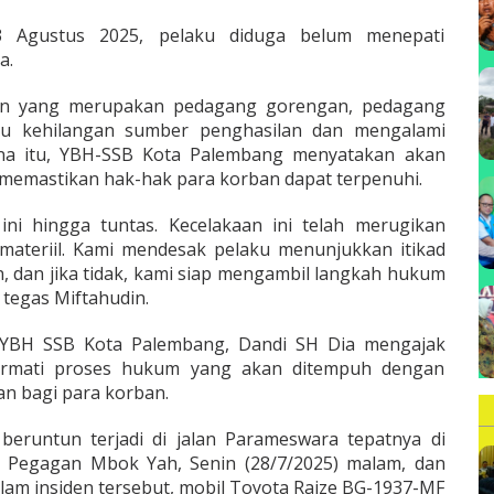
3 Agustus 2025, pelaku diduga belum menepati
a.
rban yang merupakan pedagang gorengan, pedagang
u kehilangan sumber penghasilan dan mengalami
ena itu, YBH-SSB Kota Palembang menyatakan akan
emastikan hak-hak para korban dapat terpenuhi.
ni hingga tuntas. Kecelakaan ini telah merugikan
mmateriil. Kami mendesak pelaku menunjukkan itikad
, dan jika tidak, kami siap mengambil langkah hukum
 tegas Miftahudin.
 YBH SSB Kota Palembang, Dandi SH Dia mengajak
ormati proses hukum yang akan ditempuh dengan
n bagi para korban.
beruntun terjadi di jalan Parameswara tepatnya di
Pegagan Mbok Yah, Senin (28/7/2025) malam, dan
Dalam insiden tersebut, mobil Toyota Raize BG-1937-MF