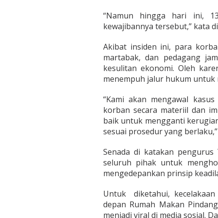
h
“Namun hingga hari ini, 1
kewajibannya tersebut,” kata di
Akibat insiden ini, para ko
martabak, dan pedagang jam
kesulitan ekonomi. Oleh kar
menempuh jalur hukum untuk m
“Kami akan mengawal kasus i
korban secara materiil dan i
baik untuk mengganti kerugian
sesuai prosedur yang berlaku,”
Senada di katakan pengurus
seluruh pihak untuk mengh
mengedepankan prinsip keadila
Untuk diketahui, kecelakaan 
depan Rumah Makan Pindang 
menjadi viral di media sosial. 