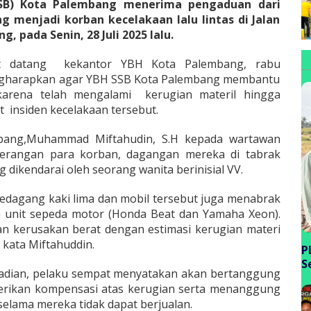
SSB) Kota Palembang menerima pengaduan dari
g menjadi korban kecelakaan lalu lintas di Jalan
 pada Senin, 28 Juli 2025 lalu.
ut datang kekantor YBH Kota Palembang, rabu
engharapkan agar YBH SSB Kota Palembang membantu
karena telah mengalami kerugian materil hingga
t insiden kecelakaan tersebut.
ang,Muhammad Miftahudin, S.H kepada wartawan
terangan para korban, dagangan mereka di tabrak
 dikendarai oleh seorang wanita berinisial VV.
pedagang kaki lima dan mobil tersebut juga menabrak
 unit sepeda motor (Honda Beat dan Yamaha Xeon).
an kerusakan berat dengan estimasi kerugian materi
 kata Miftahuddin.
P
S
ejadian, pelaku sempat menyatakan akan bertanggung
P
rikan kompensasi atas kerugian serta menanggung
B
elama mereka tidak dapat berjualan.