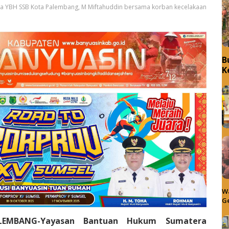
etua YBH SSB Kota Palembang, M Miftahuddin bersama korban kecelakaan
B
K
Wa
Ge
ALEMBANG-Yayasan Bantuan Hukum Sumatera