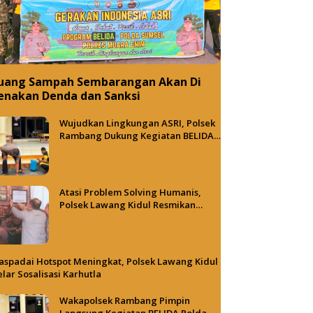
uang Sampah Sembarangan Akan Di
enakan Denda dan Sanksi
Wujudkan Lingkungan ASRI, Polsek
Rambang Dukung Kegiatan BELIDA
Polda Sumsel
Atasi Problem Solving Humanis,
Polsek Lawang Kidul Resmikan
Tong Besi Cafe
spadai Hotspot Meningkat, Polsek Lawang Kidul
lar Sosalisasi Karhutla
Wakapolsek Rambang Pimpin
Langsung Kegiatan BELIDA Polda