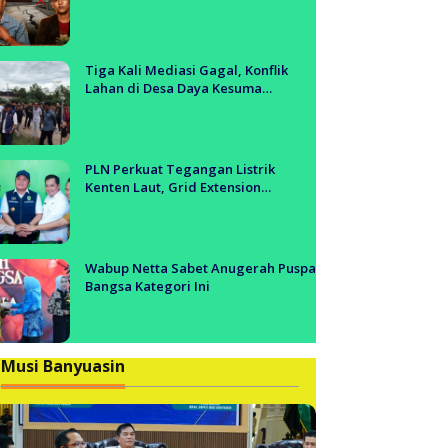
Tol Segera Dibangun?!
Tiga Kali Mediasi Gagal, Konflik
Lahan di Desa Daya Kesuma
Banyuasin Jadi Sorotan Aparat dan
BPN
PLN Perkuat Tegangan Listrik
Kenten Laut, Grid Extension
Beroperasi Cepat Dukung Aktivitas
Warga dan Ekonomi Lokal
Wabup Netta Sabet Anugerah Puspa
Bangsa Kategori Ini
Musi Banyuasin