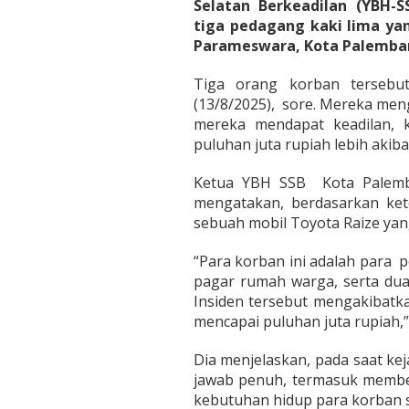
n
Selatan Berkeadilan (YBH-
P
tiga pedagang kaki lima yan
e
Parameswara, Kota Palembang,
d
a
Tiga orang korban terseb
g
a
(13/8/2025), sore. Mereka m
n
mereka mendapat keadilan, 
g
puluhan juta rupiah lebih akiba
P
u
Ketua YBH SSB Kota Palemb
l
u
mengatakan, berdasarkan ke
h
sebuah mobil Toyota Raize yang
a
n
“Para korban ini adalah para 
J
pagar rumah warga, serta dua
u
t
Insiden tersebut mengakibatk
a
mencapai puluhan juta rupiah,”
R
u
Dia menjelaskan, pada saat k
p
jawab penuh, termasuk membe
i
a
kebutuhan hidup para korban s