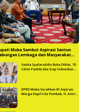
upati Muba Sambut Aspirasi Santun
abungan Lembaga dan Masyarakat
uba Bersatu
Sekda Syafaruddin Buka Diklat, 70
Calon Paskibraka Siap Sukseskan
HUT ke-81 RI di Muba
DPRD Muba Serahkan 81 Aspirasi
Warga Dapil II ke Pemkab, H. Amri
Andi Himpun Usulan Terbanyak