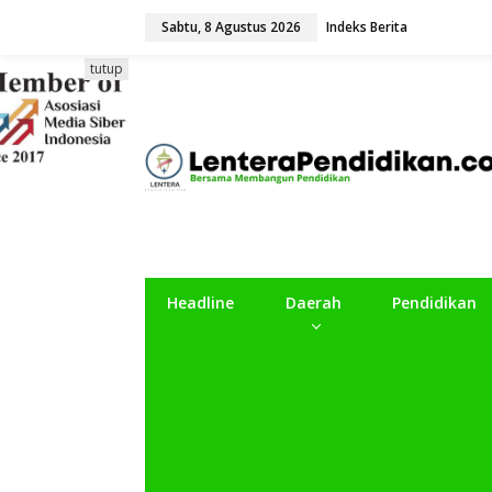
L
Sabtu, 8 Agustus 2026
Indeks Berita
e
w
a
tutup
t
i
k
e
k
o
n
t
e
n
Headline
Daerah
Pendidikan