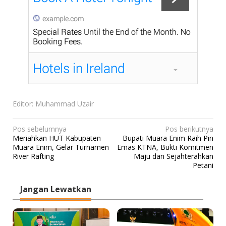
Editor: Muhammad Uzair
N
Pos sebelumnya
Pos berikutnya
Meriahkan HUT Kabupaten
Bupati Muara Enim Raih Pin
a
Muara Enim, Gelar Turnamen
Emas KTNA, Bukti Komitmen
v
River Rafting
Maju dan Sejahterahkan
Petani
i
g
Jangan Lewatkan
a
s