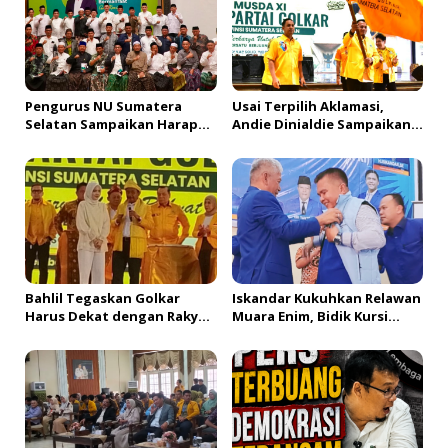
i
p
o
s
Pengurus NU Sumatera
Usai Terpilih Aklamasi,
Selatan Sampaikan Harapan
Andie Dinialdie Sampaikan
kepada Gus Rozin: Perkuat
Terima Kasih kepada
Ranting dan Pesantren
Seluruh Kader Golkar
Sumsel
Bahlil Tegaskan Golkar
Iskandar Kukuhkan Relawan
Harus Dekat dengan Rakyat
Muara Enim, Bidik Kursi
saat Buka Musda XI Sumsel
Pimpinan DPRD hingga DPR
RI