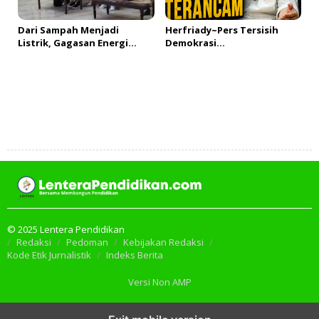
Dari Sampah Menjadi
Herfriady~Pers Tersisih
Listrik, Gagasan Energi
Demokrasi
Terbarukan Mengemuka
Terancam!#fyp#LVD102_Par
dalam Diskusi Ketahanan
t 1
Energi
Tambah Komentar
© 2025 Lentera Pendidikan
Redaksi
Pedoman
Kebijakan Redaksi
Kode Etik Jurnalistik
Indeks Berita
Versi Non AMP