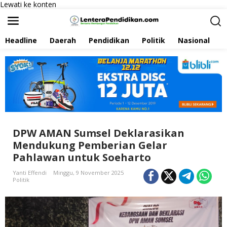
Lewati ke konten
Headline
Daerah
Pendidikan
Politik
Nasional
P
DPW AMAN Sumsel Deklarasikan
Mendukung Pemberian Gelar
Pahlawan untuk Soeharto
Yanti Effendi
Minggu, 9 November 2025
Politik