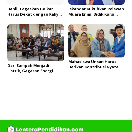
Bahlil Tegaskan Golkar
Iskandar Kukuhkan Relawan
Harus Dekat dengan Rakyat
Muara Enim, Bidik Kursi
saat Buka Musda XI Sumsel
Pimpinan DPRD hingga DPR
RI
Mahasiswa Unsan Harus
Dari Sampah Menjadi
Berikan Kontribusi Nyata
Listrik, Gagasan Energi
Dalam KKN
Terbarukan Mengemuka
dalam Diskusi Ketahanan
Energi
Tambah Komentar