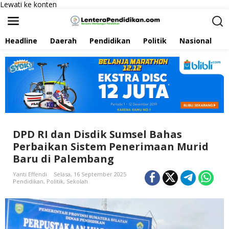
Lewati ke konten
Headline
Daerah
Pendidikan
Politik
Nasional
P
DPD RI dan Disdik Sumsel Bahas
Perbaikan Sistem Penerimaan Murid
Baru di Palembang
Yanti Effendi
Selasa, 16 September 2025
Pendidikan
,
Politik
,
Sekolah