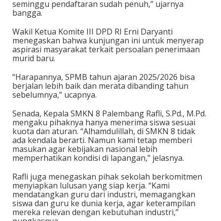
seminggu pendaftaran sudah penuh,” ujarnya
bangga.
Wakil Ketua Komite III DPD RI Erni Daryanti
menegaskan bahwa kunjungan ini untuk menyerap
aspirasi masyarakat terkait persoalan penerimaan
murid baru.
“Harapannya, SPMB tahun ajaran 2025/2026 bisa
berjalan lebih baik dan merata dibanding tahun
sebelumnya,” ucapnya.
Senada, Kepala SMKN 8 Palembang Rafli, S.Pd., M.Pd.
mengaku pihaknya hanya menerima siswa sesuai
kuota dan aturan. “Alhamdulillah, di SMKN 8 tidak
ada kendala berarti. Namun kami tetap memberi
masukan agar kebijakan nasional lebih
memperhatikan kondisi di lapangan,” jelasnya.
Rafli juga menegaskan pihak sekolah berkomitmen
menyiapkan lulusan yang siap kerja. “Kami
mendatangkan guru dari industri, memagangkan
siswa dan guru ke dunia kerja, agar keterampilan
mereka relevan dengan kebutuhan industri,”
pungkasnya.