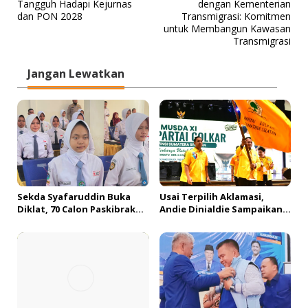
Tangguh Hadapi Kejurnas
dengan Kementerian
v
dan PON 2028
Transmigrasi: Komitmen
untuk Membangun Kawasan
i
Transmigrasi
g
a
Jangan Lewatkan
s
i
p
o
s
Sekda Syafaruddin Buka
Usai Terpilih Aklamasi,
Diklat, 70 Calon Paskibraka
Andie Dinialdie Sampaikan
Siap Sukseskan HUT ke-81 RI
Terima Kasih kepada
di Muba
Seluruh Kader Golkar
Sumsel