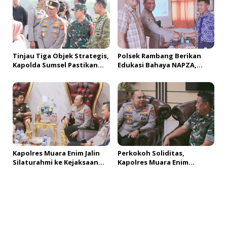
Tinjau Tiga Objek Strategis,
Polsek Rambang Berikan
Kapolda Sumsel Pastikan
Edukasi Bahaya NAPZA,
Pengamanan VVIP Berjalan
Kecanduan Game dan Judol
Optimal dan Humanis
pada Kegiatan MPLS
Kapolres Muara Enim Jalin
Perkokoh Soliditas,
Silaturahmi ke Kejaksaan
Kapolres Muara Enim
Negeri Muara Enim, Perkuat
Silaturahmi ke Kodim 0404
Sinergitas dan Soliditas
Muara Enim
Tambah Komentar