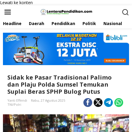
Lewati ke konten
Headline
Daerah
Pendidikan
Politik
Nasional
P
Sidak ke Pasar Tradisional Palimo
dan Plaju Polda Sumsel Temukan
Suplai Beras SPHP Bulog Putus
Yanti Effendi
Rabu, 27 Agustus 2025
TNI/Polri