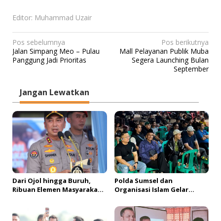
Editor: Muhammad Uzair
N
Pos sebelumnya
Pos berikutnya
Jalan Simpang Meo – Pulau
Mall Pelayanan Publik Muba
a
Panggung Jadi Prioritas
Segera Launching Bulan
v
September
i
Jangan Lewatkan
g
a
s
i
p
o
s
Dari Ojol hingga Buruh,
Polda Sumsel dan
Ribuan Elemen Masyarakat
Organisasi Islam Gelar
Deklarasikan Sabuk
Nobar Piala Dunia 2026,
Kamtibmas Palembang
Perkuat Komitmen Jaga
Kamtibmas