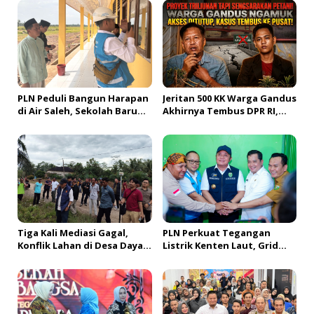
i
p
o
s
PLN Peduli Bangun Harapan
Jeritan 500 KK Warga Gandus
di Air Saleh, Sekolah Baru
Akhirnya Tembus DPR RI,
Siap Buka Akses Pendidikan
Jembatan Tol Segera
bagi Generasi Muda
Dibangun?!
Banyuasin
Tiga Kali Mediasi Gagal,
PLN Perkuat Tegangan
Konflik Lahan di Desa Daya
Listrik Kenten Laut, Grid
Kesuma Banyuasin Jadi
Extension Beroperasi Cepat
Sorotan Aparat dan BPN
Dukung Aktivitas Warga
dan Ekonomi Lokal