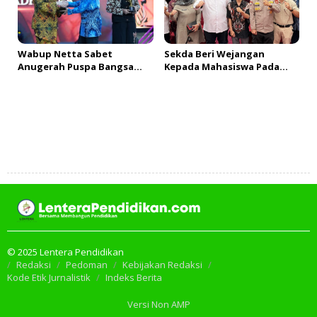
Wabup Netta Sabet
Sekda Beri Wejangan
Anugerah Puspa Bangsa
Kepada Mahasiswa Pada
Kategori Ini
PDKMB
Tambah Komentar
© 2025 Lentera Pendidikan
Redaksi
Pedoman
Kebijakan Redaksi
Kode Etik Jurnalistik
Indeks Berita
Versi Non AMP