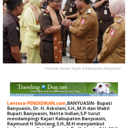
Foto(ist): Kunker Kajati di Kabupaten Banyuasin
Lentera-PENDIDIKAN.com
,BANYUASIN- Bupati
Banyuasin, Dr. H. Askolani,S.H.,M.H dan Wakil
Bupati Banyuasin, Netta Indian,S.P turut
mendampingi Kajari Kabupaten Banyuasin,
Raymund H Sihotang,S.H.,M.H menyambut