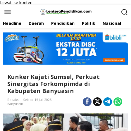
Lewati ke konten
Headline
Daerah
Pendidikan
Politik
Nasional
P
Kunker Kajati Sumsel, Perkuat
Sinergitas Forkompimda di
Kabupaten Banyuasin
Redaksi
Selasa, 15 Juli 2025
Banyuasin