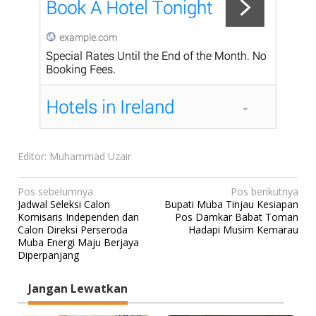
Editor: Muhammad Uzair
N
Pos sebelumnya
Pos berikutnya
Jadwal Seleksi Calon
Bupati Muba Tinjau Kesiapan
a
Komisaris Independen dan
Pos Damkar Babat Toman
v
Calon Direksi Perseroda
Hadapi Musim Kemarau
Muba Energi Maju Berjaya
i
Diperpanjang
g
a
Jangan Lewatkan
s