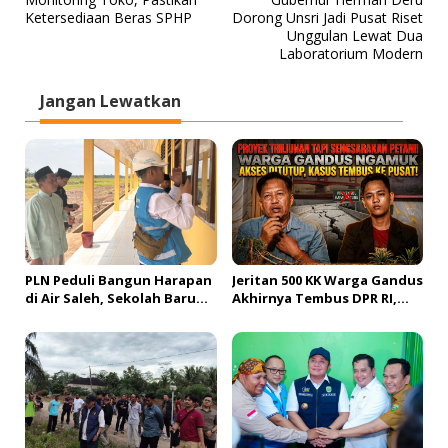
a
Ketersediaan Beras SPHP
Dorong Unsri Jadi Pusat Riset
v
Unggulan Lewat Dua
Laboratorium Modern
i
g
Jangan Lewatkan
a
s
i
p
o
s
PLN Peduli Bangun Harapan
Jeritan 500 KK Warga Gandus
di Air Saleh, Sekolah Baru
Akhirnya Tembus DPR RI,
Siap Buka Akses Pendidikan
Jembatan Tol Segera
bagi Generasi Muda
Dibangun?!
Banyuasin