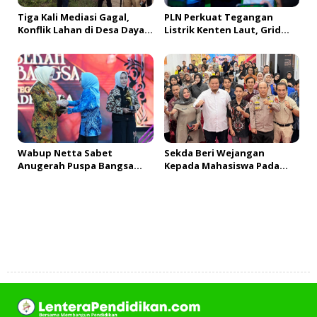
Tiga Kali Mediasi Gagal,
PLN Perkuat Tegangan
Konflik Lahan di Desa Daya
Listrik Kenten Laut, Grid
Kesuma Banyuasin Jadi
Extension Beroperasi Cepat
Sorotan Aparat dan BPN
Dukung Aktivitas Warga
dan Ekonomi Lokal
Wabup Netta Sabet
Sekda Beri Wejangan
Anugerah Puspa Bangsa
Kepada Mahasiswa Pada
Kategori Ini
PDKMB
Tambah Komentar