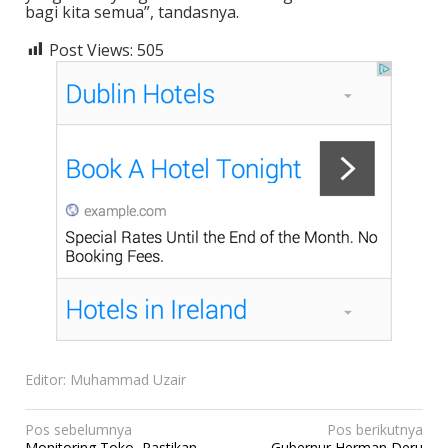
bagi kita semua”, tandasnya.
Post Views:
505
Editor: Muhammad Uzair
N
Pos sebelumnya
Pos berikutnya
Monitoring Toko, Pastikan
Gubernur Herman Deru