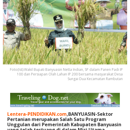
Foto(Ist):Wakil Bupati Banyuasin Netta Indian, SP dalam Panen Padi IP
100 dan Persiapan Olah Lahan IP 200 bersama masyarakat Desa
Sungai Dua Kecamatan Rambutan
Lentera-PENDIDIKAN.com
,BANYUASIN-Sektor
Pertanian merupakan Salah Satu Program
Unggulan dari Pemerintah Kabupaten Banyuasin
yang telah tertuang di dalam Misi Utama