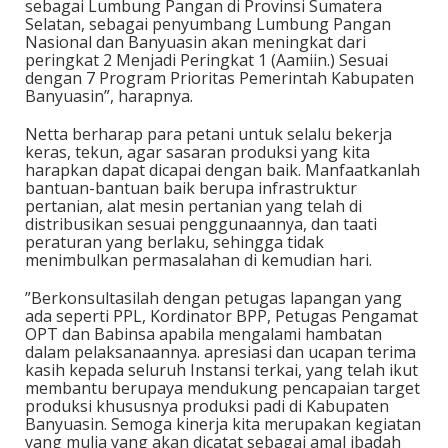
sebagai Lumbung Pangan di Provinsi Sumatera
Selatan, sebagai penyumbang Lumbung Pangan
Nasional dan Banyuasin akan meningkat dari
peringkat 2 Menjadi Peringkat 1 (Aamiin.) Sesuai
dengan 7 Program Prioritas Pemerintah Kabupaten
Banyuasin”, harapnya.
Netta berharap para petani untuk selalu bekerja
keras, tekun, agar sasaran produksi yang kita
harapkan dapat dicapai dengan baik. Manfaatkanlah
bantuan-bantuan baik berupa infrastruktur
pertanian, alat mesin pertanian yang telah di
distribusikan sesuai penggunaannya, dan taati
peraturan yang berlaku, sehingga tidak
menimbulkan permasalahan di kemudian hari.
”Berkonsultasilah dengan petugas lapangan yang
ada seperti PPL, Kordinator BPP, Petugas Pengamat
OPT dan Babinsa apabila mengalami hambatan
dalam pelaksanaannya. apresiasi dan ucapan terima
kasih kepada seluruh Instansi terkai, yang telah ikut
membantu berupaya mendukung pencapaian target
produksi khususnya produksi padi di Kabupaten
Banyuasin. Semoga kinerja kita merupakan kegiatan
yang mulia yang akan dicatat sebagai amal ibadah