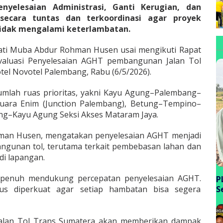
yelesaian Administrasi, Ganti Kerugian, dan
ecara tuntas dan terkoordinasi agar proyek
 tidak mengalami keterlambatan.
pati Muba Abdur Rohman Husen usai mengikuti Rapat
Evaluasi Penyelesaian AGHT pembangunan Jalan Tol
tel Novotel Palembang, Rabu (6/5/2026).
mlah ruas prioritas, yakni Kayu Agung–Palembang–
uara Enim (Junction Palembang), Betung–Tempino–
ng–Kayu Agung Seksi Akses Mataram Jaya.
man Husen, mengatakan penyelesaian AGHT menjadi
ngunan tol, terutama terkait pembebasan lahan dan
di lapangan.
penuh mendukung percepatan penyelesaian AGHT.
P
arus diperkuat agar setiap hambatan bisa segera
S
P
B
Jalan Tol Trans Sumatera akan memberikan dampak