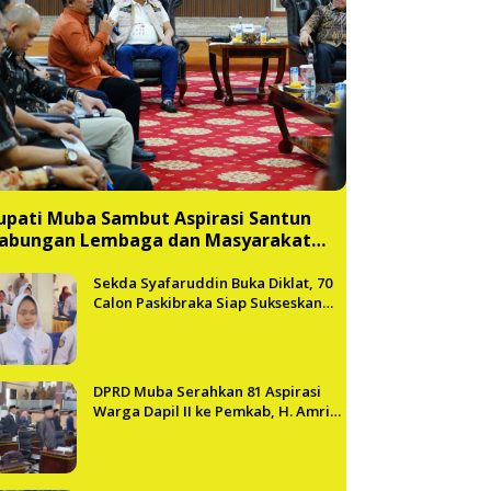
upati Muba Sambut Aspirasi Santun
abungan Lembaga dan Masyarakat
uba Bersatu
Sekda Syafaruddin Buka Diklat, 70
Calon Paskibraka Siap Sukseskan
HUT ke-81 RI di Muba
DPRD Muba Serahkan 81 Aspirasi
Warga Dapil II ke Pemkab, H. Amri
Andi Himpun Usulan Terbanyak