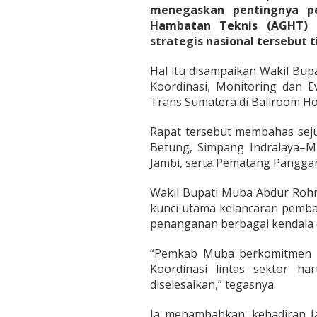
a
menegaskan pentingnya pen
Hambatan Teknis (AGHT) s
strategis nasional tersebut
Hal itu disampaikan Wakil Bu
Koordinasi, Monitoring dan 
Trans Sumatera di Ballroom Ho
Rapat tersebut membahas seju
Betung, Simpang Indralaya–M
Jambi, serta Pematang Pangga
Wakil Bupati Muba Abdur Roh
kunci utama kelancaran pemba
penanganan berbagai kendala 
“Pemkab Muba berkomitmen 
Koordinasi lintas sektor h
diselesaikan,” tegasnya.
Ia menambahkan, kehadiran 