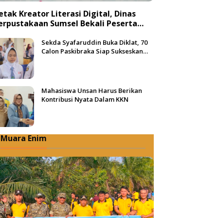
etak Kreator Literasi Digital, Dinas
erpustakaan Sumsel Bekali Peserta
engan Teknik Produksi Video
Sekda Syafaruddin Buka Diklat, 70
Calon Paskibraka Siap Sukseskan
HUT ke-81 RI di Muba
Mahasiswa Unsan Harus Berikan
Kontribusi Nyata Dalam KKN
Muara Enim