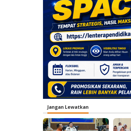
p
o
s
Jangan Lewatkan