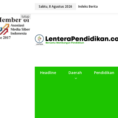
L
Sabtu, 8 Agustus 2026
Indeks Berita
e
w
a
tutup
t
i
k
e
k
o
n
t
e
n
Headline
Daerah
Pendidikan