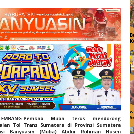
B
K
Wa
Ge
ALEMBANG-Pemkab Muba terus mendorong
lan Tol Trans Sumatera di Provinsi Sumatera
Musi Banyuasin (Muba) Abdur Rohman Husen