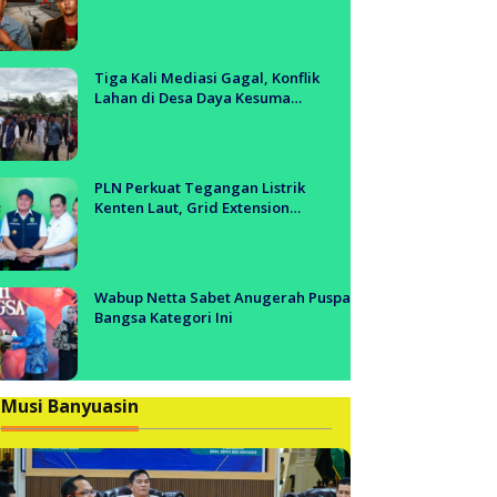
Tol Segera Dibangun?!
Tiga Kali Mediasi Gagal, Konflik
Lahan di Desa Daya Kesuma
Banyuasin Jadi Sorotan Aparat dan
BPN
PLN Perkuat Tegangan Listrik
Kenten Laut, Grid Extension
Beroperasi Cepat Dukung Aktivitas
Warga dan Ekonomi Lokal
Wabup Netta Sabet Anugerah Puspa
Bangsa Kategori Ini
Musi Banyuasin