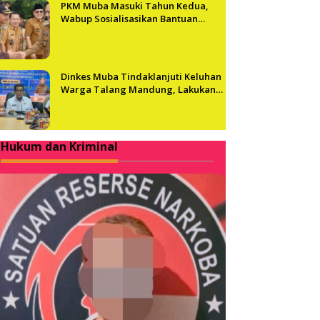
PKM Muba Masuki Tahun Kedua,
Wabup Sosialisasikan Bantuan
Usaha bagi 2.300 Pelaku UMKM
Dinkes Muba Tindaklanjuti Keluhan
Warga Talang Mandung, Lakukan
Evaluasi dan Klarifikasi Menyeluruh
Hukum dan Kriminal