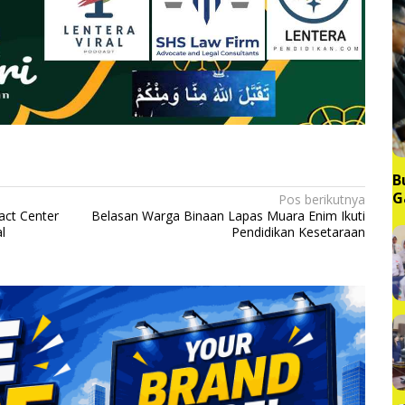
B
G
Pos berikutnya
M
act Center
Belasan Warga Binaan Lapas Muara Enim Ikuti
l
Pendidikan Kesetaraan