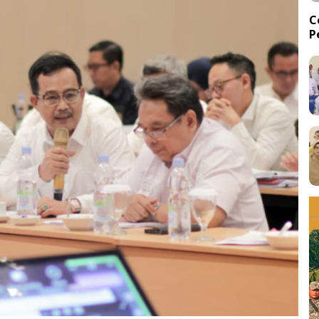
C
P
d