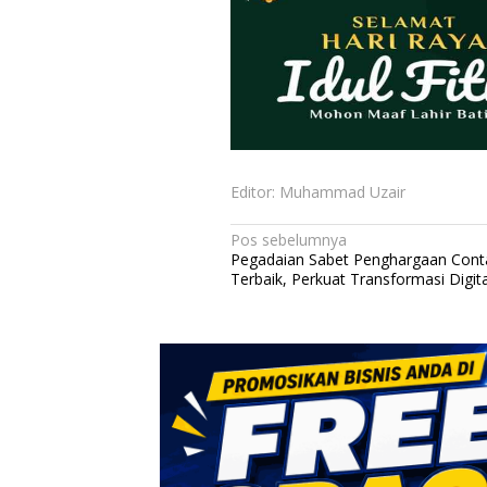
Editor: Muhammad Uzair
N
Pos sebelumnya
Pegadaian Sabet Penghargaan Cont
a
Terbaik, Perkuat Transformasi Digita
v
i
g
a
s
i