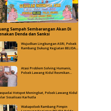
uang Sampah Sembarangan Akan Di
enakan Denda dan Sanksi
Wujudkan Lingkungan ASRI, Polsek
Rambang Dukung Kegiatan BELIDA
Polda Sumsel
Atasi Problem Solving Humanis,
Polsek Lawang Kidul Resmikan
Tong Besi Cafe
spadai Hotspot Meningkat, Polsek Lawang Kidul
lar Sosalisasi Karhutla
Wakapolsek Rambang Pimpin
Langsung Kegiatan BELIDA Polda