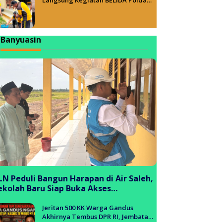
Sumsel, Wujudkan Lingkungan ASRI
Banyuasin
LN Peduli Bangun Harapan di Air Saleh,
ekolah Baru Siap Buka Akses
endidikan bagi Generasi Muda
anyuasin
Jeritan 500 KK Warga Gandus
Akhirnya Tembus DPR RI, Jembatan