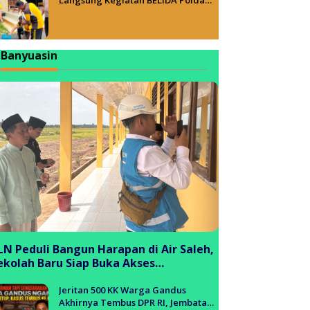
Sumsel, Wujudkan Lingkungan ASRI
Banyuasin
LN Peduli Bangun Harapan di Air Saleh,
ekolah Baru Siap Buka Akses
endidikan bagi Generasi Muda
anyuasin
Jeritan 500 KK Warga Gandus
Akhirnya Tembus DPR RI, Jembatan