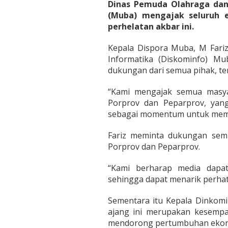
a
Dinas Pemuda Olahraga dan 
(Muba) mengajak seluruh e
perhelatan akbar ini.
Kepala Dispora Muba, M Fari
Informatika (Diskominfo) Mu
dukungan dari semua pihak, te
“Kami mengajak semua masy
Porprov dan Peparprov, yang
sebagai momentum untuk mema
Fariz meminta dukungan semu
Porprov dan Peparprov.
“Kami berharap media dapa
sehingga dapat menarik perhati
Sementara itu Kepala Dinkom
ajang ini merupakan kesempat
mendorong pertumbuhan ekon