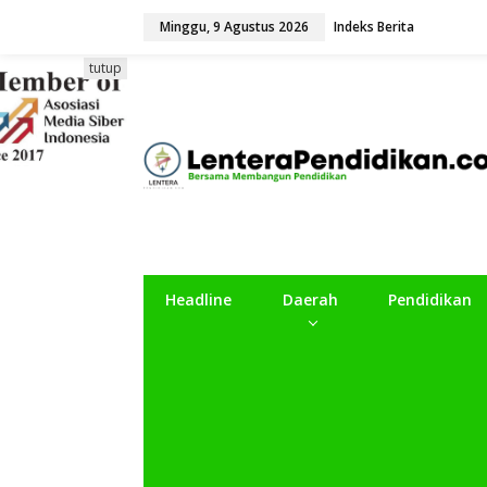
L
Minggu, 9 Agustus 2026
Indeks Berita
e
w
a
tutup
t
i
k
e
k
o
n
t
e
n
Headline
Daerah
Pendidikan