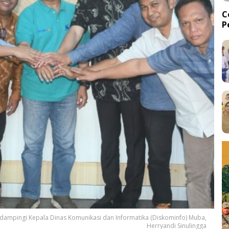
C
P
d
idampingi Kepala Dinas Komunikasi dan Informatika (Diskominfo) Muba,
Herryandi Sinulingga