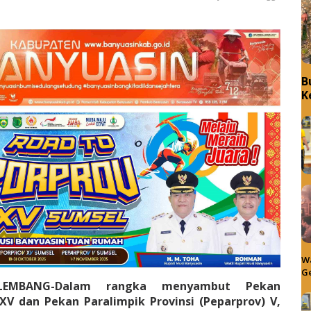
B
K
Wa
Ge
ALEMBANG-Dalam rangka menyambut Pekan
 XV dan Pekan Paralimpik Provinsi (Peparprov) V,