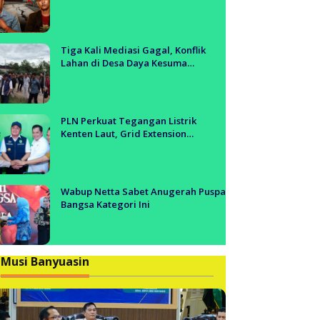
Tol Segera Dibangun?!
Tiga Kali Mediasi Gagal, Konflik
Lahan di Desa Daya Kesuma
Banyuasin Jadi Sorotan Aparat dan
BPN
PLN Perkuat Tegangan Listrik
Kenten Laut, Grid Extension
Beroperasi Cepat Dukung Aktivitas
Warga dan Ekonomi Lokal
Wabup Netta Sabet Anugerah Puspa
Bangsa Kategori Ini
Musi Banyuasin