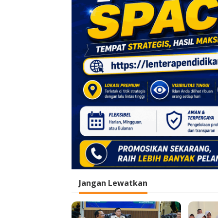
o
s
Jangan Lewatkan