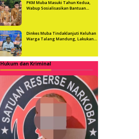
PKM Muba Masuki Tahun Kedua,
Wabup Sosialisasikan Bantuan
Usaha bagi 2.300 Pelaku UMKM
Dinkes Muba Tindaklanjuti Keluhan
Warga Talang Mandung, Lakukan
Evaluasi dan Klarifikasi Menyeluruh
Hukum dan Kriminal