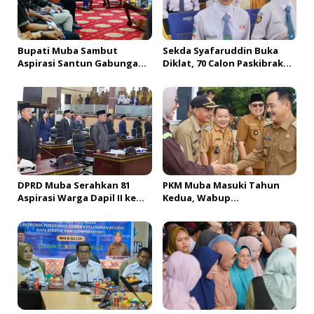
o
s
Bupati Muba Sambut
Sekda Syafaruddin Buka
Aspirasi Santun Gabungan
Diklat, 70 Calon Paskibraka
Lembaga dan Masyarakat
Siap Sukseskan HUT ke-81 RI
Muba Bersatu
di Muba
DPRD Muba Serahkan 81
PKM Muba Masuki Tahun
Aspirasi Warga Dapil II ke
Kedua, Wabup
Pemkab, H. Amri Andi
Sosialisasikan Bantuan
Himpun Usulan Terbanyak
Usaha bagi 2.300 Pelaku
UMKM