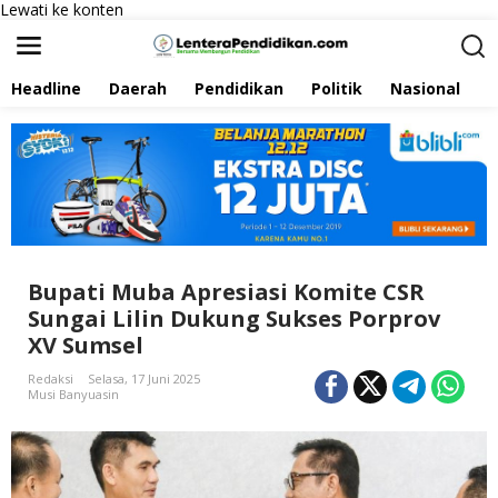
Lewati ke konten
Headline
Daerah
Pendidikan
Politik
Nasional
P
Bupati Muba Apresiasi Komite CSR
Sungai Lilin Dukung Sukses Porprov
XV Sumsel
Redaksi
Selasa, 17 Juni 2025
Musi Banyuasin