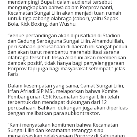
mendampingi Bupati dalam audiensi tersebut
mengungkapkan bahwa dalam Porprov nanti,
Kecamatan Sungai Lilin akan menjadi tuan rumah
untuk tiga cabang olahraga (cabor), yaitu Sepak
Bola, Kick Boxing, dan Wushu.
“Venue pertandingan akan dipusatkan di Stadion
dan Gedung Serbaguna Sungai Lilin. Alhamdulillah,
perusahaan-perusahaan di daerah ini sangat peduli
dan akan turut membantu merehabilitasi sarana
olahraga tersebut. Insya Allah ini akan memberikan
dampak positif, tidak hanya bagi penyelenggaraan
Porprov tapi juga bagi masyarakat setempat,” jelas
Fariz.
Dalam kesempatan yang sama, Camat Sungai Lilin,
Irfan Afriadi SIP MSi, melaporkan bahwa Komite
Pembangunan CSR Kecamatan Sungai Lilin telah
terbentuk dan mendapat dukungan dari 12
perusahaan. Bahkan, dukungan juga akan diperluas
dengan melibatkan para subkontraktor.
“Kami menyatakan komitmen bahwa Kecamatan
Sungai Lilin dan kecamatan tetangga siap
menyukseskan pelaksanaan Porprov di Kabupaten