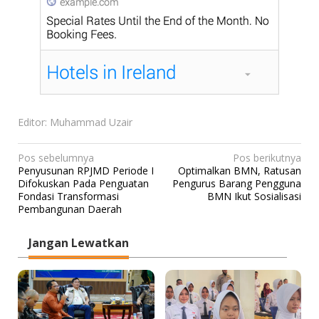
Editor: Muhammad Uzair
N
Pos sebelumnya
Pos berikutnya
Penyusunan RPJMD Periode I
Optimalkan BMN, Ratusan
a
Difokuskan Pada Penguatan
Pengurus Barang Pengguna
v
Fondasi Transformasi
BMN Ikut Sosialisasi
Pembangunan Daerah
i
g
Jangan Lewatkan
a
s
i
p