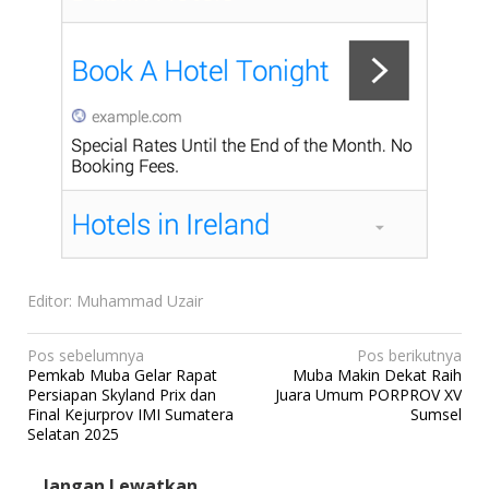
Editor: Muhammad Uzair
N
Pos sebelumnya
Pos berikutnya
Pemkab Muba Gelar Rapat
Muba Makin Dekat Raih
a
Persiapan Skyland Prix dan
Juara Umum PORPROV XV
v
Final Kejurprov IMI Sumatera
Sumsel
Selatan 2025
i
g
Jangan Lewatkan