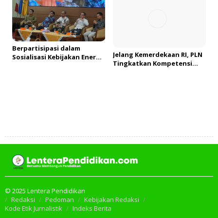
Berpartisipasi dalam
Jelang Kemerdekaan RI, PLN
Sosialisasi Kebijakan Energi
Tingkatkan Kompetensi
Nasional, PLN UID S2JB
Petugas untuk Jaga
Tegaskan Kesiapan Jaga
Keandalan Listrik di Tais
Pasokan Listrik
Tambah Komentar
© 2025 Lentera Pendidikan
Redaksi
Pedoman
Kebijakan Redaksi
Kode Etik Jurnalistik
Indeks Berita