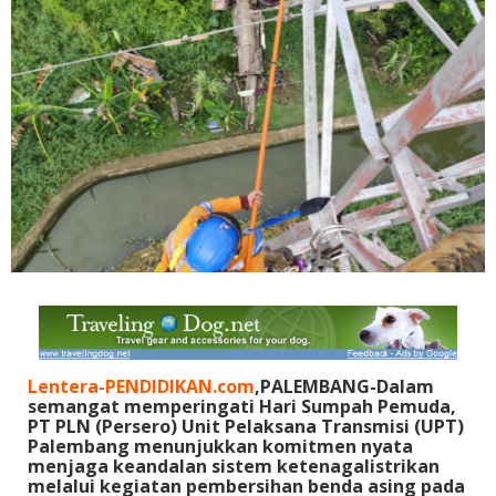
L
entera-PENDIDIKAN
.com
,PALEMBANG-Dalam
semangat memperingati Hari Sumpah Pemuda,
PT PLN (Persero) Unit Pelaksana Transmisi (UPT)
Palembang menunjukkan komitmen nyata
menjaga keandalan sistem ketenagalistrikan
melalui kegiatan pembersihan benda asing pada