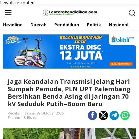
Lewati ke konten
Headline
Daerah
Pendidikan
Politik
Nasional
P
Jaga Keandalan Transmisi Jelang Hari
Sumpah Pemuda, PLN UPT Palembang
Bersihkan Benda Asing di Jaringan 70
kV Seduduk Putih–Boom Baru
Redaksi
Selasa, 28 Oktober 2025
Ekonomi & Bisnis