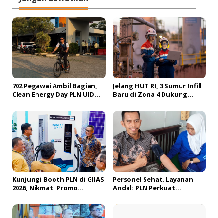
a
s
i
p
o
s
702 Pegawai Ambil Bagian,
Jelang HUT RI, 3 Sumur Infill
Clean Energy Day PLN UID
Baru di Zona 4 Dukung
S2JB Tekan Emisi Karbon
Kedaulatan Energi
hingga 15 Ton
Kunjungi Booth PLN di GIIAS
Personel Sehat, Layanan
2026, Nikmati Promo
Andal: PLN Perkuat
Tambah Daya 50 Persen
Lingkungan Kerja Aman dan
Produktif di Bengkulu